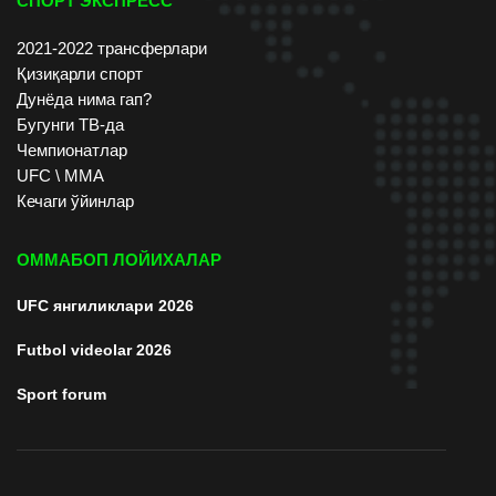
СПОРТ ЭКСПРЕСС
2021-2022 трансферлари
Қизиқарли спорт
Дунёда нима гап?
Бугунги ТВ-да
Чемпионатлар
UFC \ ММА
Кечаги ўйинлар
ОММАБОП ЛОЙИХАЛАР
UFC янгиликлари 2026
Futbol videolar 2026
Sport forum