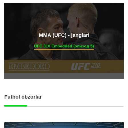
ММА (UFC) - janglari
UFC 310 Embedded (эпизод 5)
Futbol obzorlar