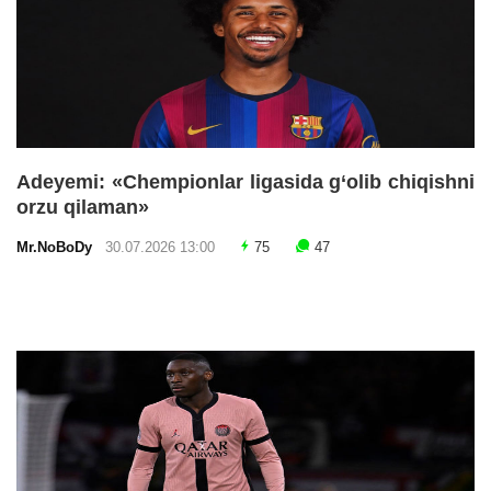
Adeyemi: «Chempionlar ligasida g‘olib chiqishni
orzu qilaman»
Mr.NoBoDy
30.07.2026 13:00
75
47