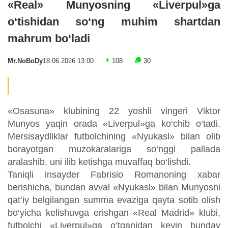
«Real» Munyosning «Liverpul»ga
o‘tishidan so‘ng muhim shartdan
mahrum bo‘ladi
Mr.NoBoDy
18.06.2026 13:00
108
30
«Osasuna» klubining 22 yoshli vingeri Viktor
Munyos yaqin orada «Liverpul»ga ko‘chib o‘tadi.
Mersisaydliklar futbolchining «Nyukasl» bilan olib
borayotgan muzokaralariga so‘nggi pallada
aralashib, uni ilib ketishga muvaffaq bo‘lishdi.
Taniqli insayder Fabrisio Romanoning xabar
berishicha, bundan avval «Nyukasl» bilan Munyosni
qat’iy belgilangan summa evaziga qayta sotib olish
bo‘yicha kelishuvga erishgan «Real Madrid» klubi,
futbolchi «Liverpul»ga o‘tganidan keyin bunday