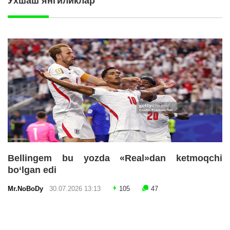
Ўхшаш янгиликлар
Bellingem bu yozda «Real»dan ketmoqchi
bo‘lgan edi
Mr.NoBoDy
30.07.2026 13:13
105
47