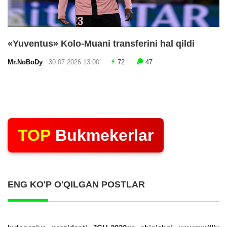
«Yuventus» Kolo-Muani transferini hal qildi
Mr.NoBoDy
30.07.2026 13:00
72
47
TOP
Bukmekerlar
ENG KO'P O'QILGAN POSTLAR