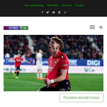
Биз ҳақимизда
Реклама
Контакт
Х-сайт
Расмни юклаб олиш