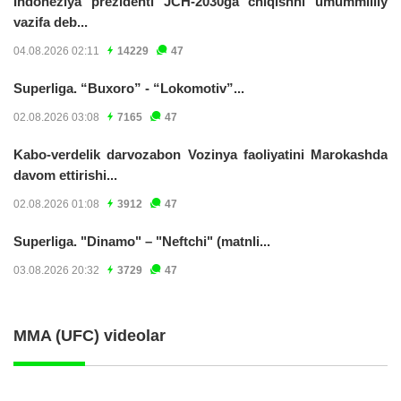
Indoneziya prezidenti JCH-2030ga chiqishni umummilliy
vazifa deb...
04.08.2026 02:11
14229
47
Superliga. “Buxoro” - “Lokomotiv”...
02.08.2026 03:08
7165
47
Kabo-verdelik darvozabon Vozinya faoliyatini Marokashda
davom ettirishi...
02.08.2026 01:08
3912
47
Superliga. "Dinamo" – "Neftchi" (matnli...
03.08.2026 20:32
3729
47
MMA (UFC) videolar