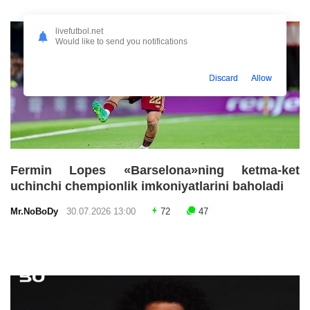
livefutbol.net
Would like to send you notifications
Discard
Allow
Fermin Lopes «Barselona»ning ketma-ket
uchinchi chempionlik imkoniyatlarini baholadi
Mr.NoBoDy
30.07.2026 13:00
72
47