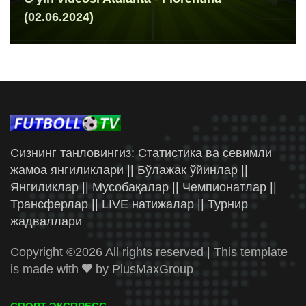
(02.06.2024)
Сизнинг танловингиз: Статистика ва севимли
жамоа янгиликлари || Бўлажак ўйинлар ||
Янгиликлар || Мусобақалар || Чемпионатлар ||
Трансферлар || LIVE натижалар || Турнир
жадваллари
Copyright ©
2026 All rights reserved | This template
is made with
by
PlusMaxGroup