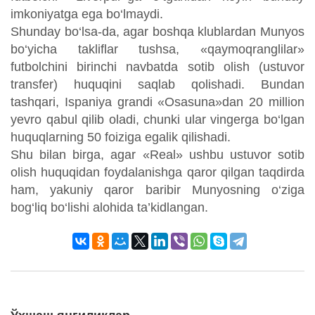
imkoniyatga ega bo‘lmaydi.
Shunday bo‘lsa-da, agar boshqa klublardan Munyos
bo‘yicha takliflar tushsa, «qaymoqranglilar»
futbolchini birinchi navbatda sotib olish (ustuvor
transfer) huquqini saqlab qolishadi. Bundan
tashqari, Ispaniya grandi «Osasuna»dan 20 million
yevro qabul qilib oladi, chunki ular vingerga bo‘lgan
huquqlarning 50 foiziga egalik qilishadi.
Shu bilan birga, agar «Real» ushbu ustuvor sotib
olish huquqidan foydalanishga qaror qilgan taqdirda
ham, yakuniy qaror baribir Munyosning o‘ziga
bog‘liq bo‘lishi alohida ta’kidlangan.