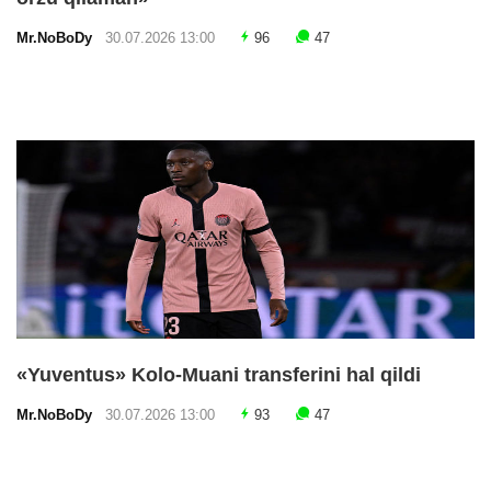
Mr.NoBoDy
30.07.2026 13:00
96
47
«Yuventus» Kolo-Muani transferini hal qildi
Mr.NoBoDy
30.07.2026 13:00
93
47