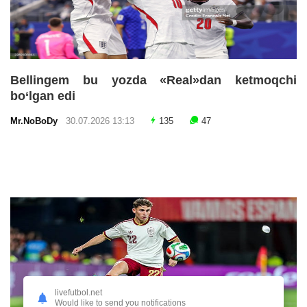
Bellingem bu yozda «Real»dan ketmoqchi
bo‘lgan edi
Mr.NoBoDy
30.07.2026 13:13
135
47
livefutbol.net
Would like to send you notifications