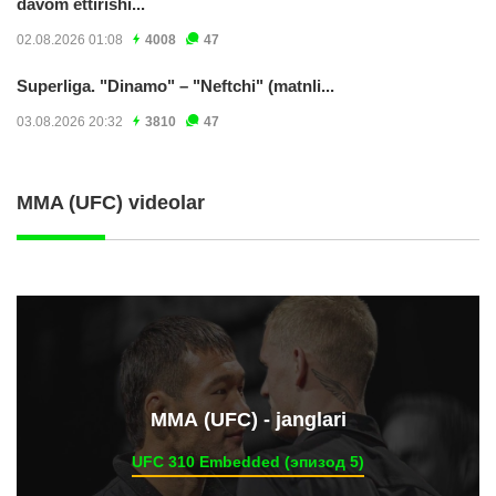
davom ettirishi...
02.08.2026 01:08
4008
47
Superliga. "Dinamo" – "Neftchi" (matnli...
03.08.2026 20:32
3810
47
MMA (UFC) videolar
ММА (UFC) - janglari
UFC 310 Embedded (эпизод 5)