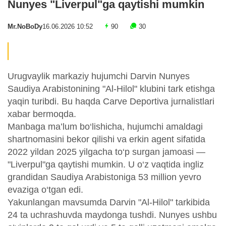
Nunyes "Liverpul"ga qaytishi mumkin
Mr.NoBoDy
16.06.2026 10:52
90
30
Urugvaylik markaziy hujumchi Darvin Nunyes
Saudiya Arabistonining "Al-Hilol" klubini tark etishga
yaqin turibdi. Bu haqda Carve Deportiva jurnalistlari
xabar bermoqda.
Manbaga ma’lum bo‘lishicha, hujumchi amaldagi
shartnomasini bekor qilishi va erkin agent sifatida
2022 yildan 2025 yilgacha to‘p surgan jamoasi —
"Liverpul"ga qaytishi mumkin. U o‘z vaqtida ingliz
grandidan Saudiya Arabistoniga 53 million yevro
evaziga o‘tgan edi.
Yakunlangan mavsumda Darvin "Al-Hilol" tarkibida
24 ta uchrashuvda maydonga tushdi. Nunyes ushbu