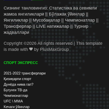
Сизнинг танловингиз: Статистика ва севимли
жамоа янгиликлари || Бўлажак ўйинлар ||
Янгиликлар || Мусобақалар || Чемпионатлар ||
Трансферлар || LIVE натижалар || Турнир
жадваллари
Copyright ©
2026 All rights reserved | This template
is made with
by
PlusMaxGroup
СПОРТ ЭКСПРЕСС
2021-2022 трансферлари
Қизиқарли спорт
Дунёда нима гап?
Бугунги ТВ-да
Чемпионатлар
UFC \ ММА
Кечаги ўйинлар