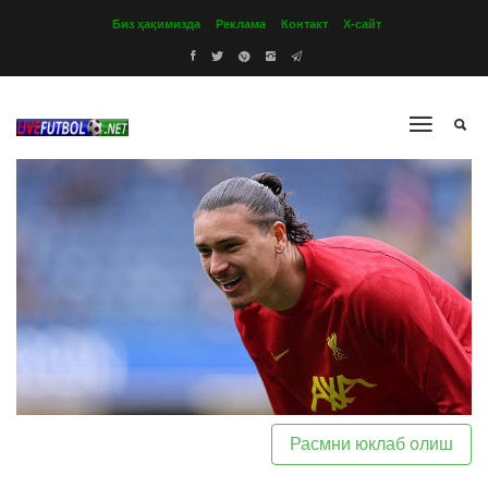
Биз ҳақимизда
Реклама
Контакт
Х-сайт
Расмни юклаб олиш