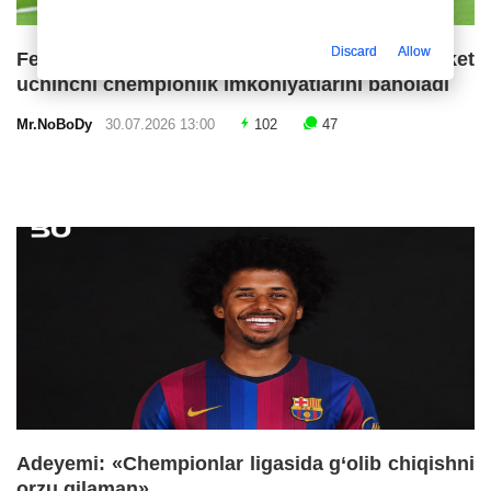
Discard
Allow
Fermin Lopes «Barselona»ning ketma-ket
uchinchi chempionlik imkoniyatlarini baholadi
Mr.NoBoDy
30.07.2026 13:00
102
47
Adeyemi: «Chempionlar ligasida g‘olib chiqishni
orzu qilaman»