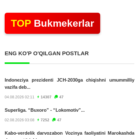
TOP
Bukmekerlar
ENG KO'P O'QILGAN POSTLAR
Indoneziya prezidenti JCH-2030ga chiqishni umummilliy
vazifa deb...
04.08.2026 02:11
14307
47
Superliga. “Buxoro” - “Lokomotiv”...
02.08.2026 03:08
7252
47
Kabo-verdelik darvozabon Vozinya faoliyatini Marokashda