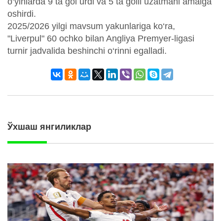
o‘yinlarda 9 ta gol urdi va 5 ta golli uzatmani amalga
oshirdi.
2025/2026 yilgi mavsum yakunlariga ko‘ra,
"Liverpul" 60 ochko bilan Angliya Premyer-ligasi
turnir jadvalida beshinchi o‘rinni egalladi.
Ўхшаш янгиликлар