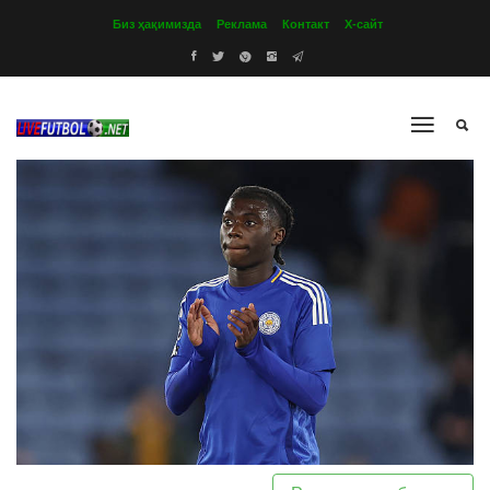
Биз ҳақимизда
Реклама
Контакт
Х-сайт