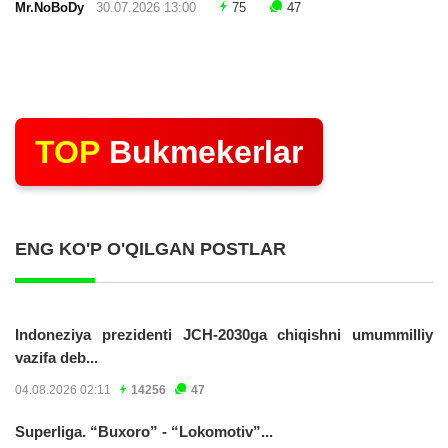
Mr.NoBoDy
30.07.2026 13:00
75
47
TOP
Bukmekerlar
ENG KO'P O'QILGAN POSTLAR
Indoneziya prezidenti JCH-2030ga chiqishni umummilliy
vazifa deb...
04.08.2026 02:11
14256
47
Superliga. “Buxoro” - “Lokomotiv”...