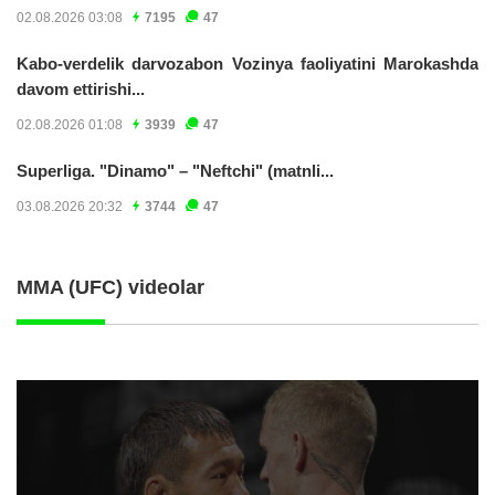
02.08.2026 03:08
7195
47
Kabo-verdelik darvozabon Vozinya faoliyatini Marokashda
davom ettirishi...
02.08.2026 01:08
3939
47
Superliga. "Dinamo" – "Neftchi" (matnli...
03.08.2026 20:32
3744
47
MMA (UFC) videolar