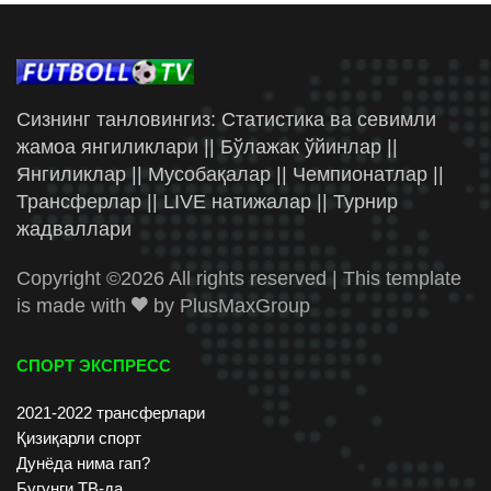
Сизнинг танловингиз: Статистика ва севимли
жамоа янгиликлари || Бўлажак ўйинлар ||
Янгиликлар || Мусобақалар || Чемпионатлар ||
Трансферлар || LIVE натижалар || Турнир
жадваллари
Copyright ©
2026 All rights reserved | This template
is made with
by
PlusMaxGroup
СПОРТ ЭКСПРЕСС
2021-2022 трансферлари
Қизиқарли спорт
Дунёда нима гап?
Бугунги ТВ-да