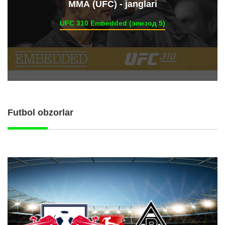
ММА (UFC) - janglari
UFC 310 Embedded (эпизод 5)
Futbol obzorlar