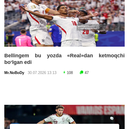
Bellingem bu yozda «Real»dan ketmoqchi
bo‘lgan edi
Mr.NoBoDy
30.07.2026 13:13
108
47