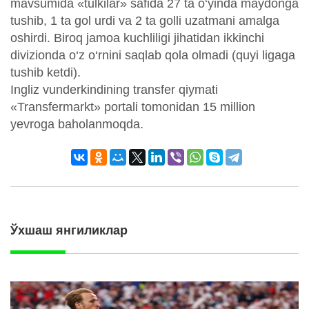
mavsumida «tulkilar» safida 27 ta o‘yinda maydonga
tushib, 1 ta gol urdi va 2 ta golli uzatmani amalga
oshirdi. Biroq jamoa kuchliligi jihatidan ikkinchi
divizionda o‘z o‘rnini saqlab qola olmadi (quyi ligaga
tushib ketdi).
Ingliz vunderkindining transfer qiymati
«Transfermarkt» portali tomonidan 15 million
yevroga baholanmoqda.
Ўхшаш янгиликлар