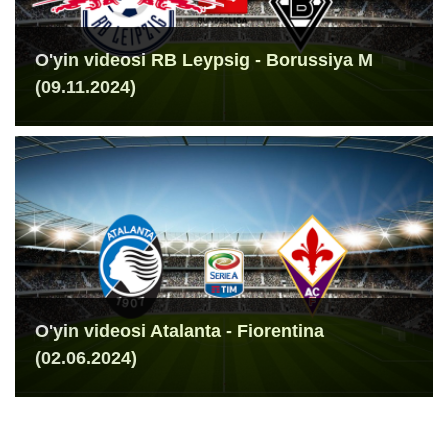
O'yin videosi RB Leypsig - Borussiya M
(09.11.2024)
O'yin videosi Atalanta - Fiorentina
(02.06.2024)