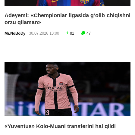
Adeyemi: «Chempionlar ligasida g‘olib chiqishni
orzu qilaman»
Mr.NoBoDy
30.07.2026 13:00
81
47
«Yuventus» Kolo-Muani transferini hal qildi