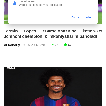
livefutbol.net
Would like to send you notifications
Discard
Allow
Fermin Lopes «Barselona»ning ketma-ket
uchinchi chempionlik imkoniyatlarini baholadi
Mr.NoBoDy
30.07.2026 13:00
78
47