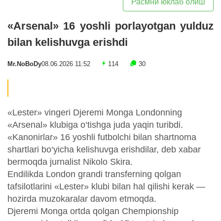
Расмни юклаб олиш
«Arsenal» 16 yoshli porlayotgan yulduz
bilan kelishuvga erishdi
Mr.NoBoDy
08.06.2026 11:52
114
30
«Lester» vingeri Djeremi Monga Londonning
«Arsenal» klubiga o‘tishga juda yaqin turibdi.
«Kanonirlar» 16 yoshli futbolchi bilan shartnoma
shartlari bo‘yicha kelishuvga erishdilar, deb xabar
bermoqda jurnalist Nikolo Skira.
Endilikda London grandi transferning qolgan
tafsilotlarini «Lester» klubi bilan hal qilishi kerak —
hozirda muzokaralar davom etmoqda.
Djeremi Monga ortda qolgan Chempionship