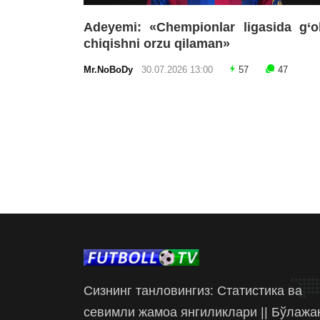
Adeyemi: «Chempionlar ligasida g‘o
chiqishni orzu qilaman»
Mr.NoBoDy
30.07.2026 13:00
57
47
Сизнинг танловингиз: Статистика ва
севимли жамоа янгиликлари || Бўлажа