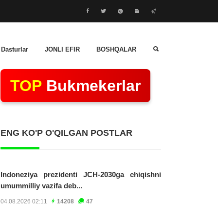
 Dasturlar
JONLI EFIR
BOSHQALAR
TOP
Bukmekerlar
ENG KO'P O'QILGAN POSTLAR
Indoneziya prezidenti JCH-2030ga chiqishni
umummilliy vazifa deb...
04.08.2026 02:11
14208
47