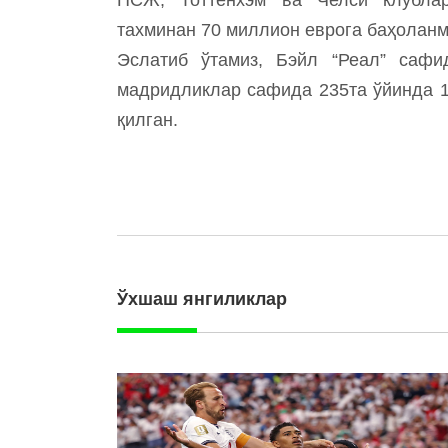
тахминан 70 миллион еврога баҳоланм
Эслатиб ўтамиз, Бэйл “Реал” сафи
мадридликлар сафида 235та ўйинда 10
қилган.
Ўхшаш янгиликлар