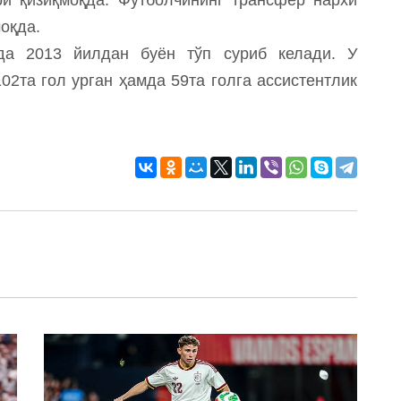
оқда.
да 2013 йилдан буён тўп суриб келади. У
2та гол урган ҳамда 59та голга ассистентлик