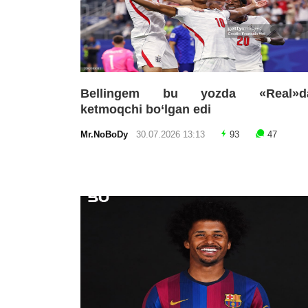
Bellingem bu yozda «Real»d
ketmoqchi bo‘lgan edi
Mr.NoBoDy
30.07.2026 13:13
93
47