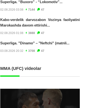
Superliga. “Buxoro” - “Lokomotiv”...
02.08.2026 03:08
7144
47
Kabo-verdelik darvozabon Vozinya faoliyatini
Marokashda davom ettirishi...
02.08.2026 01:08
3888
47
Superliga. "Dinamo" – "Neftchi" (matnli...
03.08.2026 20:32
3708
47
MMA (UFC) videolar