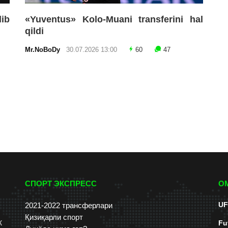
lib
«Yuventus» Kolo-Muani transferini hal
qildi
Mr.NoBoDy
30.07.2026 13:00
60
47
СПОРТ ЭКСПРЕСС
О
UF
2021-2022 трансферлари
Қизиқарли спорт
к
Fu