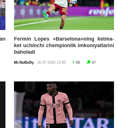
an
Fermin Lopes «Barselona»ning ketma-
ket uchinchi chempionlik imkoniyatlarini
baholadi
Mr.NoBoDy
30.07.2026 13:00
66
47