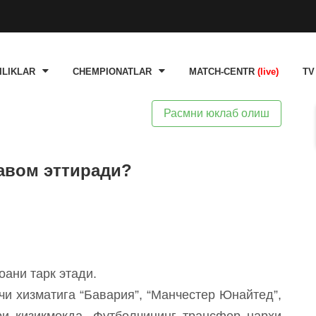
ILIKLAR
CHEMPIONATLAR
MATCH-CENTR
(live)
TV
Расмни юклаб олиш
авом эттиради?
оани тарк этади.
и хизматига “Бавария”, “Манчестер Юнайтед”,
ри қизиқмоқда. Футболчининг трансфер нархи