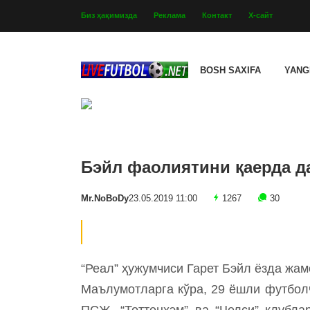
Биз ҳақимизда
Реклама
Контакт
Х-сайт
BOSH SAXIFA
YANG
Бэйл фаолиятини қаерда д
Mr.NoBoDy
23.05.2019 11:00
1267
30
“Реал” ҳужумчиси Гарет Бэйл ёзда жам
Маълумотларга кўра, 29 ёшли футболч
ПСЖ, “Тоттенхэм” ва “Челси” клубла