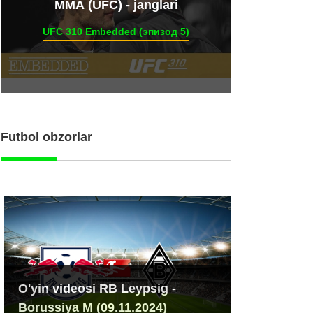
ММА (UFC) - janglari
UFC 310 Embedded (эпизод 5)
Futbol obzorlar
O'yin videosi RB Leypsig -
Borussiya M (09.11.2024)