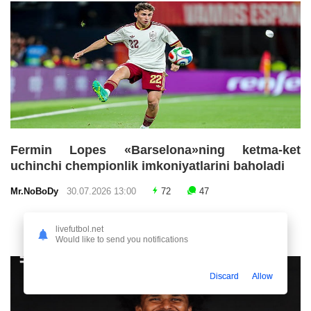
Fermin Lopes «Barselona»ning ketma-ket
uchinchi chempionlik imkoniyatlarini baholadi
Mr.NoBoDy
30.07.2026 13:00
72
47
livefutbol.net
Would like to send you notifications
Discard
Allow