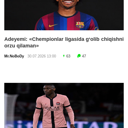
Adeyemi: «Chempionlar ligasida g‘olib chiqishni
orzu qilaman»
Mr.NoBoDy
30.07.2026 13:00
63
47