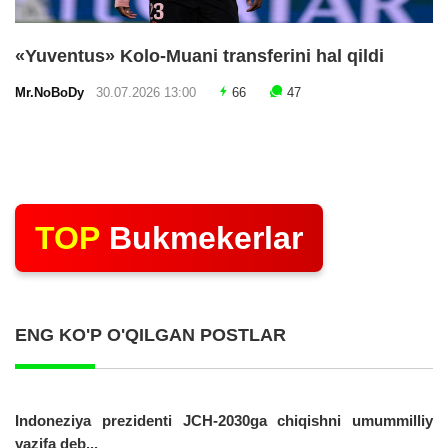
«Yuventus» Kolo-Muani transferini hal qildi
Mr.NoBoDy
30.07.2026 13:00
66
47
TOP
Bukmekerlar
ENG KO'P O'QILGAN POSTLAR
Indoneziya prezidenti JCH-2030ga chiqishni umummilliy
vazifa deb...