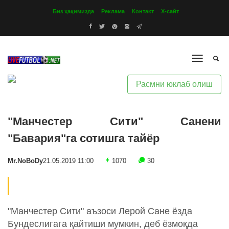
Биз ҳақимизда
Реклама
Контакт
Х-сайт
Расмни юклаб олиш
"Манчестер Сити" Санени
"Бавария"га сотишга тайёр
Mr.NoBoDy
21.05.2019 11:00
1070
30
"Манчестер Сити" аъзоси Лерой Сане ёзда
Бундеслигага қайтиши мумкин, деб ёзмоқда