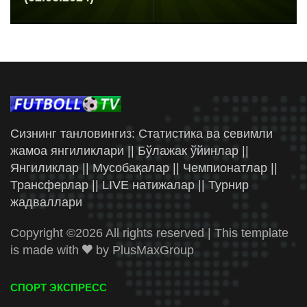
Сизнинг танловингиз: Статистика ва севимли
жамоа янгиликлари || Бўлажак ўйинлар ||
Янгиликлар || Мусобақалар || Чемпионатлар ||
Трансферлар || LIVE натижалар || Турнир
жадваллари
Copyright ©
2026 All rights reserved | This template
is made with
by
PlusMaxGroup
СПОРТ ЭКСПРЕСС