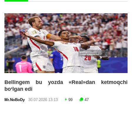
Bellingem bu yozda «Real»dan ketmoqchi
bo‘lgan edi
Mr.NoBoDy
30.07.2026 13:13
99
47