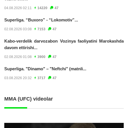
04.08.2026 02:11
14220
47
Superliga. “Buxoro” - “Lokomotiv”...
02.08.2026 03:08
7153
47
Kabo-verdelik darvozabon Vozinya faoliyatini Marokashda
davom ettirishi...
02.08.2026 01:08
3900
47
Superliga. "Dinamo" – "Neftchi" (matnli...
03.08.2026 20:32
3717
47
MMA (UFC) videolar