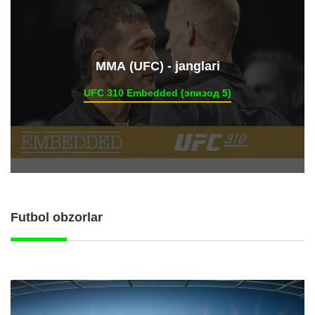
ММА (UFC) - janglari
UFC 310 Embedded (эпизод 5)
Futbol obzorlar