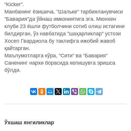
"Kicker".
Манбанинг ёзишича, "Шальке" тарбияланувчиси
"Бавария"да ўйнаш имкониятига эга. Мюнхен
клуби 23 ёшли футболчини сотиб олиш истагини
билдирган, ўз навбатида "шаҳарликлар" устози
Хосеп Гвардиола бу таклифга ижобий жавоб
қайтарган.
Маълумотларга кўра, "Сити" ва "Бавария"
Саненинг нархи борасида келишувга эришса
бўлди.
Ўхшаш янгиликлар