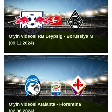
O'yin videosi RB Leypsig - Borussiya M
(09.11.2024)
O'yin videosi Atalanta - Fiorentina
(02.06.2024)