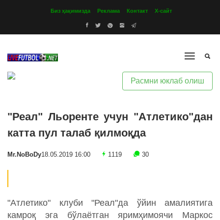
Биз ҳақимизда
Реклама
Контакт
Х-сайт
Расмни юклаб олиш
"Реал" Льоренте учун "Атлетико"дан
катта пул талаб қилмоқда
Mr.NoBoDy
18.05.2019 16:00
1119
30
"Атлетико" клуби "Реал"да ўйин амалиятига
камроқ эга бўлаётган яримҳимоячи Маркос