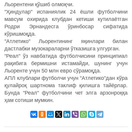
Льорентени қўшиб олмоқчи.
"Ҳиндулар" испаниялик 24 ёшли футболчини
мавсум охирида клубдан кетиши кутилаётган
Родри Эрнандесга ўринбосар сифатида
кўришмоқда.
"Атлетико" Льорентининг яқинлари билан
дастлабки музокараларни ўтказишга улгурган.
"Реал" ўз навбатида футболчисини принципиал
рақибига бермишни истамайди, шунинг учун
Льоренте учун 50 млн евро сўрамоқда.
АПЛ клублари футболчи учун "Атлетико"дан кўра
қулайроқ шартнома таклиф қилишга тайёрлар.
Бунда "Реал" футболчини чет элга арзонроққа
ҳам сотиши мумкин.