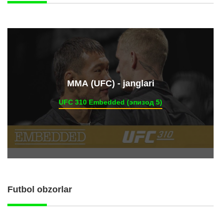
ММА (UFC) - janglari
UFC 310 Embedded (эпизод 5)
Futbol obzorlar