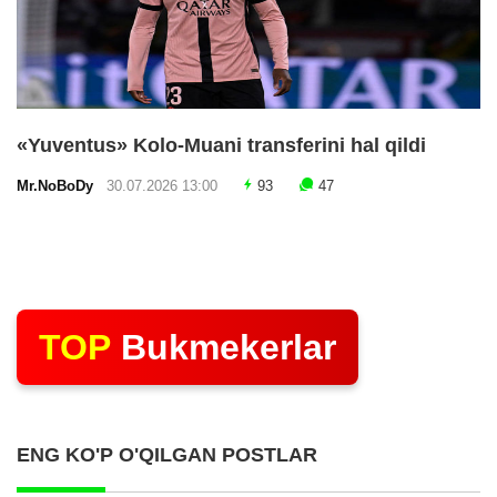
«Yuventus» Kolo-Muani transferini hal qildi
Mr.NoBoDy
30.07.2026 13:00
93
47
TOP
Bukmekerlar
ENG KO'P O'QILGAN POSTLAR