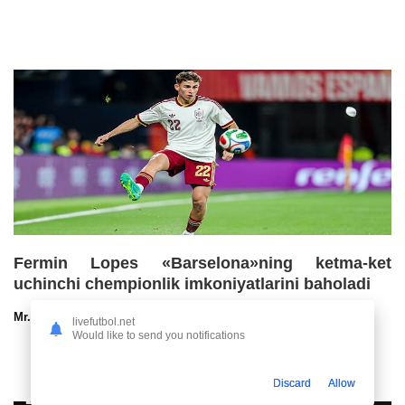
Fermin Lopes «Barselona»ning ketma-ket
uchinchi chempionlik imkoniyatlarini baholadi
Mr.NoBoDy
30.07.2026 13:00
102
47
livefutbol.net
Would like to send you notifications
Discard
Allow