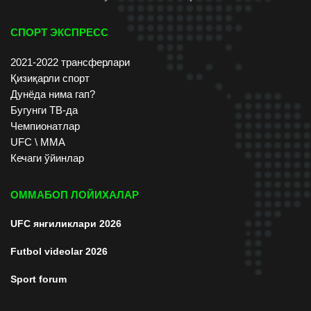
СПОРТ ЭКСПРЕСС
2021-2022 трансферлари
Қизиқарли спорт
Дунёда нима гап?
Бугунги ТВ-да
Чемпионатлар
UFC \ ММА
Кечаги ўйинлар
ОММАБОП ЛОЙИХАЛАР
UFC янгиликлари 2026
Futbol videolar 2026
Sport forum