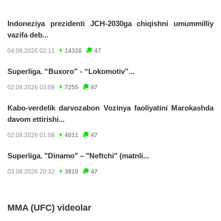
Indoneziya prezidenti JCH-2030ga chiqishni umummilliy
vazifa deb...
04.08.2026 02:11
14310
47
Superliga. “Buxoro” - “Lokomotiv”...
02.08.2026 03:08
7255
47
Kabo-verdelik darvozabon Vozinya faoliyatini Marokashda
davom ettirishi...
02.08.2026 01:08
4011
47
Superliga. "Dinamo" – "Neftchi" (matnli...
03.08.2026 20:32
3810
47
MMA (UFC) videolar