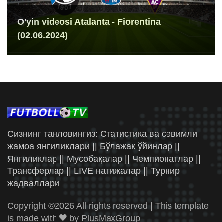
O'yin videosi Atalanta - Fiorentina
(02.06.2024)
Сизнинг танловингиз: Статистика ва севимли
жамоа янгиликлари || Бўлажак ўйинлар ||
Янгиликлар || Мусобақалар || Чемпионатлар ||
Трансферлар || LIVE натижалар || Турнир
жадваллари
Copyright ©
2026 All rights reserved | This template
is made with
by
PlusMaxGroup