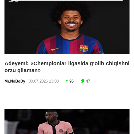
Adeyemi: «Chempionlar ligasida g‘olib chiqishni
orzu qilaman»
Mr.NoBoDy
30.07.2026 13:00
96
47