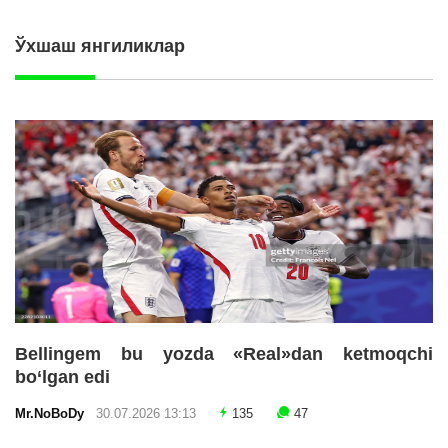
Ўхшаш янгиликлар
Bellingem bu yozda «Real»dan ketmoqchi
bo‘lgan edi
Mr.NoBoDy
30.07.2026 13:13
135
47