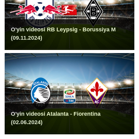
O'yin videosi RB Leypsig - Borussiya M
(09.11.2024)
O'yin videosi Atalanta - Fiorentina
(02.06.2024)