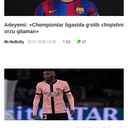
Adeyemi: «Chempionlar ligasida g‘olib chiqishni
orzu qilaman»
Mr.NoBoDy
30.07.2026 13:00
63
47