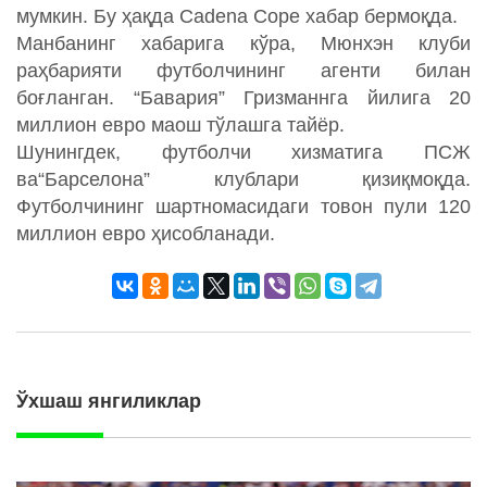
мумкин. Бу ҳақда Cadena Cope хабар бермоқда.
Манбанинг хабарига кўра, Мюнхэн клуби
раҳбарияти футболчининг агенти билан
боғланган. “Бавария” Гризманнга йилига 20
миллион евро маош тўлашга тайёр.
Шунингдек, футболчи хизматига ПСЖ
ва“Барселона” клублари қизиқмоқда.
Футболчининг шартномасидаги товон пули 120
миллион евро ҳисобланади.
Ўхшаш янгиликлар