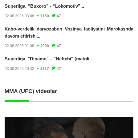
Superliga. “Buxoro” - “Lokomotiv”...
02.08.2026 03:08
7150
47
Kabo-verdelik darvozabon Vozinya faoliyatini Marokashda
davom ettirishi...
02.08.2026 01:08
3900
47
Superliga. "Dinamo" – "Neftchi" (matnli...
03.08.2026 20:32
3717
47
MMA (UFC) videolar