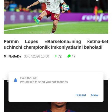
Fermin Lopes «Barselona»ning ketma-ket
uchinchi chempionlik imkoniyatlarini baholadi
Mr.NoBoDy
30.07.2026 13:00
72
47
livefutbol.net
Would like to send you notifications
Discard
Allow