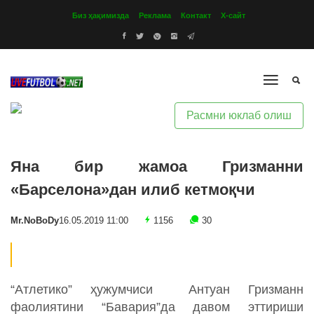
Биз ҳақимизда
Реклама
Контакт
Х-сайт
Расмни юклаб олиш
Яна бир жамоа Гризманни
«Барселона»дан илиб кетмоқчи
Mr.NoBoDy
16.05.2019 11:00
1156
30
“Атлетико” ҳужумчиси Антуан Гризманн
фаолиятини “Бавария”да давом эттириши