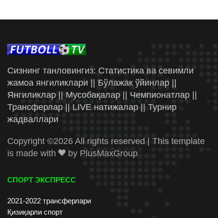
Сизнинг танловингиз: Статистика ва севимли
жамоа янгиликлари || Бўлажак ўйинлар ||
Янгиликлар || Мусобақалар || Чемпионатлар ||
Трансферлар || LIVE натижалар || Турнир
жадваллари
Copyright ©
2026 All rights reserved | This template
is made with
by
PlusMaxGroup
СПОРТ ЭКСПРЕСС
2021-2022 трансферлари
Қизиқарли спорт