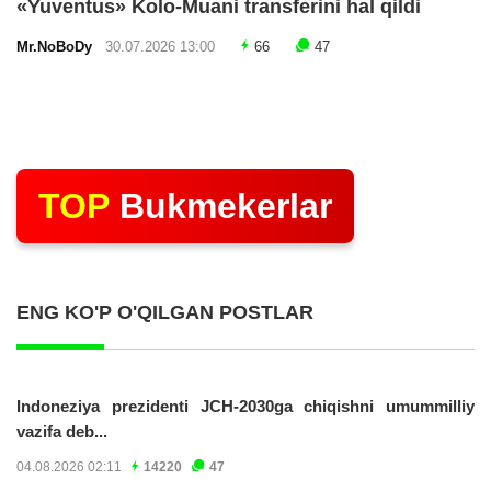
«Yuventus» Kolo-Muani transferini hal qildi
Mr.NoBoDy
30.07.2026 13:00
66
47
TOP
Bukmekerlar
ENG KO'P O'QILGAN POSTLAR
Indoneziya prezidenti JCH-2030ga chiqishni umummilliy
vazifa deb...
04.08.2026 02:11
14220
47