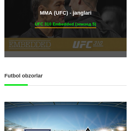
ММА (UFC) - janglari
UFC 310 Embedded (эпизод 5)
Futbol obzorlar