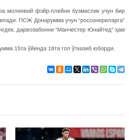
оа молиявий фэйр-плейни бузмаслик учун бир
келади. ПСЖ Донарумма учун “россонериларга”
нгдек, дарвозабонни “Манчестер Юнайтед” ҳам
умма 15та ўйинда 18та гол ўтказиб юборди.