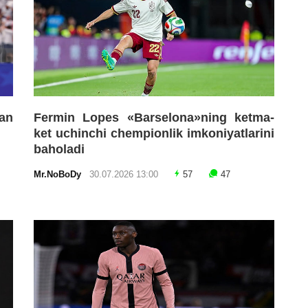
an
Fermin Lopes «Barselona»ning ketma-
ket uchinchi chempionlik imkoniyatlarini
baholadi
Mr.NoBoDy
30.07.2026 13:00
57
47