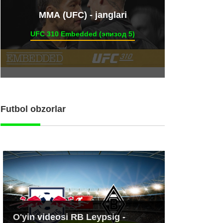
ММА (UFC) - janglari
UFC 310 Embedded (эпизод 5)
Futbol obzorlar
O'yin videosi RB Leypsig -