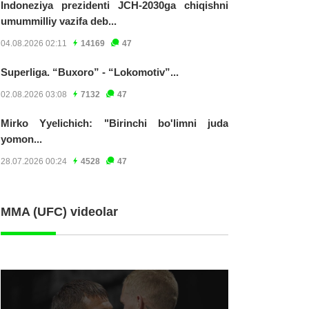
Indoneziya prezidenti JCH-2030ga chiqishni
umummilliy vazifa deb...
04.08.2026 02:11
14169
47
Superliga. “Buxoro” - “Lokomotiv”...
02.08.2026 03:08
7132
47
Mirko Yyelichich: "Birinchi bo'limni juda
yomon...
28.07.2026 00:24
4528
47
MMA (UFC) videolar