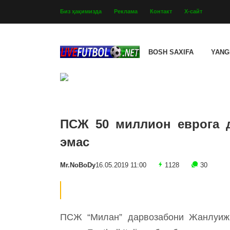
Биз ҳақимизда
Реклама
Контакт
Х-сайт
BOSH SAXIFA
YANG
ПСЖ 50 миллион еврога д
эмас
Mr.NoBoDy
16.05.2019 11:00
1128
30
ПСЖ “Милан” дарвозабони Жанлуижи