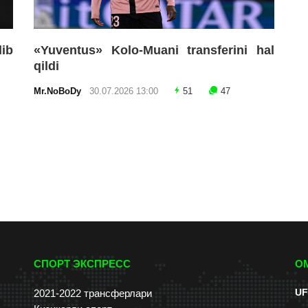
lib
«Yuventus» Kolo-Muani transferini hal
qildi
Mr.NoBoDy
30.07.2026 13:00
51
47
СПОРТ ЭКСПРЕСС
О
UF
2021-2022 трансферлари