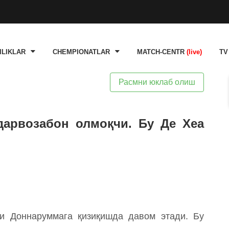
ILIKLAR
CHEMPIONATLAR
MATCH-CENTR
(live)
TV
Расмни юклаб олиш
арвозабон олмоқчи. Бу Де Хеа
 Доннаруммага қизиқишда давом этади. Бу