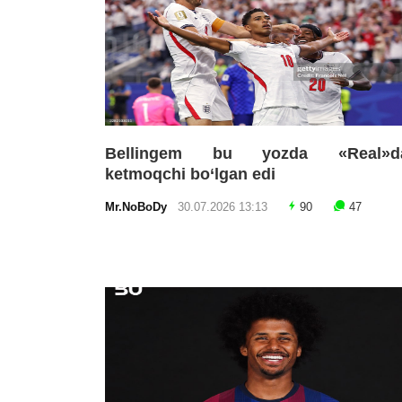
Bellingem bu yozda «Real»d
ketmoqchi bo‘lgan edi
Mr.NoBoDy
30.07.2026 13:13
90
47