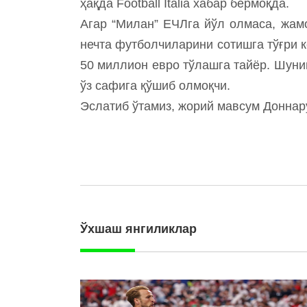
ҳақда Football Italia хабар бермоқда.
Агар “Милан” ЕЧЛга йўл олмаса, жам
нечта футболчиларини сотишга тўғри 
50 миллион евро тўлашга тайёр. Шуни
ўз сафига қўшиб олмоқчи.
Эслатиб ўтамиз, жорий мавсум Доннар
Ўхшаш янгиликлар