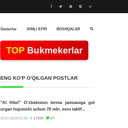
 Dasturlar
JONLI EFIR
BOSHQALAR
TOP
Bukmekerlar
ENG KO'P O'QILGAN POSTLAR
"Al Hilol" O'zbekiston terma jamoasiga gol
urgan hujumchi uchun 70 mln. evro taklif...
28.07.2026 01:56
17309
47