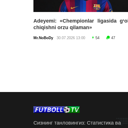
Adeyemi: «Chempionlar ligasida g‘o
chiqishni orzu qilaman»
Mr.NoBoDy
30.07.2026 13:00
54
47
Сизнинг танловингиз: Статистика ва