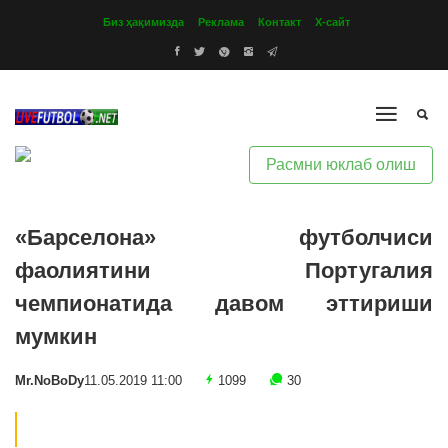
Биз ҳақимизда
Реклама
Контакт
Х-сайт
Расмни юклаб олиш
«Барселона» футболчиси
фаолиятини Португалия
чемпионатида давом эттириши
мумкин
Mr.NoBoDy
11.05.2019 11:00
1099
30