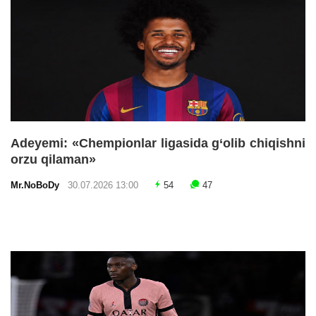
Adeyemi: «Chempionlar ligasida g‘olib chiqishni
orzu qilaman»
Mr.NoBoDy
30.07.2026 13:00
54
47