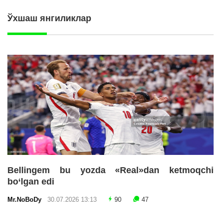
Ўхшаш янгиликлар
Bellingem bu yozda «Real»dan ketmoqchi
bo‘lgan edi
Mr.NoBoDy
30.07.2026 13:13
90
47