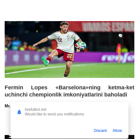
Fermin Lopes «Barselona»ning ketma-ket
uchinchi chempionlik imkoniyatlarini baholadi
Mr.NoBoDy
30.07.2026 13:00
57
47
livefutbol.net
Would like to send you notifications
Discard
Allow