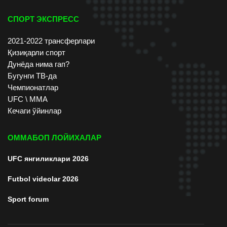
СПОРТ ЭКСПРЕСС
2021-2022 трансферлари
Қизиқарли спорт
Дунёда нима гап?
Бугунги ТВ-да
Чемпионатлар
UFC \ ММА
Кечаги ўйинлар
ОММАБОП ЛОЙИХАЛАР
UFC янгиликлари 2026
Futbol videolar 2026
Sport forum