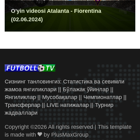
O'yin videosi Atalanta - Fiorentina
(02.06.2024)
Сизнинг танловингиз: Статистика ва севимли
жамоа янгиликлари || Бўлажак ўйинлар ||
Янгиликлар || Мусобақалар || Чемпионатлар ||
Трансферлар || LIVE натижалар || Турнир
жадваллари
Copyright ©
2026 All rights reserved | This template
is made with
by
PlusMaxGroup