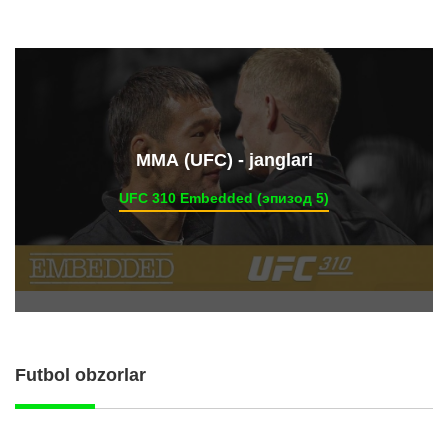
ММА (UFC) - janglari
UFC 310 Embedded (эпизод 5)
Futbol obzorlar