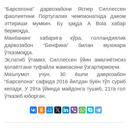
“Барселона” дарвозабони Яспер Силлессен
фаолиятини Португалия чемпионатида давом
эттириши мумкин. Бу ҳақда A Bola хабар
бермоқда.
Манбанинг хабарига кўра, голландиялик
дарвозабон “Бенфика” билан музокара
ўтказмоқда.
Эслатиб ўтамиз, Силлессен ўйин амалиётисиз
қолаётгани туфайли жамоасини ўзгартирмоқчи.
Маълумот учун, 30 ёшли даврозабон
“Барселона” сафида 2016 йилдан буён тўп суриб
келади. У 29та ўйинда майдонга тушиб, 21та гол
ўтказиб юборган.