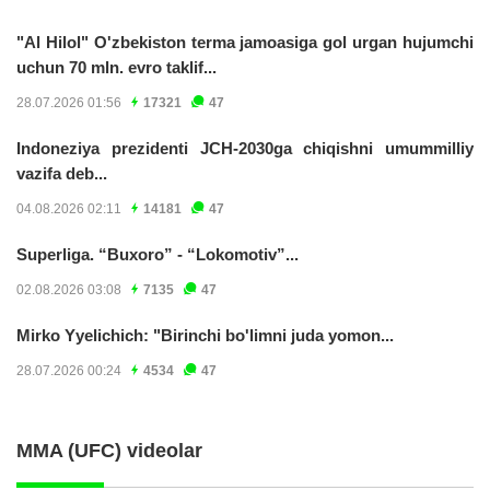
"Al Hilol" O'zbekiston terma jamoasiga gol urgan hujumchi
uchun 70 mln. evro taklif...
28.07.2026 01:56
17321
47
Indoneziya prezidenti JCH-2030ga chiqishni umummilliy
vazifa deb...
04.08.2026 02:11
14181
47
Superliga. “Buxoro” - “Lokomotiv”...
02.08.2026 03:08
7135
47
Mirko Yyelichich: "Birinchi bo'limni juda yomon...
28.07.2026 00:24
4534
47
MMA (UFC) videolar