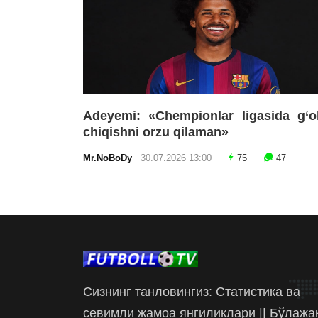
Adeyemi: «Chempionlar ligasida g‘o
chiqishni orzu qilaman»
Mr.NoBoDy
30.07.2026 13:00
75
47
Сизнинг танловингиз: Статистика ва
севимли жамоа янгиликлари || Бўлажа