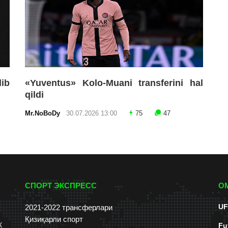
lib
«Yuventus» Kolo-Muani transferini hal
qildi
Mr.NoBoDy
30.07.2026 13:00
75
47
СПОРТ ЭКСПРЕСС
О
UF
2021-2022 трансферлари
Қизиқарли спорт
к
Fu