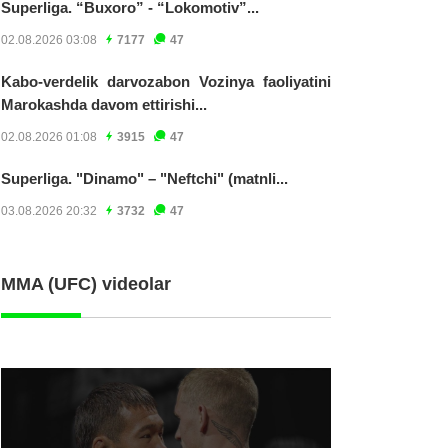
Superliga. “Buxoro” - “Lokomotiv”...
02.08.2026 03:08
7177
47
Kabo-verdelik darvozabon Vozinya faoliyatini
Marokashda davom ettirishi...
02.08.2026 01:08
3915
47
Superliga. "Dinamo" – "Neftchi" (matnli...
03.08.2026 20:32
3732
47
MMA (UFC) videolar