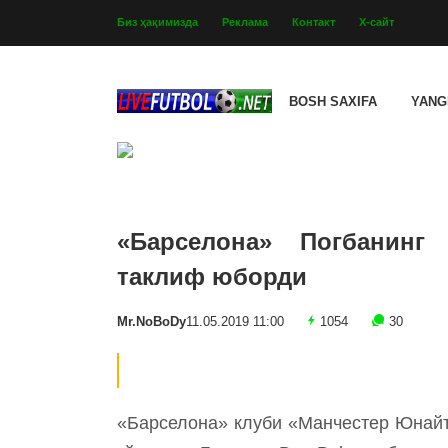
Биз ҳақимизда
Реклама
Контакт
Х-сайт
BOSH SAXIFA
YANG
«Барселона» Погбанинг
таклиф юборди
Mr.NoBoDy
11.05.2019 11:00
1054
30
«Барселона» клуби «Манчестер Юнайт