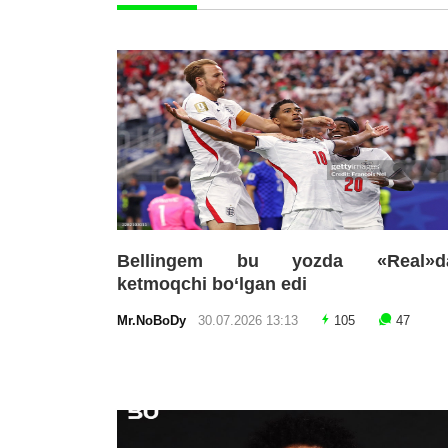
Bellingem bu yozda «Real»d
ketmoqchi bo‘lgan edi
Mr.NoBoDy
30.07.2026 13:13
105
47