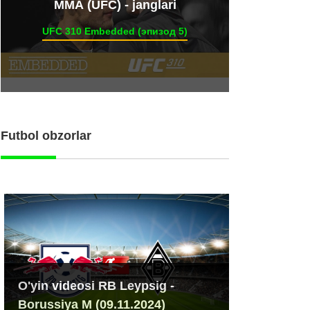
ММА (UFC) - janglari
UFC 310 Embedded (эпизод 5)
Futbol obzorlar
O'yin videosi RB Leypsig -
Borussiya M (09.11.2024)