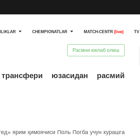
ILIKLAR
CHEMPIONATLAR
MATCH-CENTR
(live)
TV
Расмни юклаб олиш
 трансфери юзасидан расмий
ед» ярим ҳимоячиси Поль Погба учун курашга