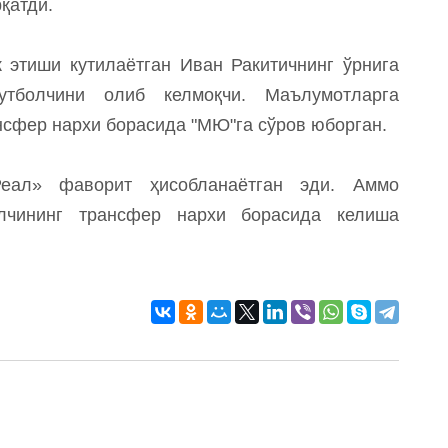
қатди.
к этиши кутилаётган Иван Ракитичнинг ўрнига
футболчини олиб келмоқчи. Маълумотларга
нсфер нархи борасида "МЮ"га сўров юборган.
еал» фаворит ҳисобланаётган эди. Аммо
чининг трансфер нархи борасида келиша