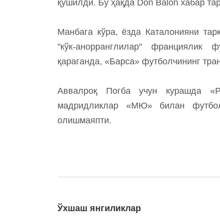
қўшилди. Бу ҳақда Don Balon хабар тар
Манбага кўра, ёзда Каталонияни тар
"кўк-анорранглилар" франциялик 
қараганда, «Барса» футболчининг тра
Аввалроқ Погба учун курашда «Р
мадридликлар «МЮ» билан футбол
олишмаяпти.
Ўхшаш янгиликлар