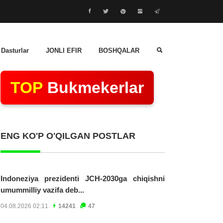
 Dasturlar
JONLI EFIR
BOSHQALAR
TOP
Bukmekerlar
ENG KO'P O'QILGAN POSTLAR
Indoneziya prezidenti JCH-2030ga chiqishni
umummilliy vazifa deb...
04.08.2026 02:11
14241
47