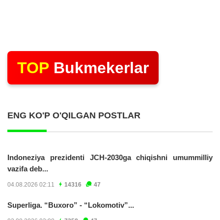
TOP
Bukmekerlar
ENG KO'P O'QILGAN POSTLAR
Indoneziya prezidenti JCH-2030ga chiqishni umummilliy
vazifa deb...
04.08.2026 02:11
14316
47
Superliga. “Buxoro” - “Lokomotiv”...