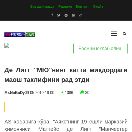
Биз ҳақимизда
Реклама
Контакт
Х-сайт
Расмни юклаб олиш
Де Лигт "МЮ"нинг катта миқдордаги
маош таклифини рад этди
Mr.NoBoDy
09.05.2019 16:00
1086
30
AS хабарига кўра, "Аякс"нинг 19 ёшли марказий
ҳимоячиси Маттейс де Лигт "Манчестер