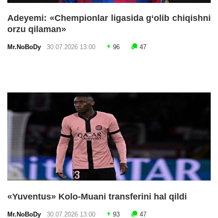
Adeyemi: «Chempionlar ligasida g‘olib chiqishni
orzu qilaman»
Mr.NoBoDy
30.07.2026 13:00
96
47
«Yuventus» Kolo-Muani transferini hal qildi
Mr.NoBoDy
30.07.2026 13:00
93
47