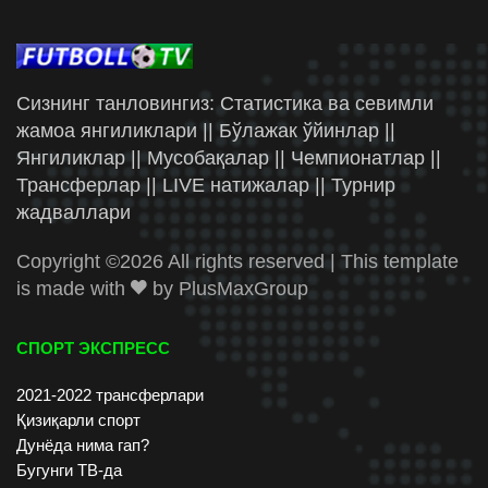
Сизнинг танловингиз: Статистика ва севимли
жамоа янгиликлари || Бўлажак ўйинлар ||
Янгиликлар || Мусобақалар || Чемпионатлар ||
Трансферлар || LIVE натижалар || Турнир
жадваллари
Copyright ©
2026 All rights reserved | This template
is made with
by
PlusMaxGroup
СПОРТ ЭКСПРЕСС
2021-2022 трансферлари
Қизиқарли спорт
Дунёда нима гап?
Бугунги ТВ-да