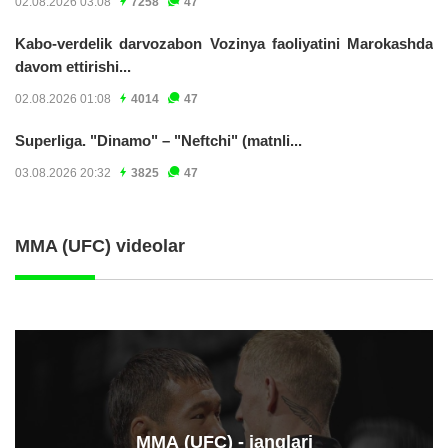
02.08.2026 03:08
7258
47
Kabo-verdelik darvozabon Vozinya faoliyatini Marokashda
davom ettirishi...
02.08.2026 01:08
4014
47
Superliga. "Dinamo" – "Neftchi" (matnli...
03.08.2026 20:32
3825
47
MMA (UFC) videolar
ММА (UFC) - janglari