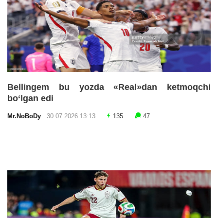
Bellingem bu yozda «Real»dan ketmoqchi
bo‘lgan edi
Mr.NoBoDy
30.07.2026 13:13
135
47