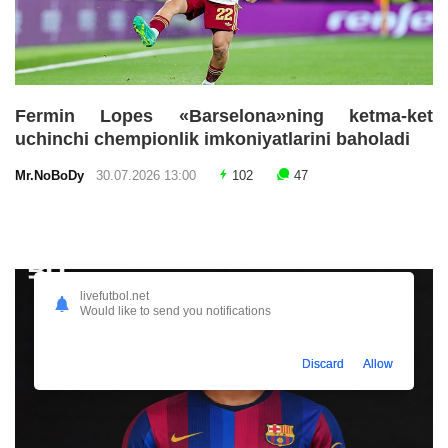
Fermin Lopes «Barselona»ning ketma-ket
uchinchi chempionlik imkoniyatlarini baholadi
Mr.NoBoDy
30.07.2026 13:00
102
47
livefutbol.net
Would like to send you notifications
Discard
Allow