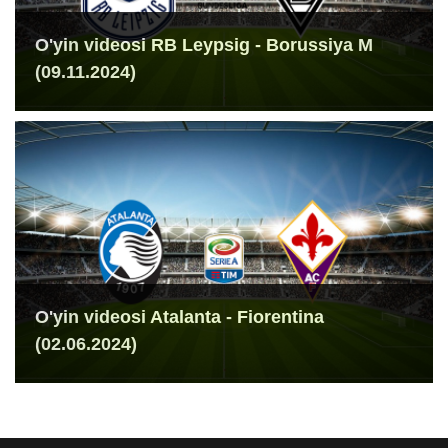
O'yin videosi RB Leypsig - Borussiya M
(09.11.2024)
O'yin videosi Atalanta - Fiorentina
(02.06.2024)