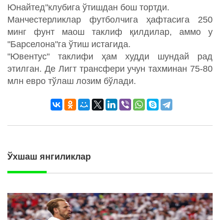
Юнайтед"клубига ўтишдан бош тортди.
Манчестерликлар футболчига ҳафтасига 250
минг фунт маош таклиф қилдилар, аммо у
"Барселона"га ўтиш истагида.
"Ювентус" таклифи ҳам худди шундай рад
этилган. Де Лигт трансфери учун тахминан 75-80
млн евро тўлаш лозим бўлади.
Ўхшаш янгиликлар