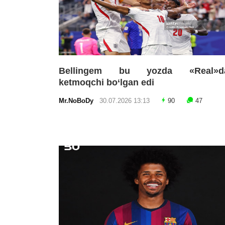
Bellingem bu yozda «Real»d
ketmoqchi bo‘lgan edi
Mr.NoBoDy
30.07.2026 13:13
90
47