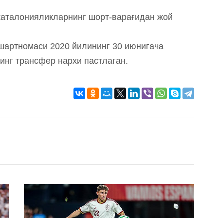
каталонияликларнинг шорт-варағидан жой
шартномаси 2020 йилининг 30 июнигача
нинг трансфер нархи пастлаган.