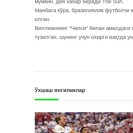
мумкин, дея хабар беради The Sun.
Манбага кўра, бразилиялик футболчи 
олган.
Виллианнинг "Челси" билан амалдаги 
тузилган, шунинг учун охирги вақтда у
Ўхшаш янгиликлар