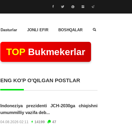
 Dasturlar
JONLI EFIR
BOSHQALAR
TOP
Bukmekerlar
ENG KO'P O'QILGAN POSTLAR
Indoneziya prezidenti JCH-2030ga chiqishni
umummilliy vazifa deb...
04.08.2026 02:11
14199
47