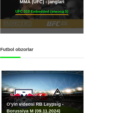
ММА (UFC) - janglari
UFC 310 Embedded (эпизод 5)
Futbol obzorlar
O'yin videosi RB Leypsig -
Borussiya M (09.11.2024)