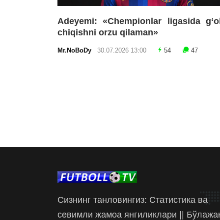
Adeyemi: «Chempionlar ligasida g‘o
chiqishni orzu qilaman»
Mr.NoBoDy
30.07.2026 13:00
54
47
Сизнинг танловингиз: Статистика ва
севимли жамоа янгиликлари || Бўлажа