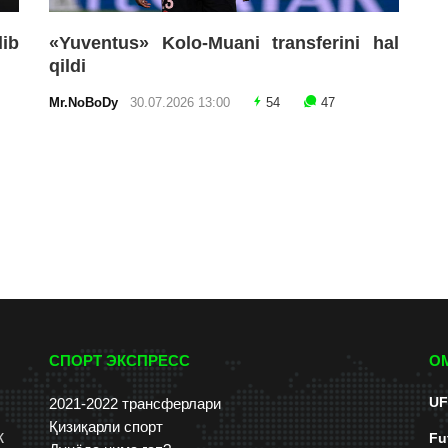
lib
«Yuventus» Kolo-Muani transferini hal
qildi
Mr.NoBoDy
30.07.2026 13:00
54
47
СПОРТ ЭКСПРЕСС
О
UF
2021-2022 трансферлари
Қизиқарли спорт
к
Fu