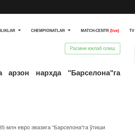
ILIKLAR
CHEMPIONATLAR
MATCH-CENTR
(live)
TV
Расмни юклаб олиш
а арзон нархда "Барселона"га
5 млн евро эвазига "Барселона"га ўтиши