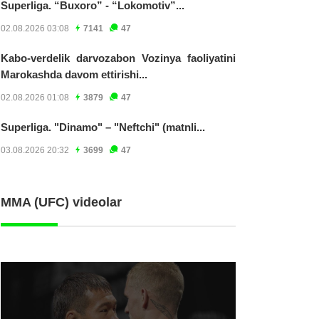
Superliga. “Buxoro” - “Lokomotiv”...
02.08.2026 03:08
7141
47
Kabo-verdelik darvozabon Vozinya faoliyatini
Marokashda davom ettirishi...
02.08.2026 01:08
3879
47
Superliga. "Dinamo" – "Neftchi" (matnli...
03.08.2026 20:32
3699
47
MMA (UFC) videolar