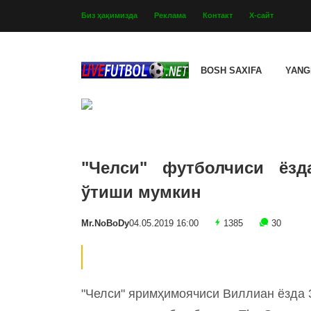
Биз ҳақимизда
Реклама
Контакт
Х-сайт
BOSH SAXIFA
YANG
"Челси" футболчиси ёзд
ўтиши мумкин
Mr.NoBoDy
04.05.2019 16:00
1385
30
"Челси" яримҳимоячиси Виллиан ёзда 3