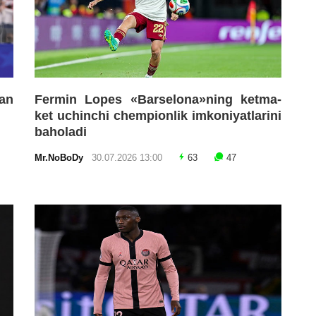
an
Fermin Lopes «Barselona»ning ketma-
ket uchinchi chempionlik imkoniyatlarini
baholadi
Mr.NoBoDy
30.07.2026 13:00
63
47