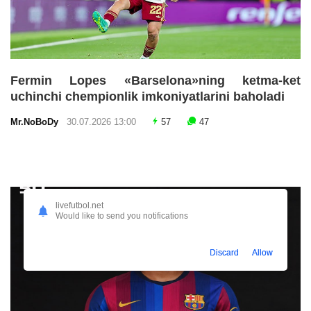
Fermin Lopes «Barselona»ning ketma-ket
uchinchi chempionlik imkoniyatlarini baholadi
Mr.NoBoDy
30.07.2026 13:00
57
47
livefutbol.net
Would like to send you notifications
Discard
Allow