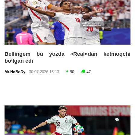
Bellingem bu yozda «Real»dan ketmoqchi
bo‘lgan edi
Mr.NoBoDy
30.07.2026 13:13
90
47