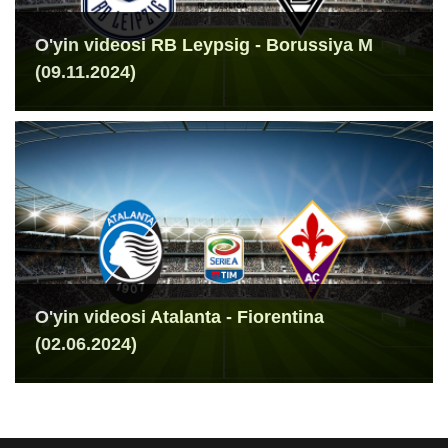
O'yin videosi RB Leypsig - Borussiya M
(09.11.2024)
O'yin videosi Atalanta - Fiorentina
(02.06.2024)