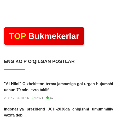
TOP
Bukmekerlar
ENG KO'P O'QILGAN POSTLAR
"Al Hilol" O'zbekiston terma jamoasiga gol urgan hujumchi
uchun 70 mln. evro taklif...
28.07.2026 01:56
17321
47
Indoneziya prezidenti JCH-2030ga chiqishni umummilliy
vazifa deb...