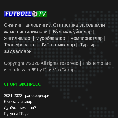
Сизнинг танловингиз: Статистика ва севимли
жамоа янгиликлари || Бўлажак ўйинлар ||
Янгиликлар || Мусобақалар || Чемпионатлар ||
Трансферлар || LIVE натижалар || Турнир
жадваллари
Copyright ©
2026 All rights reserved | This template
is made with
by
PlusMaxGroup
СПОРТ ЭКСПРЕСС
2021-2022 трансферлари
Қизиқарли спорт
Дунёда нима гап?
Бугунги ТВ-да