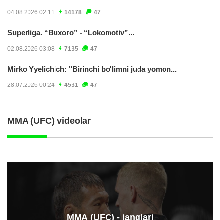
04.08.2026 02:11
14178
47
Superliga. “Buxoro” - “Lokomotiv”...
02.08.2026 03:08
7135
47
Mirko Yyelichich: "Birinchi bo'limni juda yomon...
28.07.2026 00:24
4531
47
MMA (UFC) videolar
ММА (UFC) - janglari