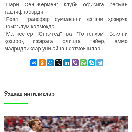
"Пари Сен-Жермен" клуби офисига расман
таклиф юборди.
"Реал" трансфер суммасини ёзгани ҳозирча
номаълум қолмоқда.
"Манчестер Юнайтед" ва "Тоттенҳэм" Бэйлни
ҳозироқ ижарага олишга тайёр, аммо
мадридликлар уни айнан сотмоқчилар.
Ўхшаш янгиликлар