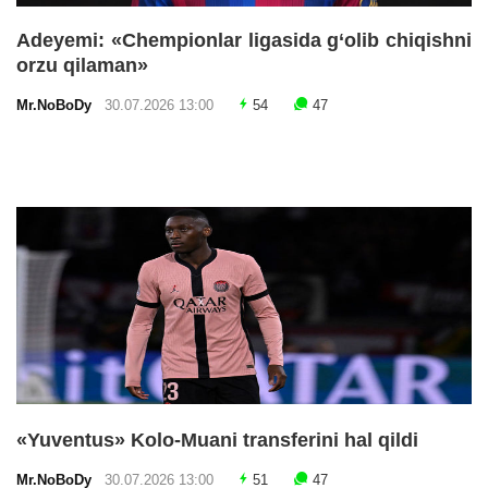
Adeyemi: «Chempionlar ligasida g‘olib chiqishni
orzu qilaman»
Mr.NoBoDy
30.07.2026 13:00
54
47
«Yuventus» Kolo-Muani transferini hal qildi
Mr.NoBoDy
30.07.2026 13:00
51
47