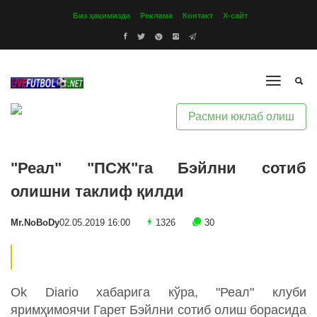
Биз ҳақимизда
Реклама
Контакт
Х-сайт
Расмни юклаб олиш
"Реал" "ПСЖ"га Бэйлни сотиб
олишни таклиф қилди
Mr.NoBoDy
02.05.2019 16:00
1326
30
Ok Diario хабарига кўра, "Реал" клуби
яримҳимоячи Гарет Бэйлни сотиб олиш борасида