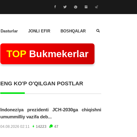
 Dasturlar
JONLI EFIR
BOSHQALAR
TOP
Bukmekerlar
ENG KO'P O'QILGAN POSTLAR
Indoneziya prezidenti JCH-2030ga chiqishni
umummilliy vazifa deb...
04.08.2026 02:11
14223
47