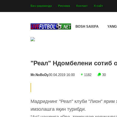
Биз ҳақимизда
Реклама
Контакт
Х-сайт
BOSH SAXIFA
YANG
"Реал" Ндомбелени сотиб 
Mr.NoBoDy
30.04.2019 16:00
1182
30
Мадриднинг "Реал" клуби "Лион" ярим
имзолашга яқин турибди.
"As" нашрига кўра, томонлар келишув