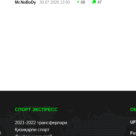
Mr.NoBoDy
30.07.2026 13:00
69
47
СПОРТ ЭКСПРЕСС
О
UF
2021-2022 трансферлари
Қизиқарли спорт
к
Fu