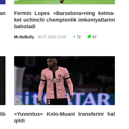
an
Fermin Lopes «Barselona»ning ketma-
ket uchinchi chempionlik imkoniyatlarini
baholadi
Mr.NoBoDy
30.07.2026 13:00
72
47
lib
«Yuventus» Kolo-Muani transferini hal
qildi