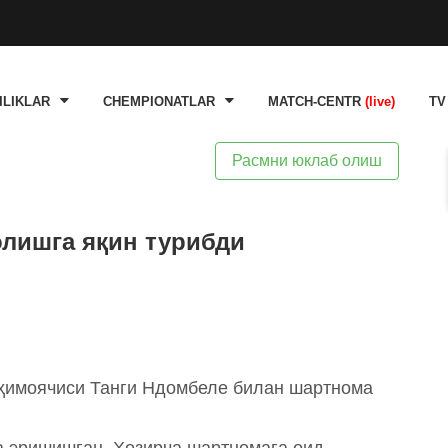
ILIKLAR
CHEMPIONATLAR
MATCH-CENTR
(live)
TV
Расмни юклаб олиш
олишга яқин турибди
 ҳимоячиси Танги Ндомбеле билан шартнома
га эришишган. Ҳозирча шартномага оид