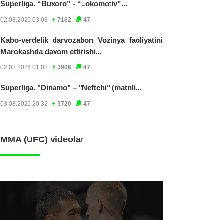
Superliga. “Buxoro” - “Lokomotiv”...
02.08.2026 03:08
7162
47
Kabo-verdelik darvozabon Vozinya faoliyatini
Marokashda davom ettirishi...
02.08.2026 01:08
3906
47
Superliga. "Dinamo" – "Neftchi" (matnli...
03.08.2026 20:32
3720
47
MMA (UFC) videolar