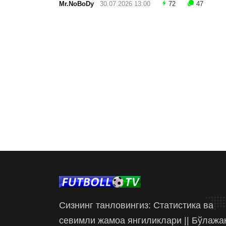
Mr.NoBoDy
30.07.2026 13:00
72
47
Сизнинг танловингиз: Статистика ва
севимли жамоа янгиликлари || Бўлажа