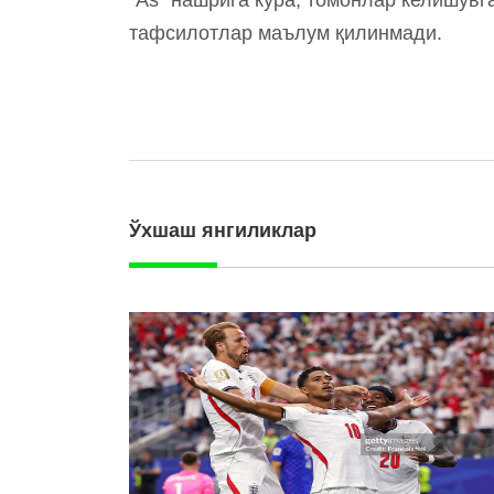
тафсилотлар маълум қилинмади.
Ўхшаш янгиликлар