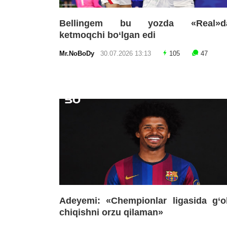
Bellingem bu yozda «Real»d
ketmoqchi bo‘lgan edi
Mr.NoBoDy
30.07.2026 13:13
105
47
Adeyemi: «Chempionlar ligasida g‘o
chiqishni orzu qilaman»