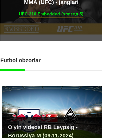
ММА (UFC) - janglari
UFC 310 Embedded (эпизод 5)
Futbol obzorlar
O'yin videosi RB Leypsig -
Borussiya M (09.11.2024)