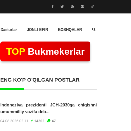
 Dasturlar
JONLI EFIR
BOSHQALAR
TOP
Bukmekerlar
ENG KO'P O'QILGAN POSTLAR
Indoneziya prezidenti JCH-2030ga chiqishni
umummilliy vazifa deb...
04.08.2026 02:11
14202
47