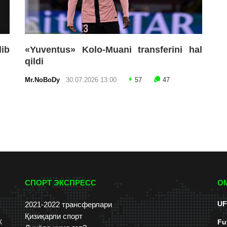
lib
«Yuventus» Kolo-Muani transferini hal
qildi
Mr.NoBoDy
30.07.2026 13:00
57
47
СПОРТ ЭКСПРЕСС
О
UF
2021-2022 трансферлари
Қизиқарли спорт
к
Fu