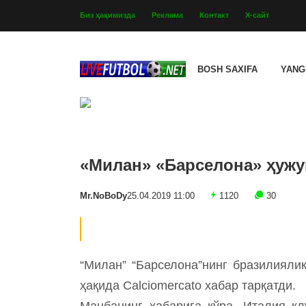
Биз ҳақимизда
Реклама
Контакт
Х-сайт
BOSH SAXIFA
YANG
«Милан» «Барселона» ҳужу
Mr.NoBoDy
25.04.2019 11:00
1120
30
“Милан” “Барселона”нинг бразилияли
ҳақида Calciomercato хабар тарқатди.
Манбанинг хабарига кўра, Италия к