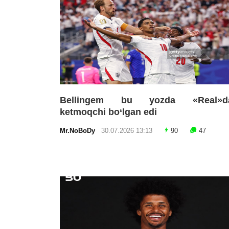
Bellingem bu yozda «Real»d
ketmoqchi bo‘lgan edi
Mr.NoBoDy
30.07.2026 13:13
90
47