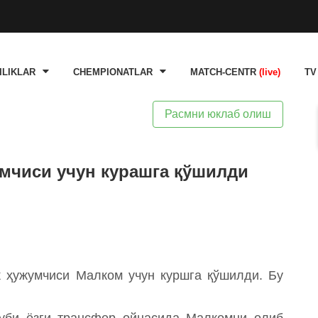
ILIKLAR
CHEMPIONATLAR
MATCH-CENTR
(live)
TV
Расмни юклаб олиш
мчиси учун курашга қўшилди
к ҳужумчиси Малком учун куршга қўшилди. Бу
луби ёзги трансфер ойнасида Малкомни олиб