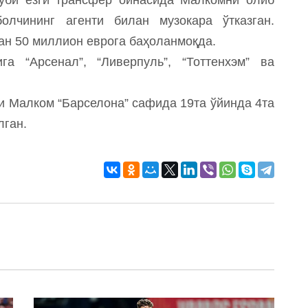
олчининг агенти билан музокара ўтказган.
ан 50 миллион еврога баҳоланмоқда.
га “Арсенал”, “Ливерпуль”, “Тоттенхэм” ва
и Малком “Барселона” сафида 19та ўйинда 4та
лган.