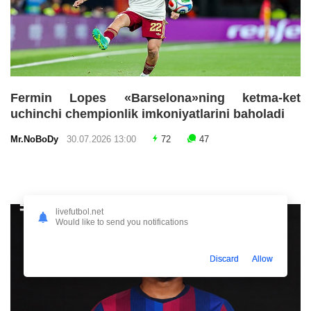
Fermin Lopes «Barselona»ning ketma-ket
uchinchi chempionlik imkoniyatlarini baholadi
Mr.NoBoDy
30.07.2026 13:00
72
47
livefutbol.net
Would like to send you notifications
Discard
Allow