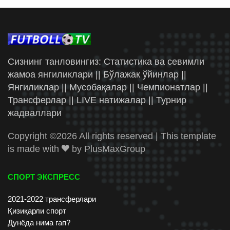
Сизнинг танловингиз: Статистика ва севимли
жамоа янгиликлари || Бўлажак ўйинлар ||
Янгиликлар || Мусобақалар || Чемпионатлар ||
Трансферлар || LIVE натижалар || Турнир
жадваллари
Copyright ©
2026 All rights reserved | This template
is made with
by
PlusMaxGroup
СПОРТ ЭКСПРЕСС
2021-2022 трансферлари
Қизиқарли спорт
Дунёда нима гап?