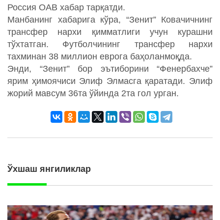
Россия ОАВ хабар тарқатди.
Манбанинг хабарига кўра, “Зенит” Ковачичнинг
трансфер нархи қимматлиги учун курашни
тўхтатган. Футболчининг трансфер нархи
тахминан 38 миллион еврога баҳоланмоқда.
Энди, “Зенит” бор эътиборини “Фенербахче”
ярим ҳимоячиси Элиф Элмасга қаратади. Элиф
жорий мавсум 36та ўйинда 2та гол урган.
Ўхшаш янгиликлар