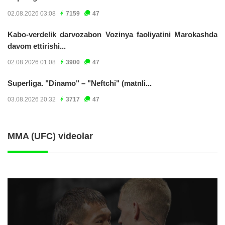
02.08.2026 03:08
7159
47
Kabo-verdelik darvozabon Vozinya faoliyatini Marokashda
davom ettirishi...
02.08.2026 01:08
3900
47
Superliga. "Dinamo" – "Neftchi" (matnli...
03.08.2026 20:32
3717
47
MMA (UFC) videolar