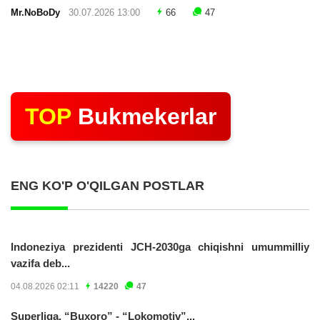
Mr.NoBoDy
30.07.2026 13:00
66
47
TOP
Bukmekerlar
ENG KO'P O'QILGAN POSTLAR
Indoneziya prezidenti JCH-2030ga chiqishni umummilliy
vazifa deb...
04.08.2026 02:11
14220
47
Superliga. “Buxoro” - “Lokomotiv”...