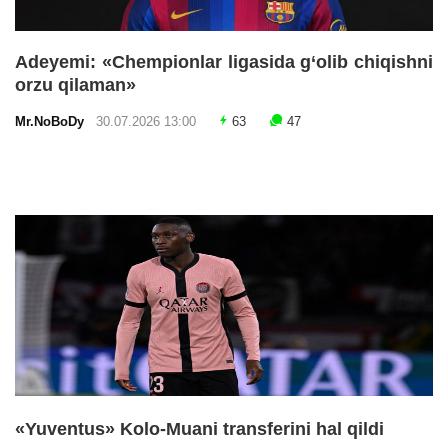
Adeyemi: «Chempionlar ligasida g‘olib chiqishni
orzu qilaman»
Mr.NoBoDy
30.07.2026 13:00
63
47
«Yuventus» Kolo-Muani transferini hal qildi