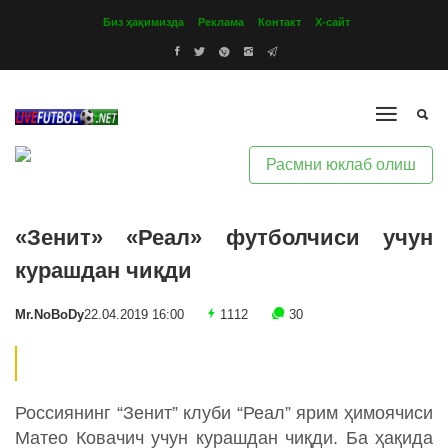
Биз ҳақимизда
Реклама
Контакт
Х-сайт
Расмни юклаб олиш
«Зенит» «Реал» футболчиси учун
курашдан чиқди
Mr.NoBoDy
22.04.2019 16:00
1112
30
Россиянинг “Зенит” клуби “Реал” ярим ҳимоячиси
Матео Ковачич учун курашдан чиқди. Ба ҳақида