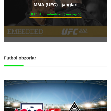
ММА (UFC) - janglari
UFC 310 Embedded (эпизод 5)
Futbol obzorlar