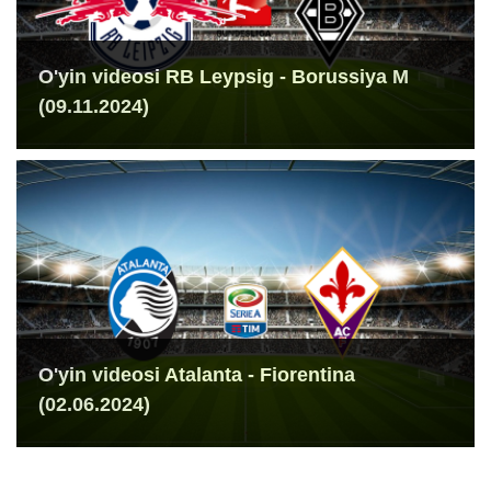
O'yin videosi RB Leypsig - Borussiya M
(09.11.2024)
O'yin videosi Atalanta - Fiorentina
(02.06.2024)