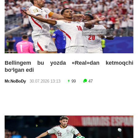
Bellingem bu yozda «Real»dan ketmoqchi
bo‘lgan edi
Mr.NoBoDy
30.07.2026 13:13
99
47