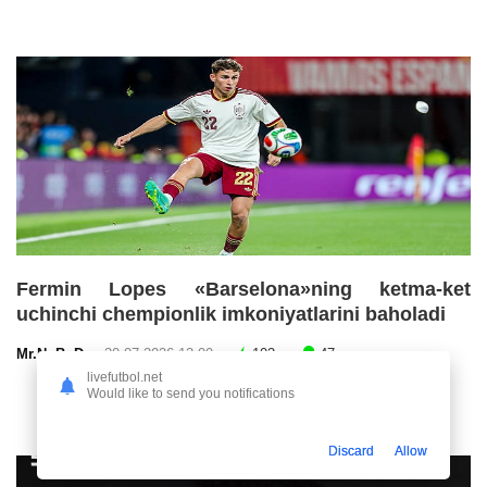
Fermin Lopes «Barselona»ning ketma-ket
uchinchi chempionlik imkoniyatlarini baholadi
Mr.NoBoDy
30.07.2026 13:00
102
47
livefutbol.net
Would like to send you notifications
Discard
Allow