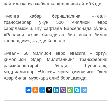
пайтида қанча маблағ сарфлашини айтиб ўтди.
«Менга хабар беришларича, «Реал»
трансферлар учун 500 миллион евро
сарфламоқчи. Шу ҳафтада Барселонада бўлиб,
«Реал»ни яхши биладиган бир инсон билан
гаплашдим», – деди Капелло.
«Реал» 50 миллион евро эвазига «Порту»
ҳимоячиси Эдер Милитаннинг трансферини
расмийлаштириб бўлди. Шунингдек,
мадридликлар «Челси» ярим ҳимоячиси Эден
Азар билан музокара олиб боришмоқда.