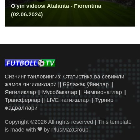
O'yin videosi Atalanta - Fiorentina
(02.06.2024)
Сизнинг танловингиз: Статистика ва севимли
жамоа янгиликлари || Бўлажак ўйинлар ||
Янгиликлар || Мусобақалар || Чемпионатлар ||
Трансферлар || LIVE натижалар || Турнир
жадваллари
Copyright ©
2026 All rights reserved | This template
is made with
by
PlusMaxGroup