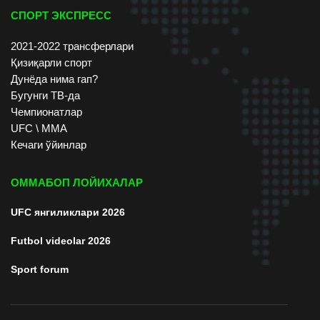
СПОРТ ЭКСПРЕСС
2021-2022 трансферлари
Қизиқарли спорт
Дунёда нима гап?
Бугунги ТВ-да
Чемпионатлар
UFC \ ММА
Кечаги ўйинлар
ОММАБОП ЛОЙИХАЛАР
UFC янгиликлари 2026
Futbol videolar 2026
Sport forum