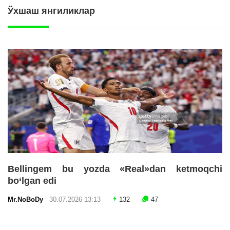
Ўхшаш янгиликлар
Bellingem bu yozda «Real»dan ketmoqchi
bo‘lgan edi
Mr.NoBoDy
30.07.2026 13:13
132
47