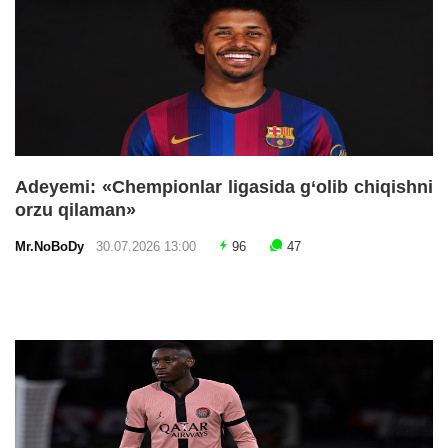
Adeyemi: «Chempionlar ligasida g‘olib chiqishni
orzu qilaman»
Mr.NoBoDy
30.07.2026 13:00
96
47