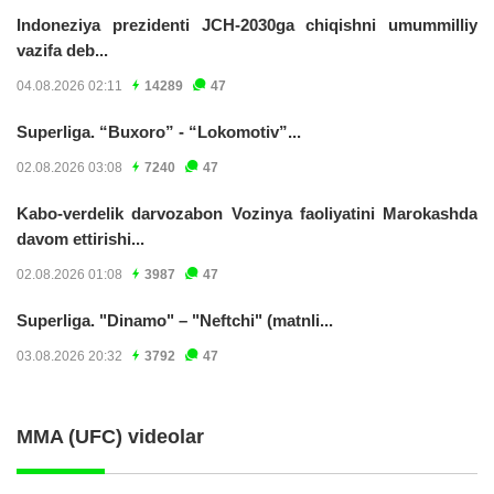
Indoneziya prezidenti JCH-2030ga chiqishni umummilliy
vazifa deb...
04.08.2026 02:11
14289
47
Superliga. “Buxoro” - “Lokomotiv”...
02.08.2026 03:08
7240
47
Kabo-verdelik darvozabon Vozinya faoliyatini Marokashda
davom ettirishi...
02.08.2026 01:08
3987
47
Superliga. "Dinamo" – "Neftchi" (matnli...
03.08.2026 20:32
3792
47
MMA (UFC) videolar