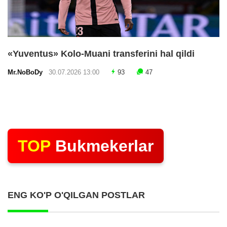
«Yuventus» Kolo-Muani transferini hal qildi
Mr.NoBoDy
30.07.2026 13:00
93
47
TOP
Bukmekerlar
ENG KO'P O'QILGAN POSTLAR