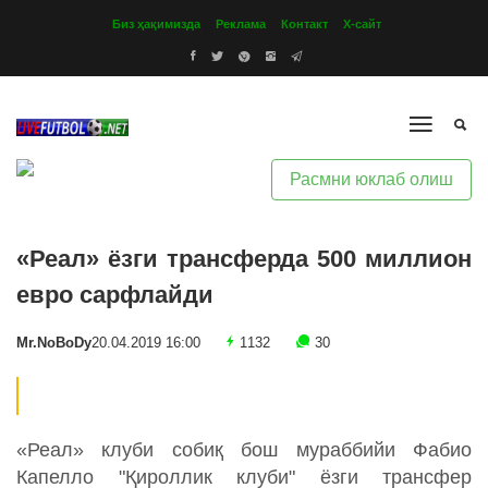
Биз ҳақимизда
Реклама
Контакт
Х-сайт
Расмни юклаб олиш
«Реал» ёзги трансферда 500 миллион
евро сарфлайди
Mr.NoBoDy
20.04.2019 16:00
1132
30
«Реал» клуби собиқ бош мураббийи Фабио
Капелло "Қироллик клуби" ёзги трансфер