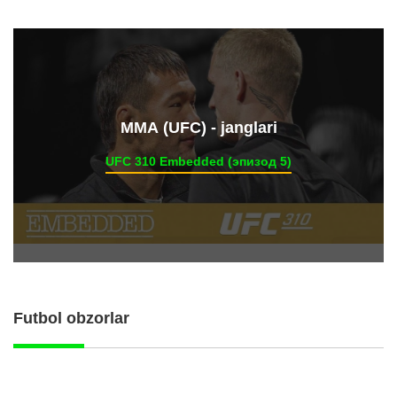
ММА (UFC) - janglari
UFC 310 Embedded (эпизод 5)
Futbol obzorlar