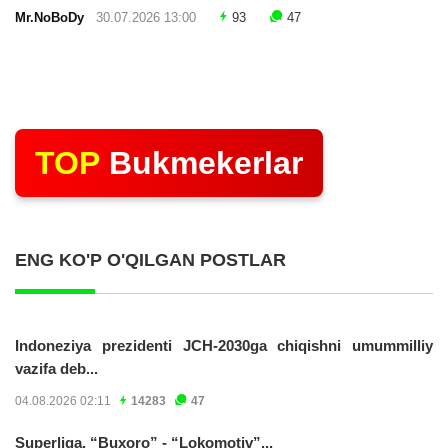
Mr.NoBoDy
30.07.2026 13:00
93
47
TOP
Bukmekerlar
ENG KO'P O'QILGAN POSTLAR
Indoneziya prezidenti JCH-2030ga chiqishni umummilliy
vazifa deb...
04.08.2026 02:11
14283
47
Superliga. “Buxoro” - “Lokomotiv”...