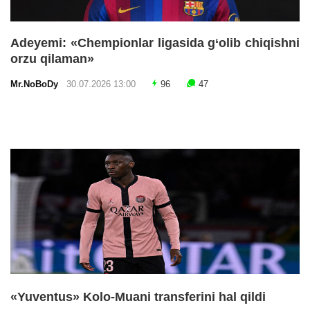
Adeyemi: «Chempionlar ligasida g‘olib chiqishni
orzu qilaman»
Mr.NoBoDy
30.07.2026 13:00
96
47
«Yuventus» Kolo-Muani transferini hal qildi