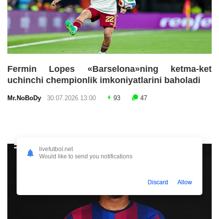
Fermin Lopes «Barselona»ning ketma-ket
uchinchi chempionlik imkoniyatlarini baholadi
Mr.NoBoDy
30.07.2026 13:00
93
47
livefutbol.net
Would like to send you notifications
Discard
Allow