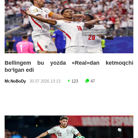
Bellingem bu yozda «Real»dan ketmoqchi
bo‘lgan edi
Mr.NoBoDy
30.07.2026 13:13
123
47