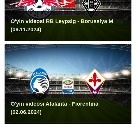
O'yin videosi RB Leypsig - Borussiya M
(09.11.2024)
O'yin videosi Atalanta - Fiorentina
(02.06.2024)