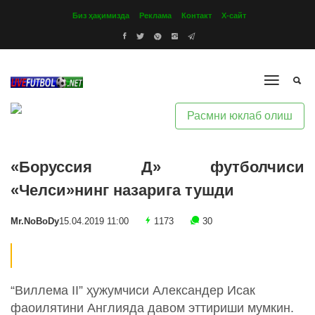
Биз ҳақимизда
Реклама
Контакт
Х-сайт
Расмни юклаб олиш
«Боруссия Д» футболчиси
«Челси»нинг назарига тушди
Mr.NoBoDy
15.04.2019 11:00
1173
30
“Виллема II” ҳужумчиси Александер Исак
фаоилятини Англияда давом эттириши мумкин.