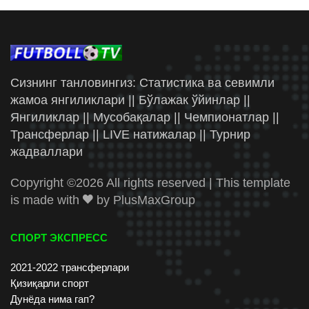
Сизнинг танловингиз: Статистика ва севимли
жамоа янгиликлари || Бўлажак ўйинлар ||
Янгиликлар || Мусобақалар || Чемпионатлар ||
Трансферлар || LIVE натижалар || Турнир
жадваллари
Copyright ©
2026 All rights reserved | This template
is made with
by
PlusMaxGroup
СПОРТ ЭКСПРЕСС
2021-2022 трансферлари
Қизиқарли спорт
Дунёда нима гап?