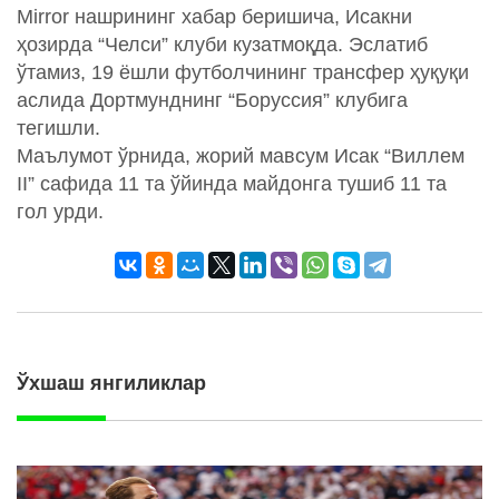
Mirror нашрининг хабар беришича, Исакни
ҳозирда “Челси” клуби кузатмоқда. Эслатиб
ўтамиз, 19 ёшли футболчининг трансфер ҳуқуқи
аслида Дортмунднинг “Боруссия” клубига
тегишли.
Маълумот ўрнида, жорий мавсум Исак “Виллем
II” сафида 11 та ўйинда майдонга тушиб 11 та
гол урди.
Ўхшаш янгиликлар