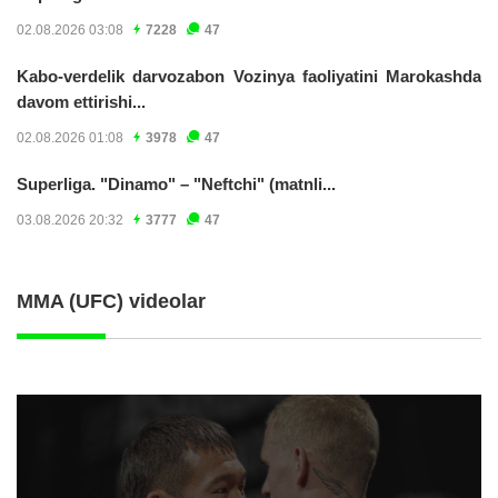
02.08.2026 03:08
7228
47
Kabo-verdelik darvozabon Vozinya faoliyatini Marokashda
davom ettirishi...
02.08.2026 01:08
3978
47
Superliga. "Dinamo" – "Neftchi" (matnli...
03.08.2026 20:32
3777
47
MMA (UFC) videolar