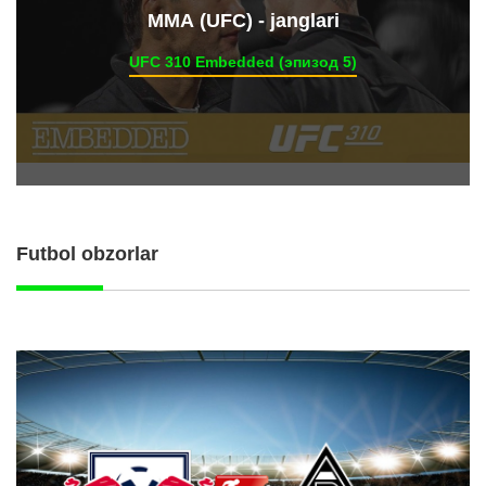
ММА (UFC) - janglari
UFC 310 Embedded (эпизод 5)
Futbol obzorlar