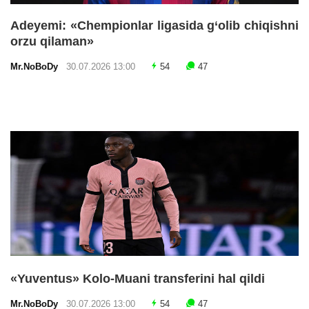
Adeyemi: «Chempionlar ligasida g‘olib chiqishni
orzu qilaman»
Mr.NoBoDy
30.07.2026 13:00
54
47
«Yuventus» Kolo-Muani transferini hal qildi
Mr.NoBoDy
30.07.2026 13:00
54
47