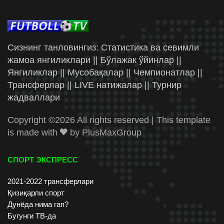
Сизнинг танловингиз: Статистика ва севимли
жамоа янгиликлари || Бўлажак ўйинлар ||
Янгиликлар || Мусобақалар || Чемпионатлар ||
Трансферлар || LIVE натижалар || Турнир
жадваллари
Copyright ©
2026 All rights reserved | This template
is made with
by
PlusMaxGroup
СПОРТ ЭКСПРЕСС
2021-2022 трансферлари
Қизиқарли спорт
Дунёда нима гап?
Бугунги ТВ-да