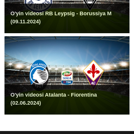
O'yin videosi RB Leypsig - Borussiya M
(09.11.2024)
O'yin videosi Atalanta - Fiorentina
(02.06.2024)