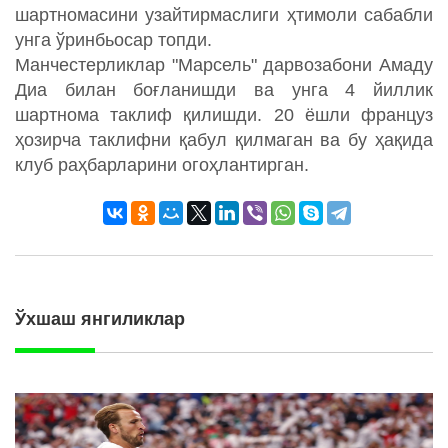
шартномасини узайтирмаслиги ҳтимоли сабабли
унга ўринбьосар топди.
Манчестерликлар "Марсель" дарвозабони Амаду
Диа билан боғланишди ва унга 4 йиллик
шартнома таклиф қилишди. 20 ёшли француз
ҳозирча таклифни қабул қилмаган ва бу ҳақида
клуб раҳбарларини огоҳлантирган.
Ўхшаш янгиликлар