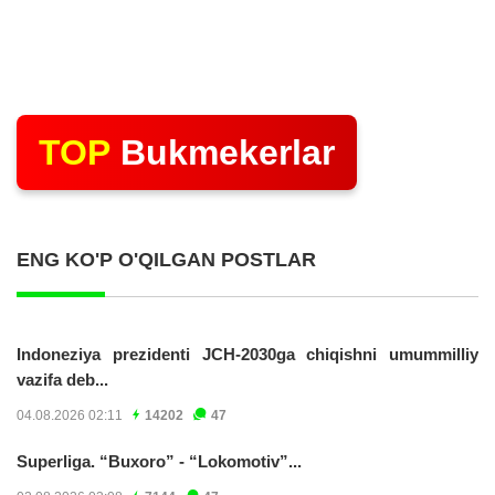
TOP
Bukmekerlar
ENG KO'P O'QILGAN POSTLAR
Indoneziya prezidenti JCH-2030ga chiqishni umummilliy
vazifa deb...
04.08.2026 02:11
14202
47
Superliga. “Buxoro” - “Lokomotiv”...