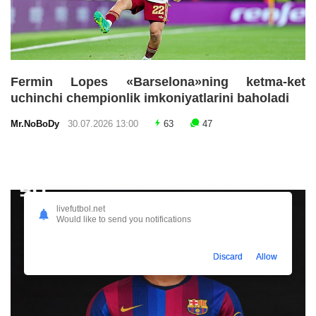
Fermin Lopes «Barselona»ning ketma-ket
uchinchi chempionlik imkoniyatlarini baholadi
Mr.NoBoDy
30.07.2026 13:00
63
47
livefutbol.net
Would like to send you notifications
Discard
Allow