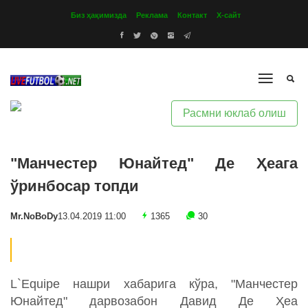
Биз ҳақимизда
Реклама
Контакт
Х-сайт
Расмни юклаб олиш
"Манчестер Юнайтед" Де Ҳеага
ўринбосар топди
Mr.NoBoDy
13.04.2019 11:00
1365
30
L`Equipe нашри хабарига кўра, "Манчестер
Юнайтед" дарвозабон Давид Де Ҳеа