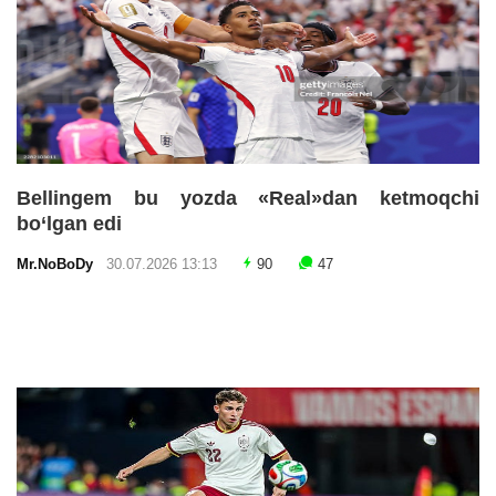
Bellingem bu yozda «Real»dan ketmoqchi
bo‘lgan edi
Mr.NoBoDy
30.07.2026 13:13
90
47