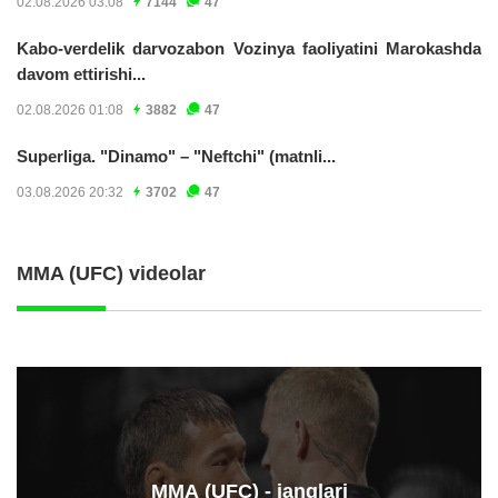
02.08.2026 03:08
7144
47
Kabo-verdelik darvozabon Vozinya faoliyatini Marokashda
davom ettirishi...
02.08.2026 01:08
3882
47
Superliga. "Dinamo" – "Neftchi" (matnli...
03.08.2026 20:32
3702
47
MMA (UFC) videolar
ММА (UFC) - janglari