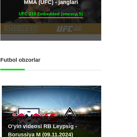
ММА (UFC) - janglari
UFC 310 Embedded (эпизод 5)
Futbol obzorlar
O'yin videosi RB Leypsig -
Borussiya M (09.11.2024)