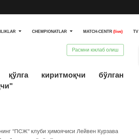
ILIKLAR
CHEMPIONATLAR
MATCH-CENTR
(live)
TV
Расмни юклаб олиш
" қўлга киритмоқчи бўлган
чи"
нинг "ПСЖ" клуби ҳимоячиси Лейвен Курзава