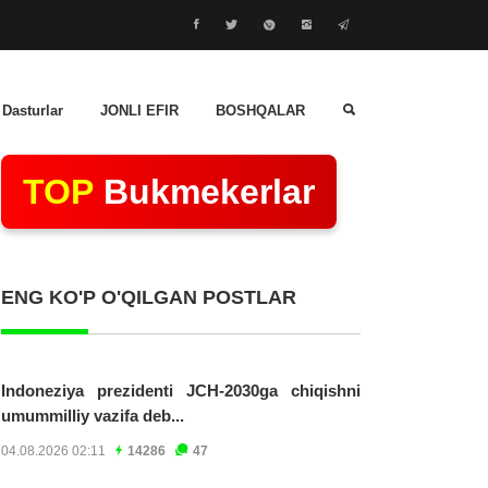
 Dasturlar
JONLI EFIR
BOSHQALAR
TOP
Bukmekerlar
ENG KO'P O'QILGAN POSTLAR
Indoneziya prezidenti JCH-2030ga chiqishni
umummilliy vazifa deb...
04.08.2026 02:11
14286
47