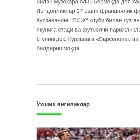
билан музокара олиб бормоқда дея хаб
Лондонликлар 27 ёшли франциялик фу
Курзаванинг "ПСЖ" клуби билан тузга
якунига етади ва футболчи парижликла
Шунингдек, Курзавага «Барселона» ва
билдиришмоқда.
Ўхшаш янгиликлар