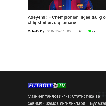
Adeyemi: «Chempionlar ligasida g‘o
chiqishni orzu qilaman»
Mr.NoBoDy
30.07.2026 13:00
96
47
Сизнинг танловингиз: Статистика ва
севимли жамоа янгиликлари || Бўлажа