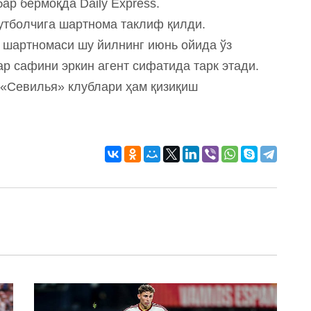
ар бермоқда Daily Express.
тболчига шартнома таклиф қилди.
н шартномаси шу йилнинг июнь ойида ўз
р сафини эркин агент сифатида тарк этади.
 «Севилья» клублари ҳам қизиқиш