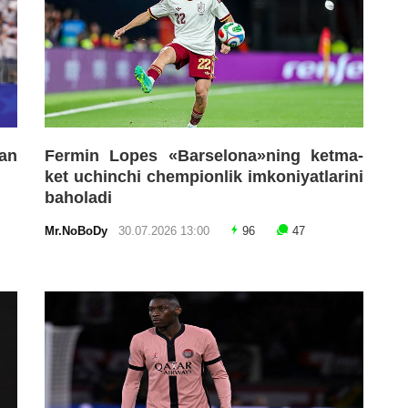
an
Fermin Lopes «Barselona»ning ketma-
ket uchinchi chempionlik imkoniyatlarini
baholadi
Mr.NoBoDy
30.07.2026 13:00
96
47