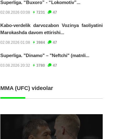
Superliga. “Buxoro” - “Lokomotiv”...
02.08.2026 03:08
7231
47
Kabo-verdelik darvozabon Vozinya faoliyatini
Marokashda davom ettirishi...
02.08.2026 01:08
3984
47
Superliga. "Dinamo" – "Neftchi" (matnli...
03.08.2026 20:32
3780
47
MMA (UFC) videolar