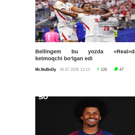
Bellingem bu yozda «Real»d
ketmoqchi bo‘lgan edi
Mr.NoBoDy
30.07.2026 13:13
126
47