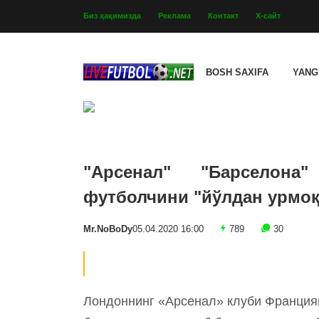
Биз ҳақимизда
Реклама
Контакт
Х-сайт
BOSH SAXIFA
YANG
"Арсенал" "Барселона
футболчини "йўлдан урмоқ
Mr.NoBoDy
05.04.2020 16:00
789
30
Лондоннинг «Арсенал» клуби Франция