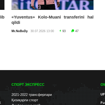
lib
«Yuventus» Kolo-Muani transferini hal
qildi
Mr.NoBoDy
30.07.2026 13:00
93
47
СПОРТ ЭКСПРЕСС
О
UF
2021-2022 трансферлари
Қизиқарли спорт
к
Fu