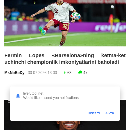
Fermin Lopes «Barselona»ning ketma-ket
uchinchi chempionlik imkoniyatlarini baholadi
Mr.NoBoDy
30.07.2026 13:00
63
47
livefutbol.net
Would like to send you notifications
Discard
Allow