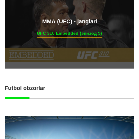
ММА (UFC) - janglari
UFC 310 Embedded (эпизод 5)
Futbol obzorlar