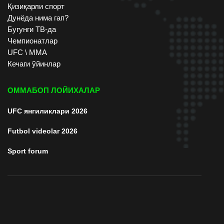
Қизиқарли спорт
Дунёда нима гап?
Бугунги ТВ-да
Чемпионатлар
UFC \ ММА
Кечаги ўйинлар
ОММАБОП ЛОЙИХАЛАР
UFC янгиликлари 2026
Futbol videolar 2026
Sport forum