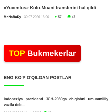
«Yuventus» Kolo-Muani transferini hal qildi
Mr.NoBoDy
30.07.2026 13:00
57
47
TOP
Bukmekerlar
ENG KO'P O'QILGAN POSTLAR
Indoneziya prezidenti JCH-2030ga chiqishni umummilliy
vazifa deb...