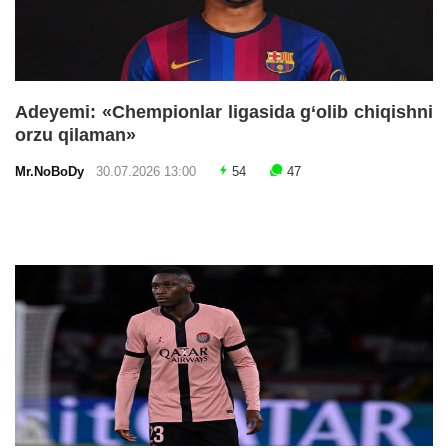
Adeyemi: «Chempionlar ligasida g‘olib chiqishni
orzu qilaman»
Mr.NoBoDy
30.07.2026 13:00
54
47