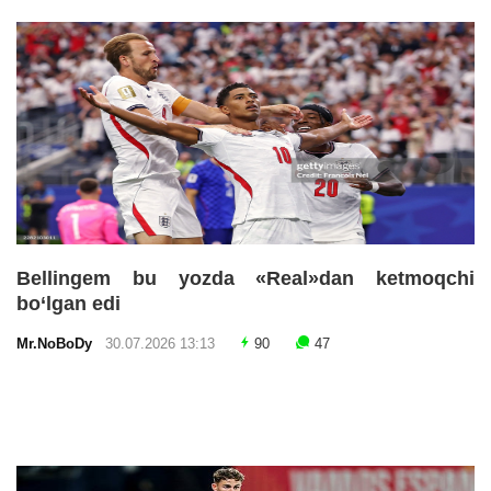
Bellingem bu yozda «Real»dan ketmoqchi
bo‘lgan edi
Mr.NoBoDy
30.07.2026 13:13
90
47