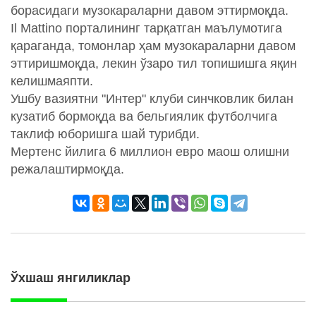
борасидаги музокараларни давом эттирмоқда.
Il Mattino порталининг тарқатган маълумотига
қараганда, томонлар ҳам музокараларни давом
эттиришмоқда, лекин ўзаро тил топишишга яқин
келишмаяпти.
Ушбу вазиятни "Интер" клуби синчковлик билан
кузатиб бормоқда ва бельгиялик футболчига
таклиф юборишга шай турибди.
Мертенс йилига 6 миллион евро маош олишни
режалаштирмоқда.
Ўхшаш янгиликлар