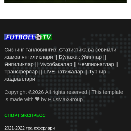
Сизнинг танловингиз: Статистика ва севимли
жамоа янгиликлари || Бўлажак ўйинлар ||
Янгиликлар || Мусобақалар || Чемпионатлар ||
Трансферлар || LIVE натижалар || Турнир
жадваллари
Copyright ©
2026 All rights reserved | This template
is made with
by
PlusMaxGroup
СПОРТ ЭКСПРЕСС
2021-2022 трансферлари