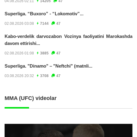
04.08.2026 02:11
14205
47
Superliga. “Buxoro” - “Lokomotiv”...
02.08.2026 03:08
7144
47
Kabo-verdelik darvozabon Vozinya faoliyatini Marokashda
davom ettirishi...
02.08.2026 01:08
3885
47
Superliga. "Dinamo" – "Neftchi" (matnli...
03.08.2026 20:32
3708
47
MMA (UFC) videolar