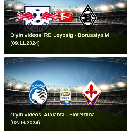
O'yin videosi RB Leypsig - Borussiya M
(09.11.2024)
O'yin videosi Atalanta - Fiorentina
(02.06.2024)