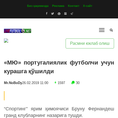
Биз ҳақимизда
Реклама
Контакт
Х-сайт
Расмни юклаб олиш
«МЮ» португалиялик футболчи учун
курашга қўшилди
Mr.NoBoDy
26.02.2019 11:00
1597
30
“Спортинг” ярим ҳимоячиси Бруну Фернандеш
гранд клубларнинг назарига тушди.