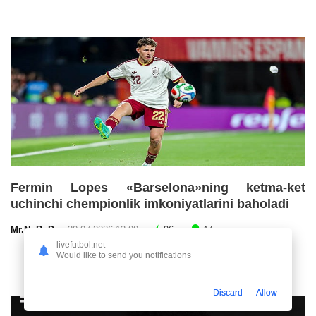
Fermin Lopes «Barselona»ning ketma-ket
uchinchi chempionlik imkoniyatlarini baholadi
Mr.NoBoDy
30.07.2026 13:00
96
47
livefutbol.net
Would like to send you notifications
Discard
Allow