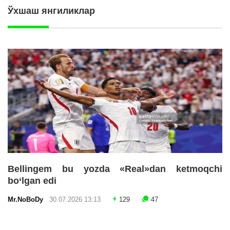
Ўхшаш янгиликлар
Bellingem bu yozda «Real»dan ketmoqchi
bo‘lgan edi
Mr.NoBoDy
30.07.2026 13:13
129
47