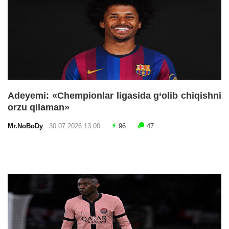
Adeyemi: «Chempionlar ligasida g‘olib chiqishni
orzu qilaman»
Mr.NoBoDy
30.07.2026 13:00
96
47