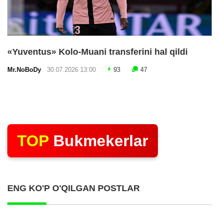
«Yuventus» Kolo-Muani transferini hal qildi
Mr.NoBoDy
30.07.2026 13:00
93
47
TOP
Bukmekerlar
ENG KO'P O'QILGAN POSTLAR