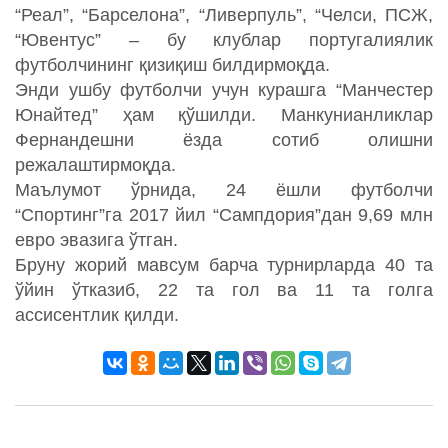
“Реал”, “Барселона”, “Ливерпуль”, “Челси, ПСЖ,
“Ювентус” – бу клублар португалиялик
футболчининг қизиқиш билдирмоқда.
Энди ушбу футболчи учун курашга “Манчестер
Юнайтед” ҳам қўшилди. Манкунианликлар
Фернандешни ёзда сотиб олишни
режалаштирмоқда.
Маълумот ўрнида, 24 ёшли футболчи
“Спортинг”га 2017 йил “Сампдория”дан 9,69 млн
евро эвазига ўтган.
Бруну жорий мавсум барча турнирларда 40 та
ўйин ўтказиб, 22 та гол ва 11 та голга
ассисентлик қилди.