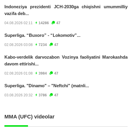
Indoneziya prezidenti JCH-2030ga chiqishni umummilliy
vazifa deb...
04.08.2026 02:11
14286
47
Superliga. “Buxoro” - “Lokomotiv”...
02.08.2026 03:08
7234
47
Kabo-verdelik darvozabon Vozinya faoliyatini Marokashda
davom ettirishi...
02.08.2026 01:08
3984
47
Superliga. "Dinamo" – "Neftchi" (matnli...
03.08.2026 20:32
3786
47
MMA (UFC) videolar