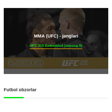
ММА (UFC) - janglari
UFC 310 Embedded (эпизод 5)
Futbol obzorlar