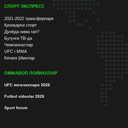
СПОРТ ЭКСПРЕСС
2021-2022 трансферлари
Қизиқарли спорт
Дунёда нима гап?
Бугунги ТВ-да
Чемпионатлар
UFC \ ММА
Кечаги ўйинлар
ОММАБОП ЛОЙИХАЛАР
UFC янгиликлари 2026
Futbol videolar 2026
Sport forum