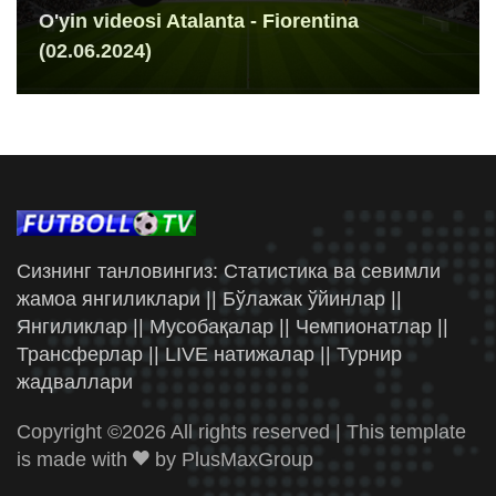
O'yin videosi Atalanta - Fiorentina
(02.06.2024)
Сизнинг танловингиз: Статистика ва севимли
жамоа янгиликлари || Бўлажак ўйинлар ||
Янгиликлар || Мусобақалар || Чемпионатлар ||
Трансферлар || LIVE натижалар || Турнир
жадваллари
Copyright ©
2026 All rights reserved | This template
is made with
by
PlusMaxGroup