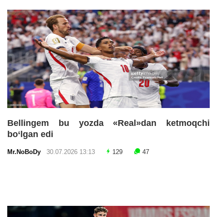
Bellingem bu yozda «Real»dan ketmoqchi
bo‘lgan edi
Mr.NoBoDy
30.07.2026 13:13
129
47