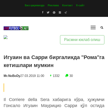
Биз ҳақимизда
Реклама
Контакт
Х-сайт
Расмни юклаб олиш
Игуаин ва Сарри биргаликда "Рома"га
кетишлари мумкин
Mr.NoBoDy
27.03.2019 11:00
1332
30
Il Corriere della Sera хабарига кўра, ҳужумчи
Гонсало Игуаин Маурицио Сарри қўл остида