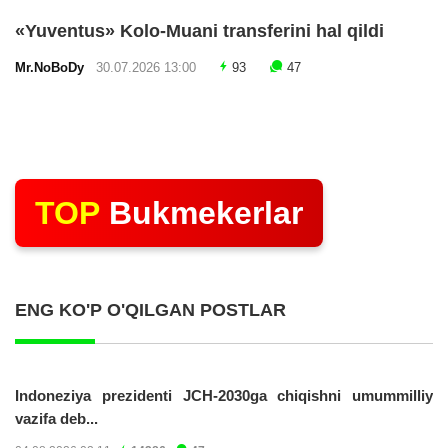
«Yuventus» Kolo-Muani transferini hal qildi
Mr.NoBoDy
30.07.2026 13:00
93
47
TOP
Bukmekerlar
ENG KO'P O'QILGAN POSTLAR
Indoneziya prezidenti JCH-2030ga chiqishni umummilliy
vazifa deb...