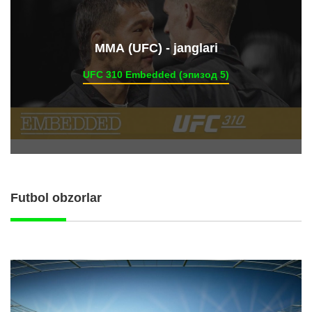
ММА (UFC) - janglari
UFC 310 Embedded (эпизод 5)
Futbol obzorlar