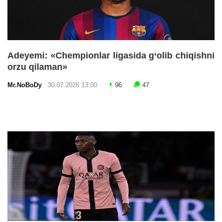
Adeyemi: «Chempionlar ligasida g‘olib chiqishni
orzu qilaman»
Mr.NoBoDy
30.07.2026 13:00
96
47