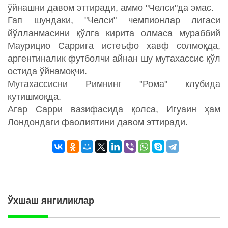
ўйнашни давом эттиради, аммо "Челси"да эмас.
Гап шундаки, "Челси" чемпионлар лигаси
йўлланмасини қўлга кирита олмаса мураббий
Маурицио Саррига истеъфо хавф солмоқда,
аргентиналик футболчи айнан шу мутахассис қўл
остида ўйнамоқчи.
Мутахассисни Римнинг "Рома" клубида
кутишмоқда.
Агар Сарри вазифасида қолса, Игуаин ҳам
Лондондаги фаолиятини давом эттиради.
Ўхшаш янгиликлар