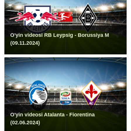
O'yin videosi RB Leypsig - Borussiya M
(09.11.2024)
O'yin videosi Atalanta - Fiorentina
(02.06.2024)