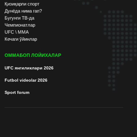
Қизиқарли спорт
Дунёда нима гап?
Бугунги ТВ-да
Чемпионатлар
UFC \ ММА
Кечаги ўйинлар
ОММАБОП ЛОЙИХАЛАР
UFC янгиликлари 2026
Futbol videolar 2026
Sport forum