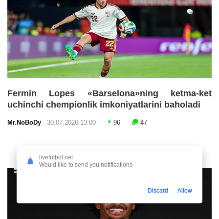
Fermin Lopes «Barselona»ning ketma-ket
uchinchi chempionlik imkoniyatlarini baholadi
Mr.NoBoDy
30.07.2026 13:00
96
47
livefutbol.net
Would like to send you notifications
Discard
Allow