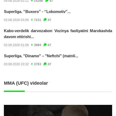
04.08.2026 02:11
14286
47
Superliga. “Buxoro” - “Lokomotiv”...
02.08.2026 03:08
7231
47
Kabo-verdelik darvozabon Vozinya faoliyatini Marokashda
davom ettirishi...
02.08.2026 01:08
3984
47
Superliga. "Dinamo" – "Neftchi" (matnli...
03.08.2026 20:32
3783
47
MMA (UFC) videolar