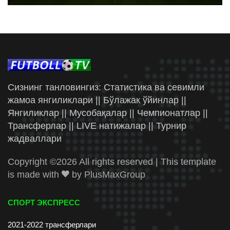
Сизнинг танловингиз: Статистика ва севимли
жамоа янгиликлари || Бўлажак ўйинлар ||
Янгиликлар || Мусобақалар || Чемпионатлар ||
Трансферлар || LIVE натижалар || Турнир
жадваллари
Copyright ©
2026 All rights reserved | This template
is made with
by
PlusMaxGroup
СПОРТ ЭКСПРЕСС
2021-2022 трансферлари