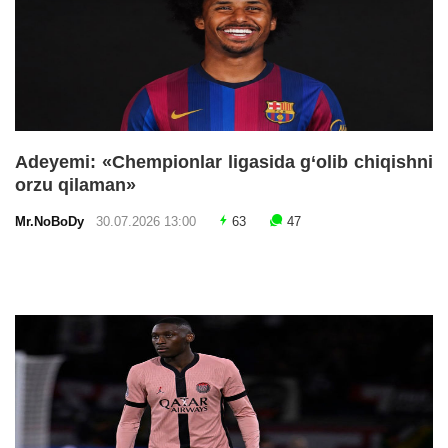
Adeyemi: «Chempionlar ligasida g‘olib chiqishni
orzu qilaman»
Mr.NoBoDy
30.07.2026 13:00
63
47