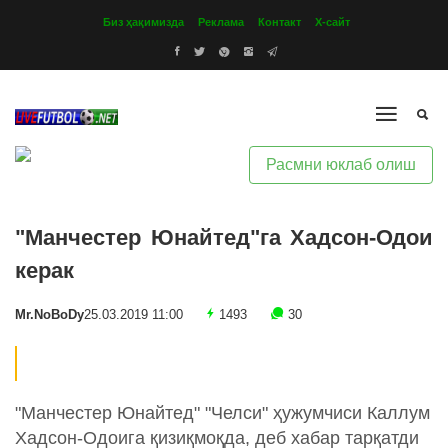
Биз ҳақимизда
Реклама
Контакт
Х-сайт
Расмни юклаб олиш
"Манчестер Юнайтед"га Хадсон-Одои
керак
Mr.NoBoDy
25.03.2019 11:00
1493
30
"Манчестер Юнайтед" "Челси" ҳужумчиси Каллум
Хадсон-Одоига қизиқмоқда, деб хабар тарқатди