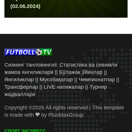
(02.06.2024)
Сизнинг танловингиз: Статистика ва севимли
жамоа янгиликлари || Бўлажак ўйинлар ||
Янгиликлар || Мусобақалар || Чемпионатлар ||
Трансферлар || LIVE натижалар || Турнир
жадваллари
Copyright ©
2026 All rights reserved | This template
is made with
by
PlusMaxGroup
СПОРТ ЭКСПРЕСС