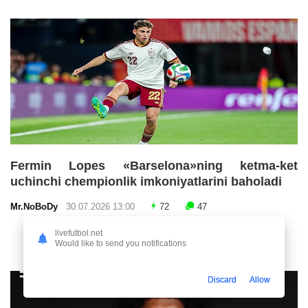
Fermin Lopes «Barselona»ning ketma-ket
uchinchi chempionlik imkoniyatlarini baholadi
Mr.NoBoDy
30.07.2026 13:00
72
47
livefutbol.net
Would like to send you notifications
Discard
Allow