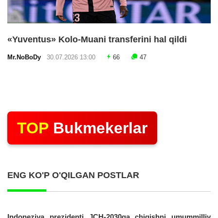
«Yuventus» Kolo-Muani transferini hal qildi
Mr.NoBoDy
30.07.2026 13:00
66
47
TOP
Bukmekerlar
ENG KO'P O'QILGAN POSTLAR
Indoneziya prezidenti JCH-2030ga chiqishni umummilliy