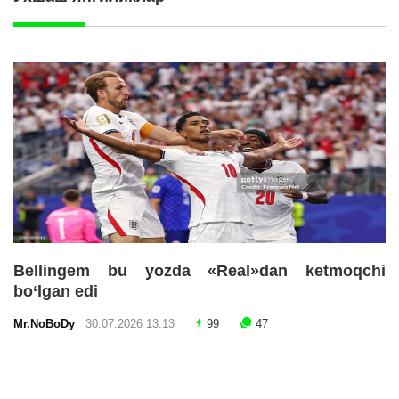
Bellingem bu yozda «Real»dan ketmoqchi
bo‘lgan edi
Mr.NoBoDy
30.07.2026 13:13
99
47