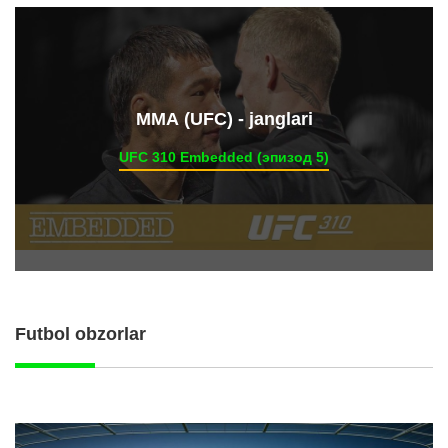
ММА (UFC) - janglari
UFC 310 Embedded (эпизод 5)
Futbol obzorlar