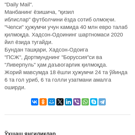
"Daily Mail".
Манбанинг ёзишича, "қизил
иблислар" футболчини ёзда сотиб олмоқчи.
"Челси" ҳужумчи учун камида 40 млн евро талаб
қилмоқда. Хадсон-Одоининг шартномаси 2020
йил ёзида тугайди.
Бундан ташқари, Хадсон-Одоига
"ПСЖ", Дортмунднинг "Боруссия"си ва
"Ливерпуль" ҳам даъвогарлик қилмоқда.
Жорий мавсумда 18 ёшли ҳужумчи 24 та ўйинда
6 та гол уриб, 6 та голли узатмани амалга
оширди.
Ўхшаш янгиликлар