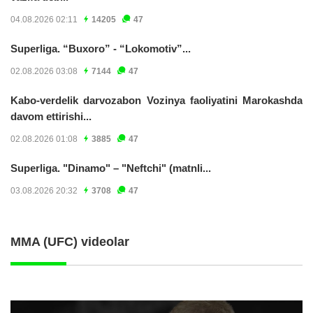
04.08.2026 02:11
14205
47
Superliga. “Buxoro” - “Lokomotiv”...
02.08.2026 03:08
7144
47
Kabo-verdelik darvozabon Vozinya faoliyatini Marokashda
davom ettirishi...
02.08.2026 01:08
3885
47
Superliga. "Dinamo" – "Neftchi" (matnli...
03.08.2026 20:32
3708
47
MMA (UFC) videolar