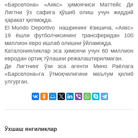
«Барселона» «Аякс» ҳимоячиси Маттейс Де
Лигтни ўз сафига қўшиб олиш учун жиддий
ҳаракат қилмоқда.
El Mundo Deportivo нашрининг ёзишича, «Аякс»
19 ёшли футболчисининг трансферидан 100
миллион евро ишлаб олишни ўйламоқда.
Каталонияликлар эса ҳимоячи учун 60 миллион
евродан ортиқ тўлашни режалаштирилмаган.
Де Лигтнинг ўзи эса агенти Мино Раёлага
«Барселона»га ўтмоқчилигини маълум қилиб
улгурган.
Ўхшаш янгиликлар