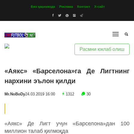
Биз ҳақимизда
Реклама
Контакт
Х-сайт
Расмни юклаб олиш
«Аякс» «Барселона»га Де Лигтнинг
нархини эълон қилди
Mr.NoBoDy
24.03.2019 16:00
1312
30
«Аякс» Де Лигт учун «Барселона»дан 100
миллион талаб қилмоқда