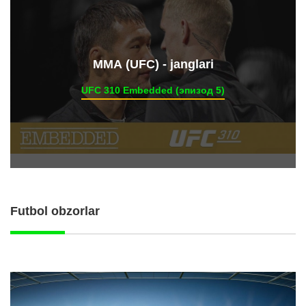
ММА (UFC) - janglari
UFC 310 Embedded (эпизод 5)
Futbol obzorlar