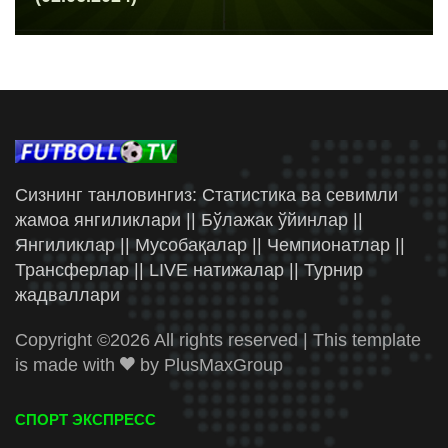
Сизнинг танловингиз: Статистика ва севимли
жамоа янгиликлари || Бўлажак ўйинлар ||
Янгиликлар || Мусобақалар || Чемпионатлар ||
Трансферлар || LIVE натижалар || Турнир
жадваллари
Copyright ©
2026 All rights reserved | This template
is made with
by
PlusMaxGroup
СПОРТ ЭКСПРЕСС