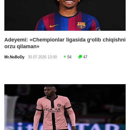
Adeyemi: «Chempionlar ligasida g‘olib chiqishni
orzu qilaman»
Mr.NoBoDy
30.07.2026 13:00
54
47