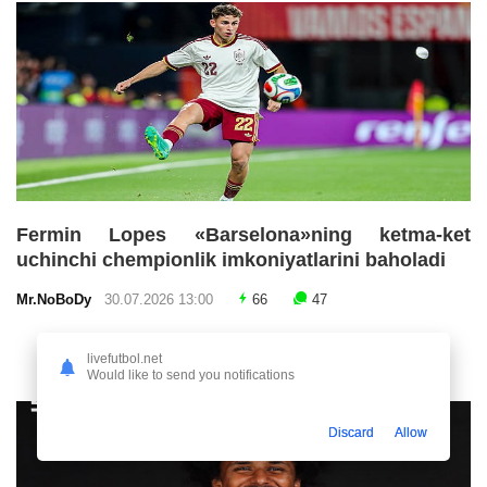
Fermin Lopes «Barselona»ning ketma-ket
uchinchi chempionlik imkoniyatlarini baholadi
Mr.NoBoDy
30.07.2026 13:00
66
47
livefutbol.net
Would like to send you notifications
Discard
Allow