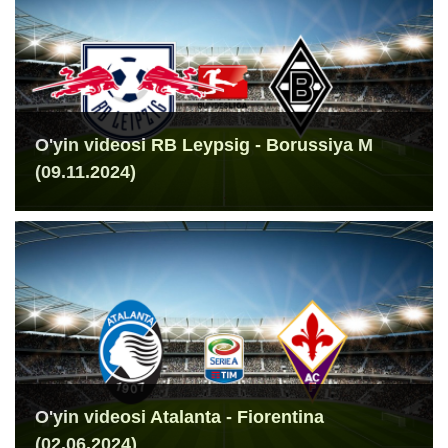
O'yin videosi RB Leypsig - Borussiya M
(09.11.2024)
O'yin videosi Atalanta - Fiorentina
(02.06.2024)