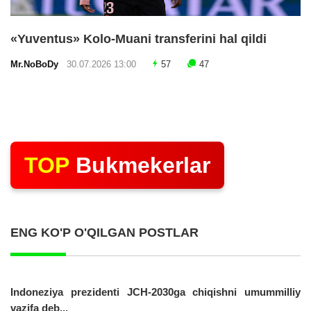
«Yuventus» Kolo-Muani transferini hal qildi
Mr.NoBoDy
30.07.2026 13:00
57
47
TOP
Bukmekerlar
ENG KO'P O'QILGAN POSTLAR
Indoneziya prezidenti JCH-2030ga chiqishni umummilliy
vazifa deb...