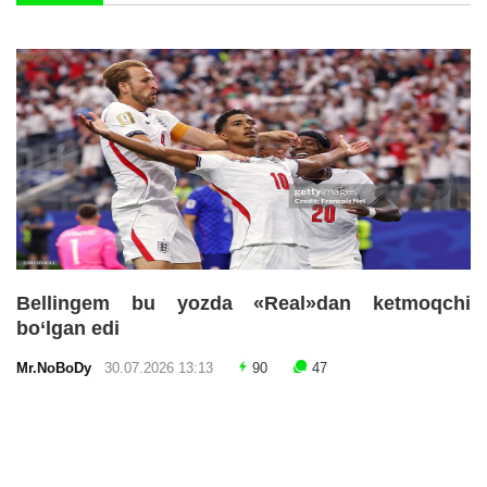
Bellingem bu yozda «Real»dan ketmoqchi
bo‘lgan edi
Mr.NoBoDy
30.07.2026 13:13
90
47