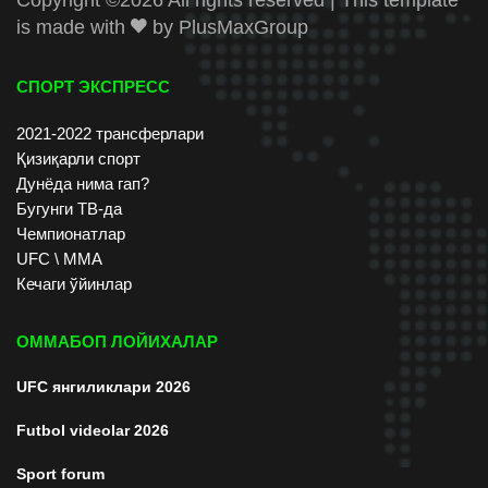
is made with
by
PlusMaxGroup
СПОРТ ЭКСПРЕСС
2021-2022 трансферлари
Қизиқарли спорт
Дунёда нима гап?
Бугунги ТВ-да
Чемпионатлар
UFC \ ММА
Кечаги ўйинлар
ОММАБОП ЛОЙИХАЛАР
UFC янгиликлари 2026
Futbol videolar 2026
Sport forum