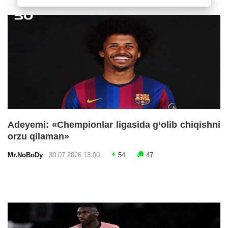
Adeyemi: «Chempionlar ligasida g‘olib chiqishni
orzu qilaman»
Mr.NoBoDy
30.07.2026 13:00
54
47