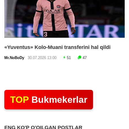
«Yuventus» Kolo-Muani transferini hal qildi
Mr.NoBoDy
30.07.2026 13:00
51
47
TOP
Bukmekerlar
ENG KO'P O'QILGAN POSTLAR