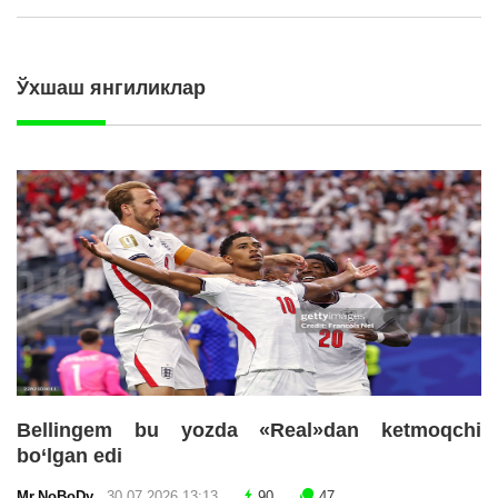
Ўхшаш янгиликлар
Bellingem bu yozda «Real»dan ketmoqchi
bo‘lgan edi
Mr.NoBoDy
30.07.2026 13:13
90
47