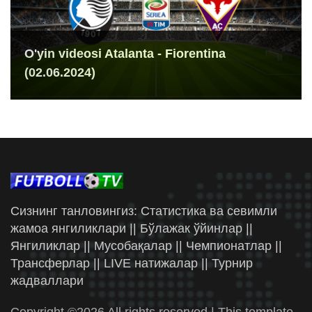
O'yin videosi Atalanta - Fiorentina
(02.06.2024)
Сизнинг танловингиз: Статистика ва севимли
жамоа янгиликлари || Бўлажак ўйинлар ||
Янгиликлар || Мусобақалар || Чемпионатлар ||
Трансферлар || LIVE натижалар || Турнир
жадваллари
Copyright ©
2026 All rights reserved | This template