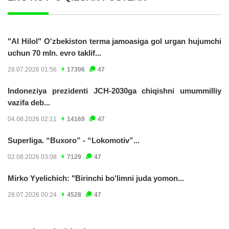
"Al Hilol" O'zbekiston terma jamoasiga gol urgan hujumchi
uchun 70 mln. evro taklif...
28.07.2026 01:56
17306
47
Indoneziya prezidenti JCH-2030ga chiqishni umummilliy
vazifa deb...
04.08.2026 02:11
14169
47
Superliga. “Buxoro” - “Lokomotiv”...
02.08.2026 03:08
7129
47
Mirko Yyelichich: "Birinchi bo'limni juda yomon...
28.07.2026 00:24
4528
47