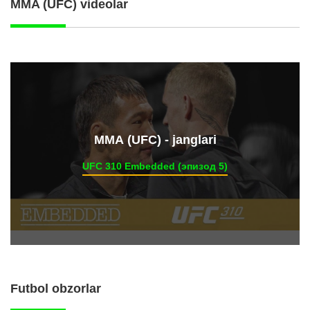
MMA (UFC) videolar
ММА (UFC) - janglari
UFC 310 Embedded (эпизод 5)
Futbol obzorlar