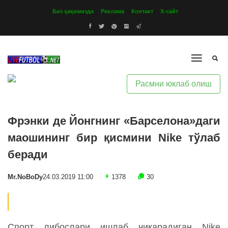
Биз ҳақимизда
Реклама
Контакт
Х-сайт
Расмни юклаб олиш
Фрэнки де Йонгнинг «Барселона»даги
маошининг бир қисмини Nike тўлаб
беради
Mr.NoBoDy
24.03.2019 11:00
1378
30
Спорт либослари ишлаб чиқарадиган Nike