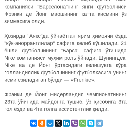
компанияси "Барселона"нинг янги футболчиси
Фрэнки де Йонг маошининг катта қисмини ўз
зиммасига олди.
Ҳозирда "Аякс"да ўйнаётган ярим ҳимоячи ёзда
"кўк-анорранглилар" сафига келиб қўшилади. 21
ёшли футболчининг "Барса" сафига ўтишида
Nike компанияси муҳим роль ўйнади. Шунингдек,
Nike ва де Йонг ўртасидаги келишувга кўра
голландиялик футболчининг футболкасига унинг
исми ёзиладиган бўлди — «Frenkie».
Фрэнки де Йонг Нидерландия чемпионатининг
23та ўйинида майдонга тушиб, ўз ҳисобига 3та
гол ёзди ва 4та голга ассистентлик қилди.