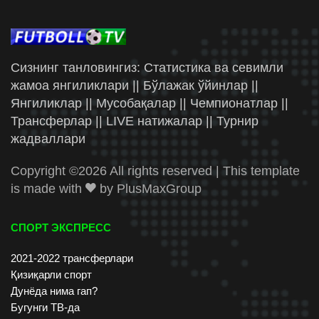
Сизнинг танловингиз: Статистика ва севимли
жамоа янгиликлари || Бўлажак ўйинлар ||
Янгиликлар || Мусобақалар || Чемпионатлар ||
Трансферлар || LIVE натижалар || Турнир
жадваллари
Copyright ©
2026 All rights reserved | This template
is made with
by
PlusMaxGroup
СПОРТ ЭКСПРЕСС
2021-2022 трансферлари
Қизиқарли спорт
Дунёда нима гап?
Бугунги ТВ-да