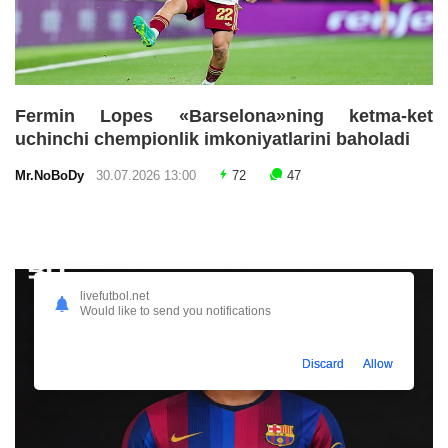
Fermin Lopes «Barselona»ning ketma-ket
uchinchi chempionlik imkoniyatlarini baholadi
Mr.NoBoDy
30.07.2026 13:00
72
47
livefutbol.net
Would like to send you notifications
Discard
Allow