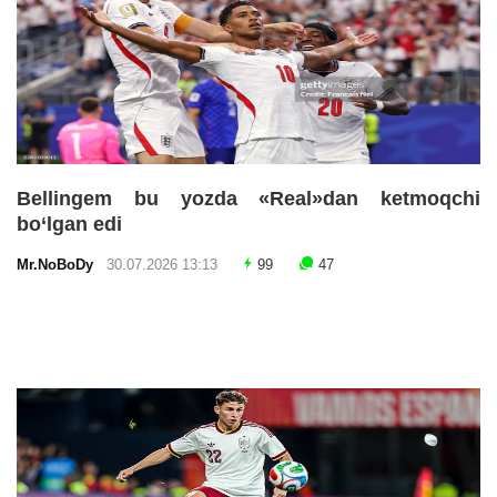
Bellingem bu yozda «Real»dan ketmoqchi
bo‘lgan edi
Mr.NoBoDy
30.07.2026 13:13
99
47