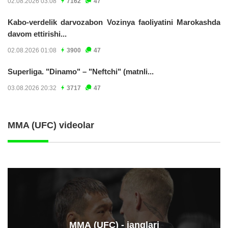
02.08.2026 03:08
7162
47
Kabo-verdelik darvozabon Vozinya faoliyatini Marokashda
davom ettirishi...
02.08.2026 01:08
3900
47
Superliga. "Dinamo" – "Neftchi" (matnli...
03.08.2026 20:32
3717
47
MMA (UFC) videolar
ММА (UFC) - janglari