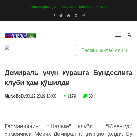
Биз ҳақимизда
Реклама
Контакт
Х-сайт
Расмни юклаб олиш
Демираль учун курашга Бундеслига
клуби ҳам қўшилди
Mr.NoBoDy
30.12.2019 16:00
1179
30
Германиянинг “Шальке” клуби “Ювентус”
ҳимоячиси Мерих Демиралга қизиқиб қолди. Бу