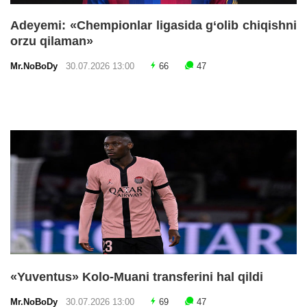
Adeyemi: «Chempionlar ligasida g‘olib chiqishni
orzu qilaman»
Mr.NoBoDy
30.07.2026 13:00
66
47
«Yuventus» Kolo-Muani transferini hal qildi
Mr.NoBoDy
30.07.2026 13:00
69
47