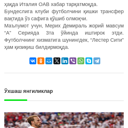
ҳақда Италия ОАВ хабар тарқатмоқда.
Бундеслига клуби футболчини қишки трансфер
вақтида ўз сафига қўшиб олмоқчи.
Маълумот учун, Мерих Демираль жорий мавсум
“А” Серияда 3та ўйинда иштирок этди.
Футболчнинг хизматига шунингдек, “Лестер Сити”
ҳам қизиқиш билдирмоқда.
Ўхшаш янгиликлар