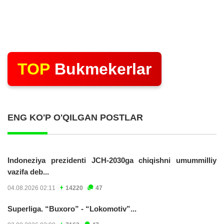
TOP
Bukmekerlar
ENG KO'P O'QILGAN POSTLAR
Indoneziya prezidenti JCH-2030ga chiqishni umummilliy
vazifa deb...
04.08.2026 02:11
14220
47
Superliga. “Buxoro” - “Lokomotiv”...