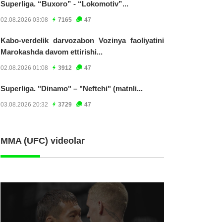
Superliga. “Buxoro” - “Lokomotiv”...
02.08.2026 03:08
7165
47
Kabo-verdelik darvozabon Vozinya faoliyatini
Marokashda davom ettirishi...
02.08.2026 01:08
3912
47
Superliga. "Dinamo" – "Neftchi" (matnli...
03.08.2026 20:32
3729
47
MMA (UFC) videolar