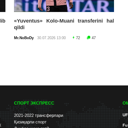
lib
«Yuventus» Kolo-Muani transferini hal
qildi
Mr.NoBoDy
30.07.2026 13:00
72
47
СПОРТ ЭКСПРЕСС
О
UF
2021-2022 трансферлари
Қизиқарли спорт
к
Fu