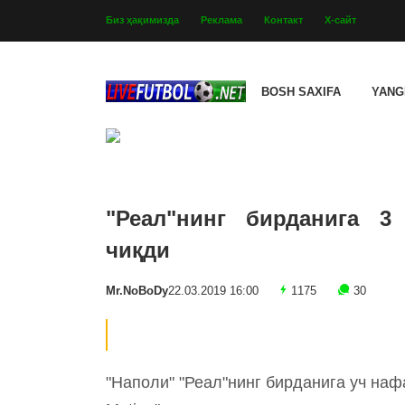
Биз ҳақимизда
Реклама
Контакт
Х-сайт
BOSH SAXIFA
YANG
"Реал"нинг бирданига 3
чиқди
Mr.NoBoDy
22.03.2019 16:00
1175
30
"Наполи" "Реал"нинг бирданига уч наф