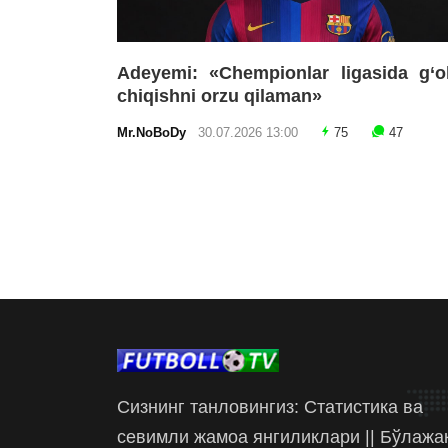
Adeyemi: «Chempionlar ligasida g‘o
chiqishni orzu qilaman»
Mr.NoBoDy
30.07.2026 13:00
75
47
Сизнинг танловингиз: Статистика ва
севимли жамоа янгиликлари || Бўлажа