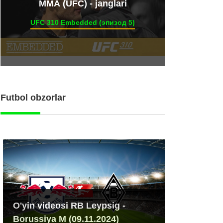
ММА (UFC) - janglari
UFC 310 Embedded (эпизод 5)
Futbol obzorlar
O'yin videosi RB Leypsig -
Borussiya M (09.11.2024)