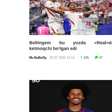
Bellingem bu yozda «Real»d
ketmoqchi bo‘lgan edi
Mr.NoBoDy
30.07.2026 13:13
105
47