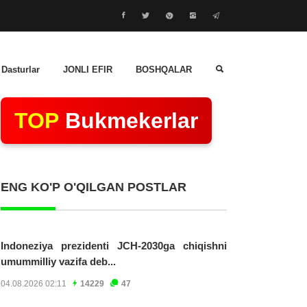
 Dasturlar
JONLI EFIR
BOSHQALAR
TOP
Bukmekerlar
ENG KO'P O'QILGAN POSTLAR
Indoneziya prezidenti JCH-2030ga chiqishni
umummilliy vazifa deb...
04.08.2026 02:11
14229
47