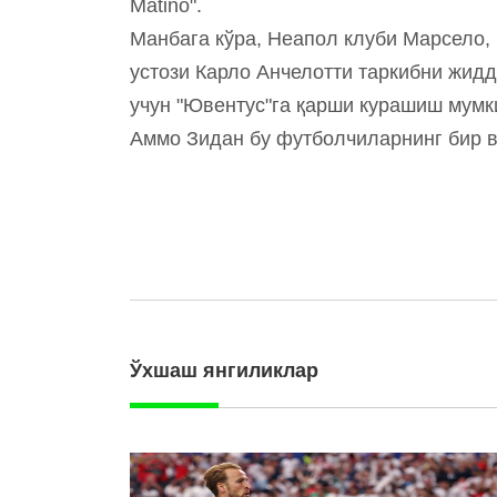
Matino".
Манбага кўра, Неапол клуби Марсело, 
устози Карло Анчелотти таркибни жид
учун "Ювентус"га қарши курашиш мумк
Аммо Зидан бу футболчиларнинг бир в
Ўхшаш янгиликлар