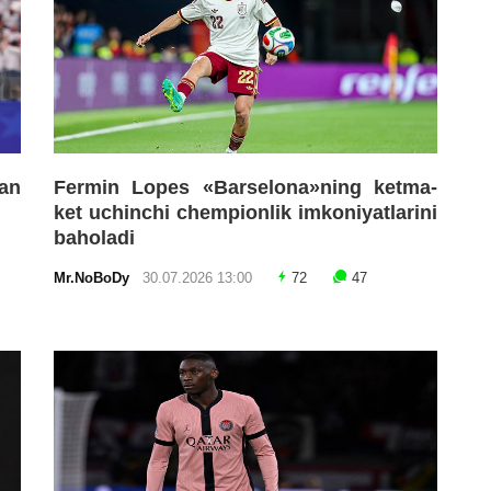
an
Fermin Lopes «Barselona»ning ketma-
ket uchinchi chempionlik imkoniyatlarini
baholadi
Mr.NoBoDy
30.07.2026 13:00
72
47