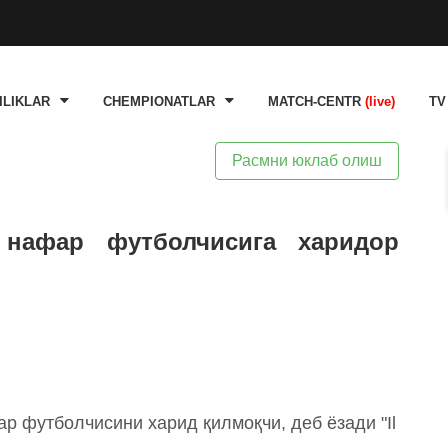
ILIKLAR
CHEMPIONATLAR
MATCH-CENTR
(live)
TV
Расмни юклаб олиш
 нафар футболчисига харидор
ар футболчисини харид қилмоқчи, деб ёзади "Il