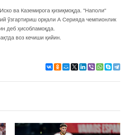
Иско ва Каземирога қизиқмоқда. "Наполи"
дий ўзгартириш орқали А Серияда чемпионлик
ин деб ҳисобламоқда.
ақтда воз кечиши қийин.