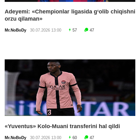
Adeyemi: «Chempionlar ligasida g‘olib chiqishni
orzu qilaman»
Mr.NoBoDy
30.07.2026 13:00
57
47
«Yuventus» Kolo-Muani transferini hal qildi
Mr.NoBoDy
30.07.2026 13:00
60
47