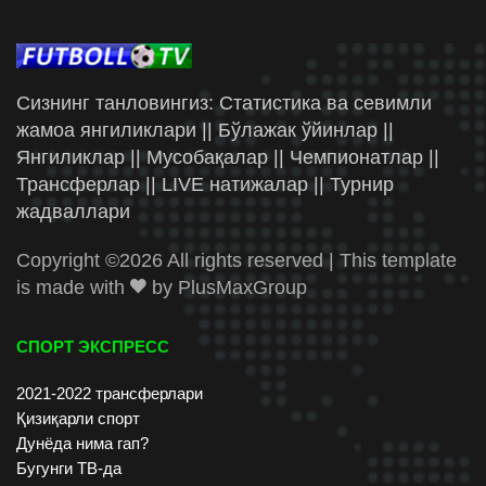
Сизнинг танловингиз: Статистика ва севимли
жамоа янгиликлари || Бўлажак ўйинлар ||
Янгиликлар || Мусобақалар || Чемпионатлар ||
Трансферлар || LIVE натижалар || Турнир
жадваллари
Copyright ©
2026 All rights reserved | This template
is made with
by
PlusMaxGroup
СПОРТ ЭКСПРЕСС
2021-2022 трансферлари
Қизиқарли спорт
Дунёда нима гап?
Бугунги ТВ-да