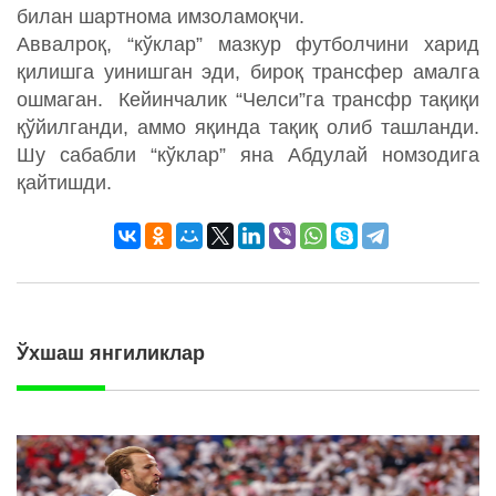
билан шартнома имзоламоқчи.
Аввалроқ, “кўклар” мазкур футболчини харид
қилишга уинишган эди, бироқ трансфер амалга
ошмаган. Кейинчалик “Челси”га трансфр тақиқи
қўйилганди, аммо яқинда тақиқ олиб ташланди.
Шу сабабли “кўклар” яна Абдулай номзодига
қайтишди.
Ўхшаш янгиликлар