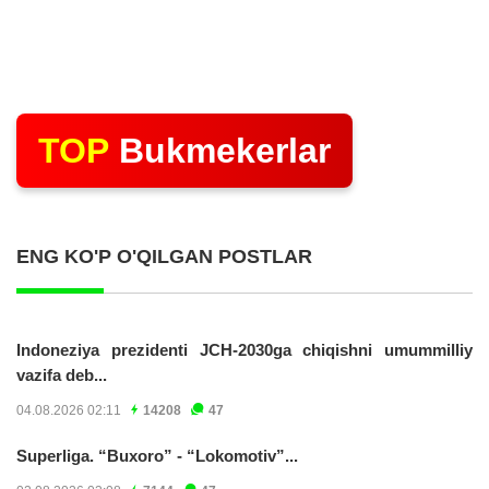
TOP
Bukmekerlar
ENG KO'P O'QILGAN POSTLAR
Indoneziya prezidenti JCH-2030ga chiqishni umummilliy
vazifa deb...
04.08.2026 02:11
14208
47
Superliga. “Buxoro” - “Lokomotiv”...