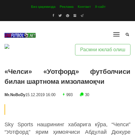
Биз ҳақимизда
Реклама
Контакт
Х-сайт
Расмни юклаб олиш
«Челси» «Уотфорд» футболчиси
билан шартнома имзоламоқчи
Mr.NoBoDy
15.12.2019 16:00
993
30
Sky Sports нашрининг хабарига кўра, “Челси”
“Уотфорд” ярим ҳимоячиси Абдулай Дюкуре