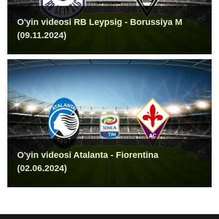
O'yin videosi RB Leypsig - Borussiya M
(09.11.2024)
O'yin videosi Atalanta - Fiorentina
(02.06.2024)