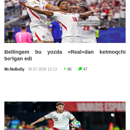
Bellingem bu yozda «Real»dan ketmoqchi
bo‘lgan edi
Mr.NoBoDy
30.07.2026 13:13
90
47