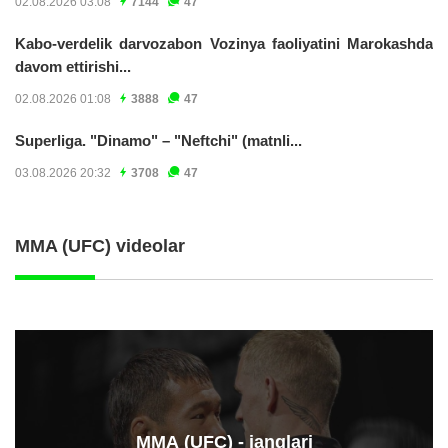
02.08.2026 03:08
7144
47
Kabo-verdelik darvozabon Vozinya faoliyatini Marokashda
davom ettirishi...
02.08.2026 01:08
3888
47
Superliga. "Dinamo" – "Neftchi" (matnli...
03.08.2026 20:32
3708
47
MMA (UFC) videolar
ММА (UFC) - janglari