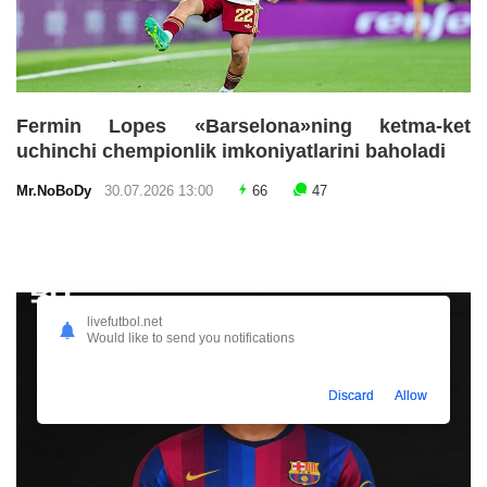
Fermin Lopes «Barselona»ning ketma-ket
uchinchi chempionlik imkoniyatlarini baholadi
Mr.NoBoDy
30.07.2026 13:00
66
47
livefutbol.net
Would like to send you notifications
Discard
Allow