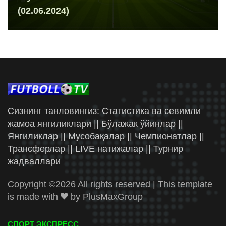
(02.06.2024)
Сизнинг танловингиз: Статистика ва севимли
жамоа янгиликлари || Бўлажак ўйинлар ||
Янгиликлар || Мусобақалар || Чемпионатлар ||
Трансферлар || LIVE натижалар || Турнир
жадваллари
Copyright ©
2026 All rights reserved | This template
is made with
by
PlusMaxGroup
СПОРТ ЭКСПРЕСС