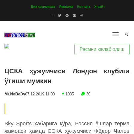
Биз ҳақимизда
Реклама
Контакт
Х-сайт
Расмни юклаб олиш
ЦСКА ҳужумчиси Лондон клубига
ўтиши мумкин
Mr.NoBoDy
07.12.2019 11:00
1035
30
Sky Sports хабарига кўра, Россия ёшлар терма
жамоаси ҳамда ССКА ҳужумчиси Фёдор Чалов