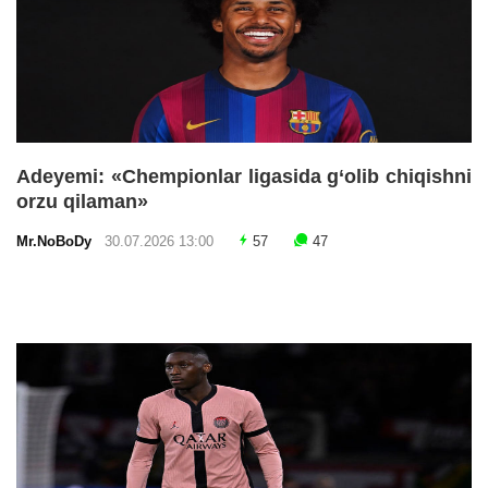
Adeyemi: «Chempionlar ligasida g‘olib chiqishni
orzu qilaman»
Mr.NoBoDy
30.07.2026 13:00
57
47