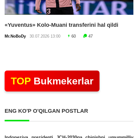
«Yuventus» Kolo-Muani transferini hal qildi
Mr.NoBoDy
30.07.2026 13:00
60
47
TOP
Bukmekerlar
ENG KO'P O'QILGAN POSTLAR
Indoneziya prezidenti JCH-2030ga chiqishni umummilliy