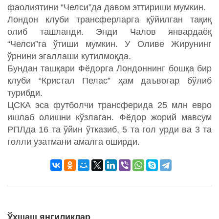
фаолиятини “Челси”да давом эттириши мумкин.
Лондон клуби трансферларга қўйилган тақиқ
олиб ташланди. Энди Чалов январдаёқ
“Челси”га ўтиши мумкин. У Оливе Жирунинг
ўрнини эгаллаши кутилмоқда.
Бундан ташқари Фёдорга Лондоннинг бошқа бир
клуби “Кристал Пелас” ҳам даъвогар бўлиб
турибди.
ЦСКА эса футболчи трансферида 25 млн евро
ишлаб олишни кўзлаган. Фёдор жорий мавсум
РПЛда 16 та ўйин ўтказиб, 5 та гол урди ва 3 та
голли узатмани амалга оширди.
Ўхшаш янгиликлар