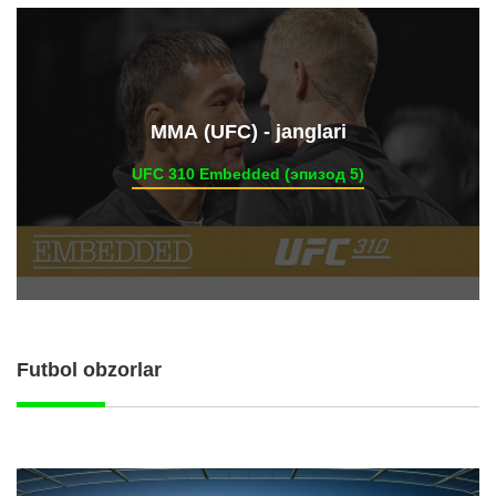
ММА (UFC) - janglari
UFC 310 Embedded (эпизод 5)
Futbol obzorlar