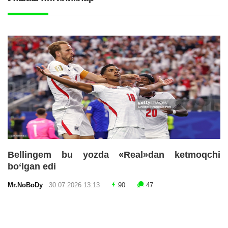
Bellingem bu yozda «Real»dan ketmoqchi
bo‘lgan edi
Mr.NoBoDy
30.07.2026 13:13
90
47