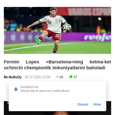
Fermin Lopes «Barselona»ning ketma-ket
uchinchi chempionlik imkoniyatlarini baholadi
Mr.NoBoDy
30.07.2026 13:00
66
47
livefutbol.net
Would like to send you notifications
Discard
Allow