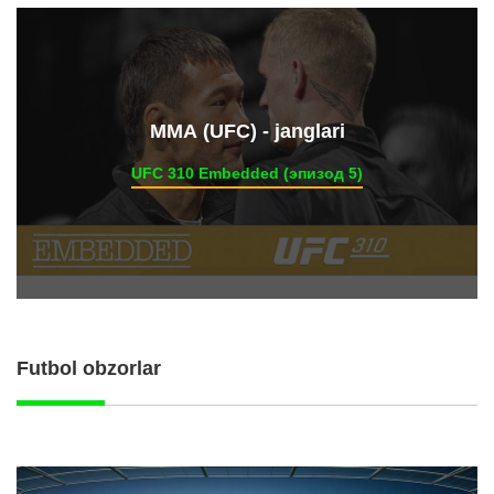
ММА (UFC) - janglari
UFC 310 Embedded (эпизод 5)
Futbol obzorlar