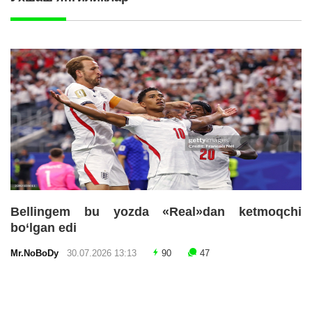
Bellingem bu yozda «Real»dan ketmoqchi
bo‘lgan edi
Mr.NoBoDy
30.07.2026 13:13
90
47