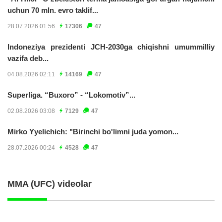
uchun 70 mln. evro taklif...
28.07.2026 01:56
17306
47
Indoneziya prezidenti JCH-2030ga chiqishni umummilliy
vazifa deb...
04.08.2026 02:11
14169
47
Superliga. “Buxoro” - “Lokomotiv”...
02.08.2026 03:08
7129
47
Mirko Yyelichich: "Birinchi bo'limni juda yomon...
28.07.2026 00:24
4528
47
MMA (UFC) videolar