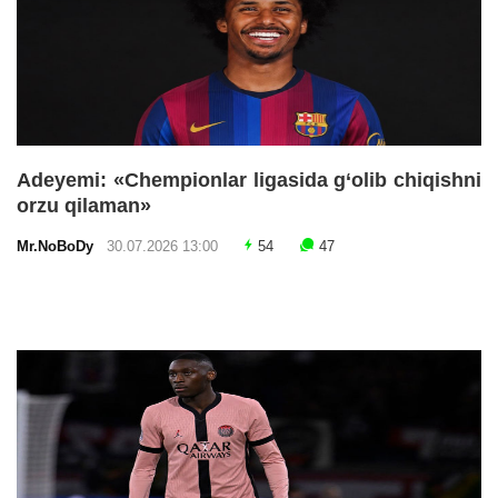
Adeyemi: «Chempionlar ligasida g‘olib chiqishni
orzu qilaman»
Mr.NoBoDy
30.07.2026 13:00
54
47