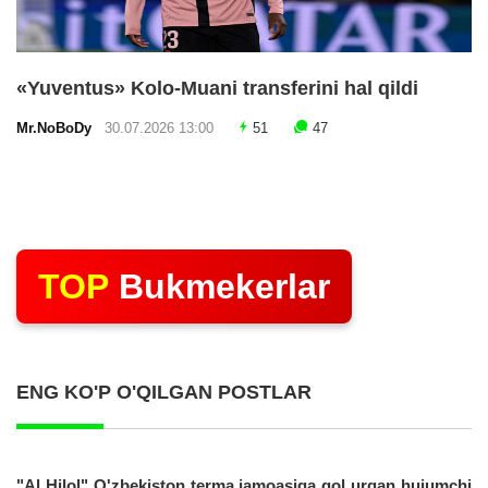
«Yuventus» Kolo-Muani transferini hal qildi
Mr.NoBoDy
30.07.2026 13:00
51
47
TOP
Bukmekerlar
ENG KO'P O'QILGAN POSTLAR
"Al Hilol" O'zbekiston terma jamoasiga gol urgan hujumchi