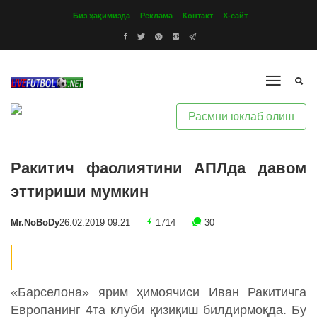
Биз ҳақимизда
Реклама
Контакт
Х-сайт
Расмни юклаб олиш
Ракитич фаолиятини АПЛда давом
эттириши мумкин
Mr.NoBoDy
26.02.2019 09:21
1714
30
«Барселона» ярим ҳимоячиси Иван Ракитичга
Европанинг 4та клуби қизиқиш билдирмоқда. Бу