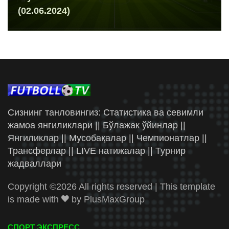
(02.06.2024)
Сизнинг танловингиз: Статистика ва севимли
жамоа янгиликлари || Бўлажак ўйинлар ||
Янгиликлар || Мусобақалар || Чемпионатлар ||
Трансферлар || LIVE натижалар || Турнир
жадваллари
Copyright ©
2026 All rights reserved | This template
is made with
by
PlusMaxGroup
СПОРТ ЭКСПРЕСС