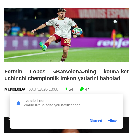
Fermin Lopes «Barselona»ning ketma-ket
uchinchi chempionlik imkoniyatlarini baholadi
Mr.NoBoDy
30.07.2026 13:00
54
47
livefutbol.net
Would like to send you notifications
Discard
Allow