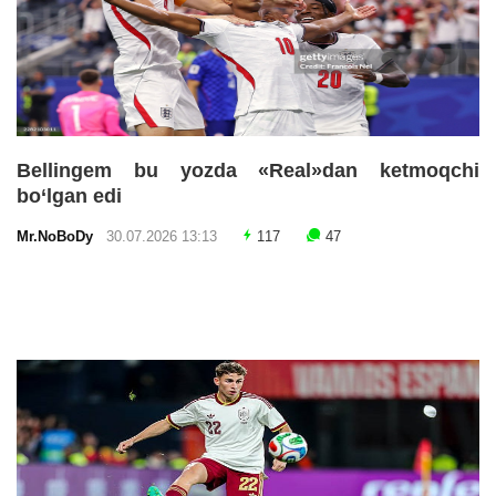
Bellingem bu yozda «Real»dan ketmoqchi
bo‘lgan edi
Mr.NoBoDy
30.07.2026 13:13
117
47