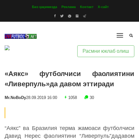
Биз ҳақимизда
Реклама
Контакт
Х-сайт
Расмни юклаб олиш
«Аякс» футболчиси фаолиятини
«Ливерпуль»да давом эттиради
Mr.NoBoDy
28.09.2019 16:00
1058
30
“Аякс” ва Бразилия терма жамоаси футболчиси
Давид Нерес фаолиятини “Ливерпуль”дадавом