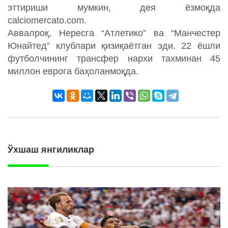
эттириши мумкин, дея ёзмоқда
сalciomercato.com.
Аввалроқ, Нересга “Атлетико” ва “Манчестер
Юнайтед” клублари қизиқаётган эди. 22 ёшли
футболчининг трансфер нархи тахминан 45
миллон еврога баҳоланмоқда.
Ўхшаш янгиликлар