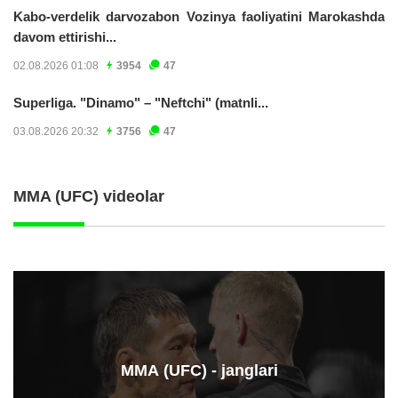
Kabo-verdelik darvozabon Vozinya faoliyatini Marokashda
davom ettirishi...
02.08.2026 01:08
3954
47
Superliga. "Dinamo" – "Neftchi" (matnli...
03.08.2026 20:32
3756
47
MMA (UFC) videolar
ММА (UFC) - janglari