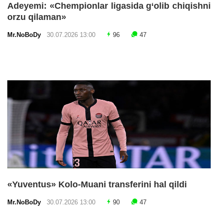
Adeyemi: «Chempionlar ligasida g‘olib chiqishni
orzu qilaman»
Mr.NoBoDy
30.07.2026 13:00
96
47
«Yuventus» Kolo-Muani transferini hal qildi
Mr.NoBoDy
30.07.2026 13:00
90
47