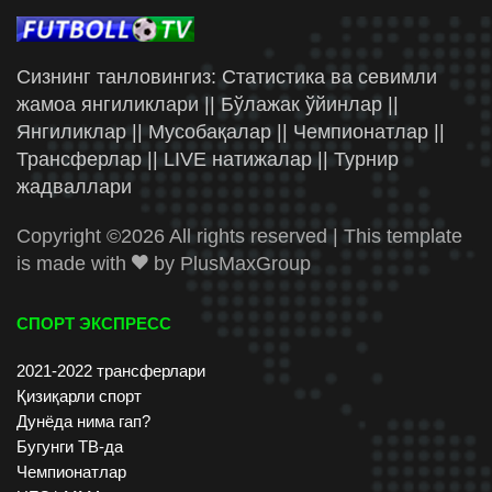
Сизнинг танловингиз: Статистика ва севимли
жамоа янгиликлари || Бўлажак ўйинлар ||
Янгиликлар || Мусобақалар || Чемпионатлар ||
Трансферлар || LIVE натижалар || Турнир
жадваллари
Copyright ©
2026 All rights reserved | This template
is made with
by
PlusMaxGroup
СПОРТ ЭКСПРЕСС
2021-2022 трансферлари
Қизиқарли спорт
Дунёда нима гап?
Бугунги ТВ-да
Чемпионатлар