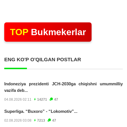
TOP
Bukmekerlar
ENG KO'P O'QILGAN POSTLAR
Indoneziya prezidenti JCH-2030ga chiqishni umummilliy
vazifa deb...
04.08.2026 02:11
14271
47
Superliga. “Buxoro” - “Lokomotiv”...
02.08.2026 03:08
7213
47