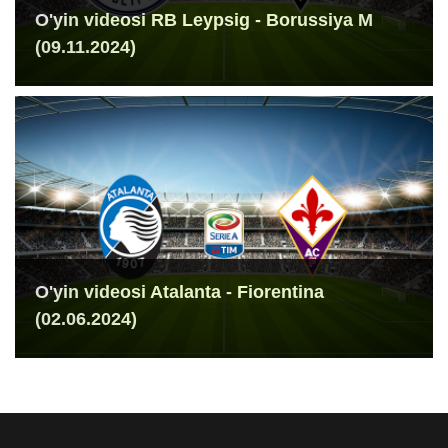
O'yin videosi RB Leypsig - Borussiya M
(09.11.2024)
O'yin videosi Atalanta - Fiorentina
(02.06.2024)