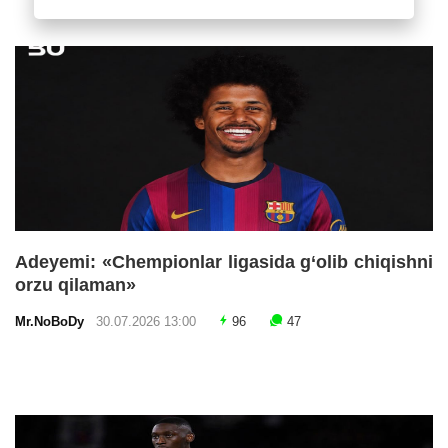
Adeyemi: «Chempionlar ligasida g‘olib chiqishni
orzu qilaman»
Mr.NoBoDy
30.07.2026 13:00
96
47