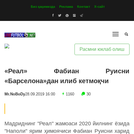
Биз ҳақимизда
Реклама
Контакт
Х-сайт
Расмни юклаб олиш
«Реал» Фабиан Руисни
«Барселона»дан илиб кетмоқчи
Mr.NoBoDy
28.09.2019 16:00
1160
30
Мадриднинг "Реал" жамоаси 2020 йилнинг ёзида
"Наполи" ярим ҳимоячиси Фабиан Руисни харид