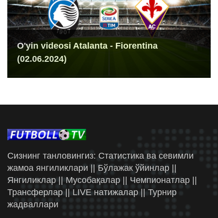
O'yin videosi Atalanta - Fiorentina
(02.06.2024)
Сизнинг танловингиз: Статистика ва севимли
жамоа янгиликлари || Бўлажак ўйинлар ||
Янгиликлар || Мусобақалар || Чемпионатлар ||
Трансферлар || LIVE натижалар || Турнир
жадваллари