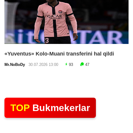
«Yuventus» Kolo-Muani transferini hal qildi
Mr.NoBoDy
30.07.2026 13:00
93
47
TOP
Bukmekerlar