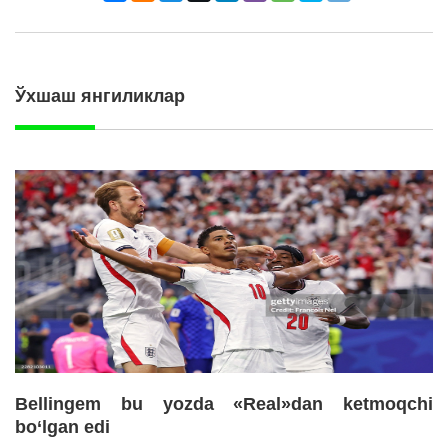
Ўхшаш янгиликлар
Bellingem bu yozda «Real»dan ketmoqchi
bo‘lgan edi