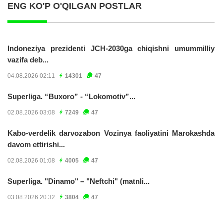
ENG KO'P O'QILGAN POSTLAR
Indoneziya prezidenti JCH-2030ga chiqishni umummilliy
vazifa deb...
04.08.2026 02:11
14301
47
Superliga. “Buxoro” - “Lokomotiv”...
02.08.2026 03:08
7249
47
Kabo-verdelik darvozabon Vozinya faoliyatini Marokashda
davom ettirishi...
02.08.2026 01:08
4005
47
Superliga. "Dinamo" – "Neftchi" (matnli...
03.08.2026 20:32
3804
47