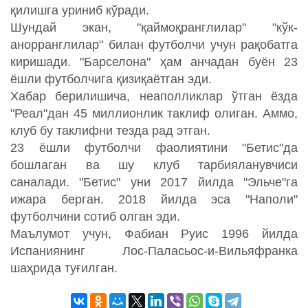
қилишга уриниб кўради.
Шундай экан, "қаймоқранглилар" "кўк-
анорранглилар" билан футболчи учун рақобатга
киришади. "Барселона" ҳам анчадан буён 23
ёшли футболчига қизиқаётган эди.
Хабар берилишича, неаполликлар ўтган ёзда
"Реал"дан 45 миллионлик таклиф олиган. Аммо,
клуб бу таклифни тезда рад этган.
23 ёшли футболчи фаолиятини "Бетис"да
бошлаган ва шу клуб тарбияланувчиси
саналади. "Бетис" уни 2017 йилда "Эльче"га
ижара берган. 2018 йилда эса "Наполи"
футболчини сотиб олган эди.
Маълумот учун, Фабиан Руис 1996 йилда
Испаниянинг Лос-Паласьос-и-Вильяфранка
шаҳрида туғилган.