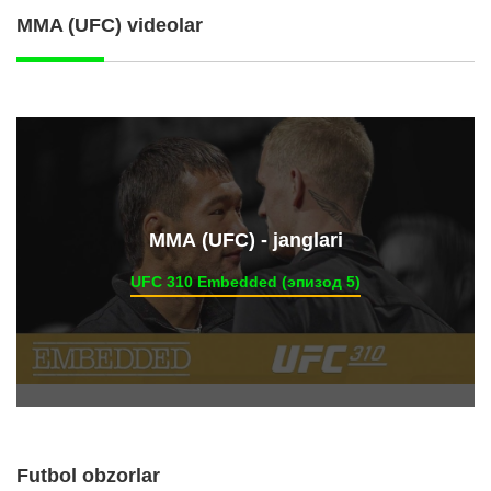
MMA (UFC) videolar
ММА (UFC) - janglari
UFC 310 Embedded (эпизод 5)
Futbol obzorlar