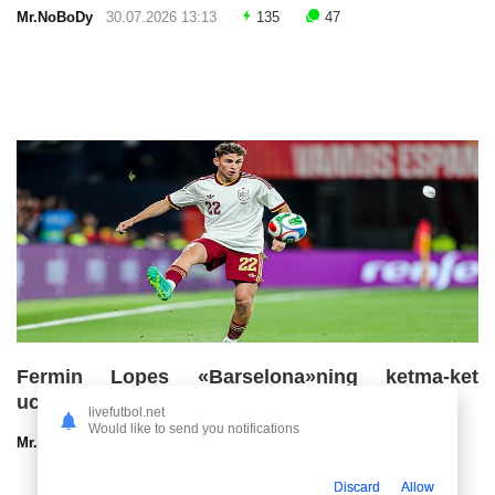
Mr.NoBoDy
30.07.2026 13:13
135
47
Fermin Lopes «Barselona»ning ketma-ket
uchinchi chempionlik imkoniyatlarini baholadi
livefutbol.net
Would like to send you notifications
Mr.NoBoDy
30.07.2026 13:00
102
47
Discard
Allow