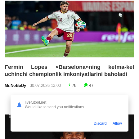
Fermin Lopes «Barselona»ning ketma-ket
uchinchi chempionlik imkoniyatlarini baholadi
Mr.NoBoDy
30.07.2026 13:00
78
47
livefutbol.net
Would like to send you notifications
Discard
Allow