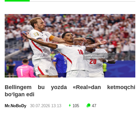
Bellingem bu yozda «Real»dan ketmoqchi
bo‘lgan edi
Mr.NoBoDy
30.07.2026 13:13
105
47