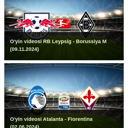
O'yin videosi RB Leypsig - Borussiya M
(09.11.2024)
O'yin videosi Atalanta - Fiorentina
(02.06.2024)