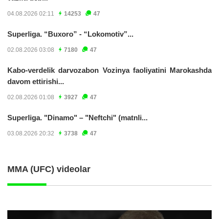
04.08.2026 02:11
14253
47
Superliga. “Buxoro” - “Lokomotiv”...
02.08.2026 03:08
7180
47
Kabo-verdelik darvozabon Vozinya faoliyatini Marokashda
davom ettirishi...
02.08.2026 01:08
3927
47
Superliga. "Dinamo" – "Neftchi" (matnli...
03.08.2026 20:32
3738
47
MMA (UFC) videolar