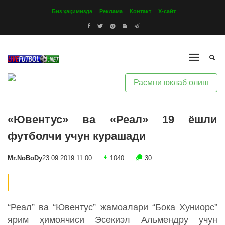
Биз ҳақимизда
Реклама
Контакт
Х-сайт
Расмни юклаб олиш
«Ювентус» ва «Реал» 19 ёшли
футболчи учун курашади
Mr.NoBoDy
23.09.2019 11:00
1040
30
“Реал” ва “Ювентус” жамоалари “Бока Хуниорс”
ярим ҳимоячиси Эсекиэл Альмендру учун