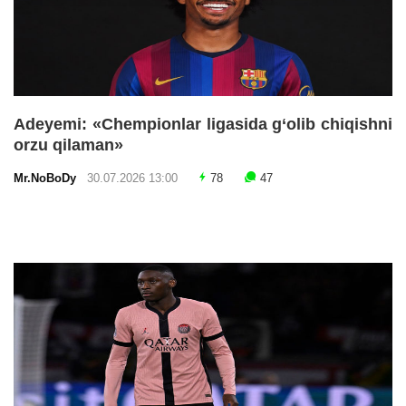
Adeyemi: «Chempionlar ligasida g‘olib chiqishni
orzu qilaman»
Mr.NoBoDy
30.07.2026 13:00
78
47