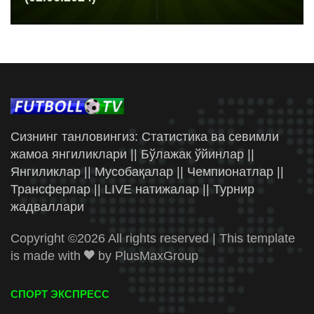
Сизнинг танловингиз: Статистика ва севимли
жамоа янгиликлари || Бўлажак ўйинлар ||
Янгиликлар || Мусобақалар || Чемпионатлар ||
Трансферлар || LIVE натижалар || Турнир
жадваллари
Copyright ©
2026 All rights reserved | This template
is made with
by
PlusMaxGroup
СПОРТ ЭКСПРЕСС