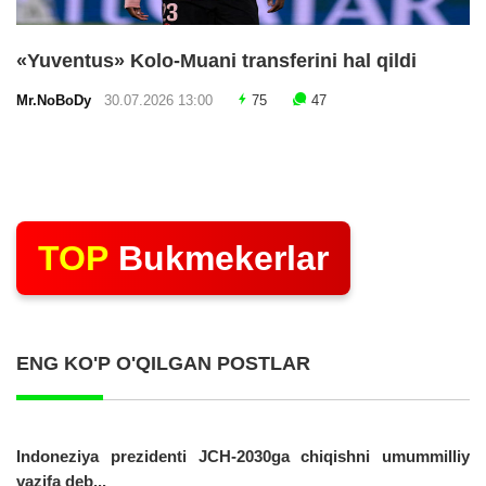
«Yuventus» Kolo-Muani transferini hal qildi
Mr.NoBoDy
30.07.2026 13:00
75
47
TOP
Bukmekerlar
ENG KO'P O'QILGAN POSTLAR
Indoneziya prezidenti JCH-2030ga chiqishni umummilliy
vazifa deb...