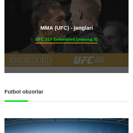
ММА (UFC) - janglari
UFC 310 Embedded (эпизод 5)
Futbol obzorlar