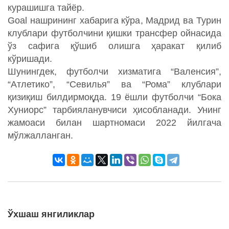
курашишга тайёр.
Goal нашрининг хабарига кўра, Мадрид ва Турин
клублари футболчини қишки трансфер ойнасида
ўз сафига қўшиб олишга ҳаракат қилиб
кўришади.
Шунингдек, футболчи хизматига “Валенсия”,
“Атлетико”, “Севилья” ва “Рома” клублари
қизиқиш билдирмоқда. 19 ёшли футболчи “Бока
Хуниорс” тарбияланувчиси ҳисобланади. Унинг
жамоаси билан шартномаси 2022 йилгача
мўлжалланган.
Ўхшаш янгиликлар