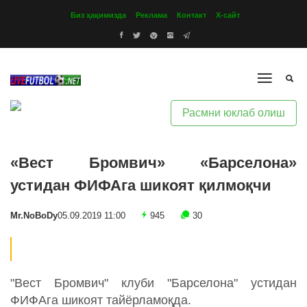
Биз ҳақимизда
Реклама
Контакт
Х-сайт
Расмни юклаб олиш
«Вест Бромвич» «Барселона»
устидан ФИФАга шикоят қилмоқчи
Mr.NoBoDy
05.09.2019 11:00
945
30
"Вест Бромвич" клуби "Барселона" устидан
ФИФАга шикоят тайёрламоқда.