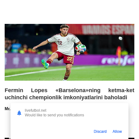
Fermin Lopes «Barselona»ning ketma-ket
uchinchi chempionlik imkoniyatlarini baholadi
Mr.NoBoDy
30.07.2026 13:00
72
47
livefutbol.net
Would like to send you notifications
Discard
Allow