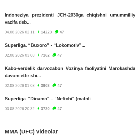
Indoneziya prezidenti JCH-2030ga chiqishni umummilliy
vazifa deb...
04.08.2026 02:11
14223
47
Superliga. “Buxoro” - “Lokomotiv”...
02.08.2026 03:08
7162
47
Kabo-verdelik darvozabon Vozinya faoliyatini Marokashda
davom ettirishi...
02.08.2026 01:08
3903
47
Superliga. "Dinamo" – "Neftchi" (matnli...
03.08.2026 20:32
3720
47
MMA (UFC) videolar