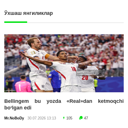
Ўхшаш янгиликлар
Bellingem bu yozda «Real»dan ketmoqchi
bo‘lgan edi
Mr.NoBoDy
30.07.2026 13:13
105
47