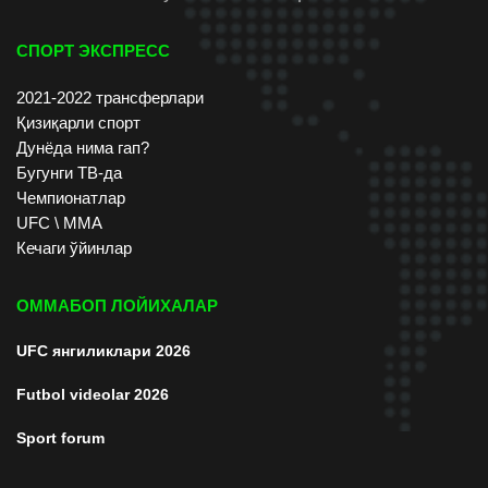
СПОРТ ЭКСПРЕСС
2021-2022 трансферлари
Қизиқарли спорт
Дунёда нима гап?
Бугунги ТВ-да
Чемпионатлар
UFC \ ММА
Кечаги ўйинлар
ОММАБОП ЛОЙИХАЛАР
UFC янгиликлари 2026
Futbol videolar 2026
Sport forum