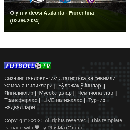
O'yin videosi Atalanta - Fiorentina
(02.06.2024)
Сизнинг танловингиз: Статистика ва севимли
жамоа янгиликлари || Бўлажак ўйинлар ||
Янгиликлар || Мусобақалар || Чемпионатлар ||
Трансферлар || LIVE натижалар || Турнир
жадваллари
Copyright ©
2026 All rights reserved | This template
is made with
by
PlusMaxGroup