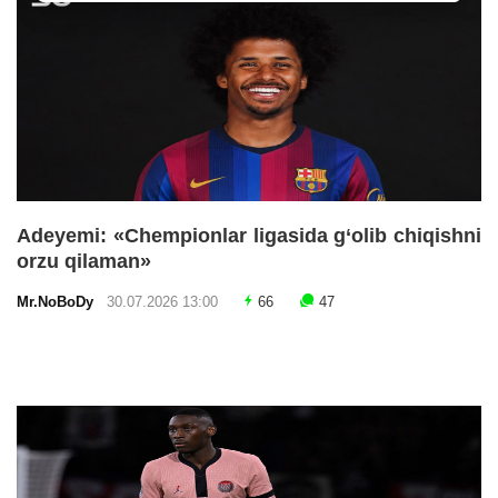
Adeyemi: «Chempionlar ligasida g‘olib chiqishni
orzu qilaman»
Mr.NoBoDy
30.07.2026 13:00
66
47