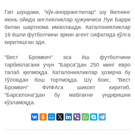
Гап шундаки, "кўк-анорранглилар" шу йилнинг
июнь ойида англияликлар ҳужумчиси Луи Барри
билан шартнома имзолашди. Каталонияликлар
16 ёшли футболчини эркин агент сифатида қўлга
киритишган эди.
"Вест Бромвич" эса ёш футболчини
тарбиялагани учун "Барса"дан 250 минг евро
талаб қилмоқда. Каталонияликлар ҳозирча бу
тўловдан бош тортмоқда. Шу боис, "Вест
Бромвич" ФИФАга шикоят киритиб,
"Барселона"дан бу маблағни ундиришни
кўзламоқда.