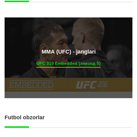
ММА (UFC) - janglari
UFC 310 Embedded (эпизод 5)
Futbol obzorlar