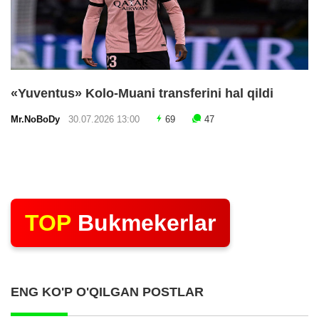
«Yuventus» Kolo-Muani transferini hal qildi
Mr.NoBoDy
30.07.2026 13:00
69
47
TOP
Bukmekerlar
ENG KO'P O'QILGAN POSTLAR