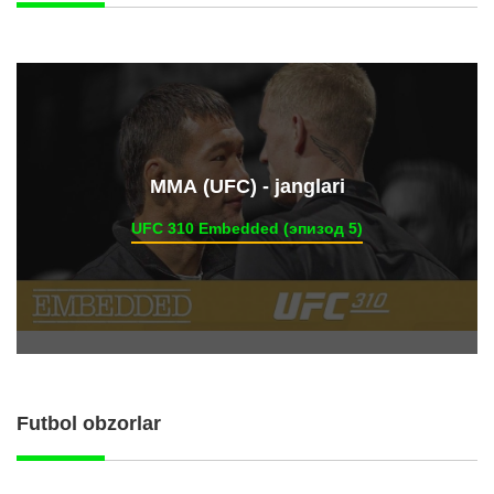
ММА (UFC) - janglari
UFC 310 Embedded (эпизод 5)
Futbol obzorlar