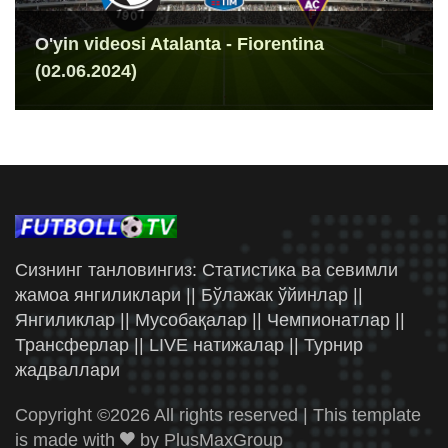
O'yin videosi Atalanta - Fiorentina
(02.06.2024)
Сизнинг танловингиз: Статистика ва севимли
жамоа янгиликлари || Бўлажак ўйинлар ||
Янгиликлар || Мусобақалар || Чемпионатлар ||
Трансферлар || LIVE натижалар || Турнир
жадваллари
Copyright ©
2026 All rights reserved | This template
is made with
by
PlusMaxGroup