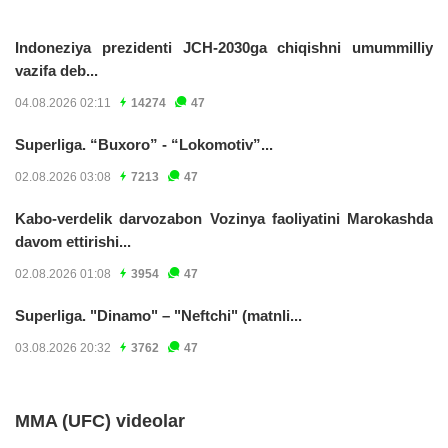
Indoneziya prezidenti JCH-2030ga chiqishni umummilliy
vazifa deb...
04.08.2026 02:11
14274
47
Superliga. “Buxoro” - “Lokomotiv”...
02.08.2026 03:08
7213
47
Kabo-verdelik darvozabon Vozinya faoliyatini Marokashda
davom ettirishi...
02.08.2026 01:08
3954
47
Superliga. "Dinamo" – "Neftchi" (matnli...
03.08.2026 20:32
3762
47
MMA (UFC) videolar