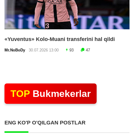
«Yuventus» Kolo-Muani transferini hal qildi
Mr.NoBoDy
30.07.2026 13:00
93
47
TOP
Bukmekerlar
ENG KO'P O'QILGAN POSTLAR