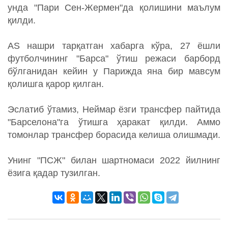
унда "Пари Сен-Жермен"да қолишини маълум
қилди.
AS нашри тарқатган хабарга кўра, 27 ёшли
футболчининг "Барса" ўтиш режаси барборд
бўлганидан кейин у Парижда яна бир мавсум
қолишга қарор қилган.
Эслатиб ўтамиз, Неймар ёзги трансфер пайтида
"Барселона"га ўтишга ҳаракат қилди. Аммо
томонлар трансфер борасида келиша олишмади.
Унинг "ПСЖ" билан шартномаси 2022 йилнинг
ёзига қадар тузилган.