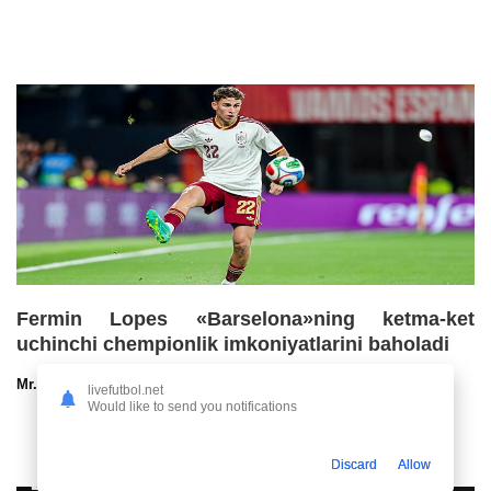
Fermin Lopes «Barselona»ning ketma-ket
uchinchi chempionlik imkoniyatlarini baholadi
Mr.NoBoDy
30.07.2026 13:00
93
47
livefutbol.net
Would like to send you notifications
Discard
Allow