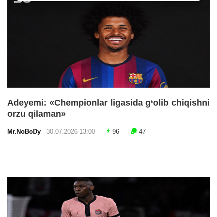
Adeyemi: «Chempionlar ligasida g‘olib chiqishni
orzu qilaman»
Mr.NoBoDy
30.07.2026 13:00
96
47