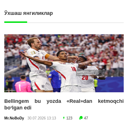
Ўхшаш янгиликлар
Bellingem bu yozda «Real»dan ketmoqchi
bo‘lgan edi
Mr.NoBoDy
30.07.2026 13:13
123
47