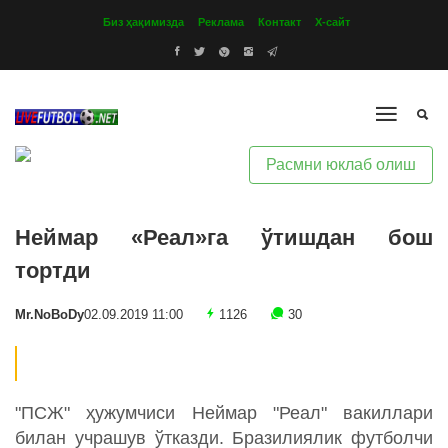
Биз ҳақимизда
Реклама
Контакт
Х-сайт
Расмни юклаб олиш
Неймар «Реал»га ўтишдан бош
тортди
Mr.NoBoDy
02.09.2019 11:00
1126
30
"ПСЖ" ҳужумчиси Неймар "Реал" вакиллари
билан учрашув ўтказди. Бразилиялик футболчи