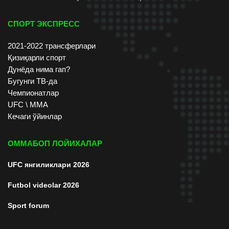
СПОРТ ЭКСПРЕСС
2021-2022 трансферлари
Қизиқарли спорт
Дунёда нима гап?
Бугунги ТВ-да
Чемпионатлар
UFC \ ММА
Кечаги ўйинлар
ОММАБОП ЛОЙИХАЛАР
UFC янгиликлари 2026
Futbol videolar 2026
Sport forum