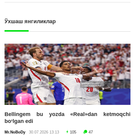
Ўхшаш янгиликлар
Bellingem bu yozda «Real»dan ketmoqchi
bo‘lgan edi
Mr.NoBoDy
30.07.2026 13:13
105
47