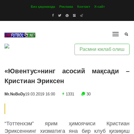
Биз ҳақимизда
Реклама
Контакт
Х-сайт
Расмни юклаб олиш
«Ювентус»нинг асосий мақсади –
Кристиан Эриксен
Mr.NoBoDy
19.03.2019 16:00
1331
30
“Тоттенхэм” ярим ҳимоячиси Кристиан
Эриксеннинг хизматига яна бир клуб қизиқиш