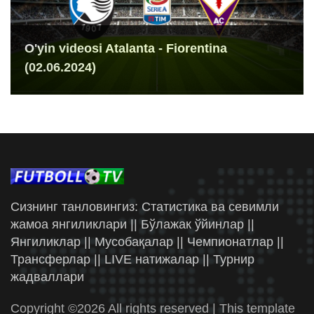
O'yin videosi Atalanta - Fiorentina
(02.06.2024)
Сизнинг танловингиз: Статистика ва севимли
жамоа янгиликлари || Бўлажак ўйинлар ||
Янгиликлар || Мусобақалар || Чемпионатлар ||
Трансферлар || LIVE натижалар || Турнир
жадваллари
Copyright ©
2026 All rights reserved | This template