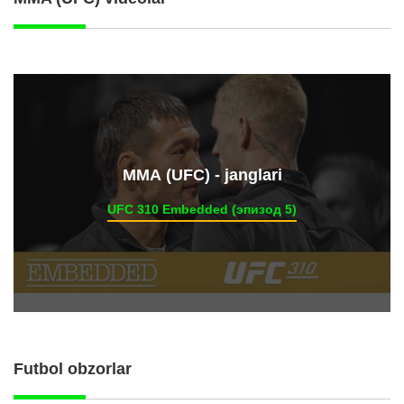
ММА (UFC) - janglari
UFC 310 Embedded (эпизод 5)
Futbol obzorlar