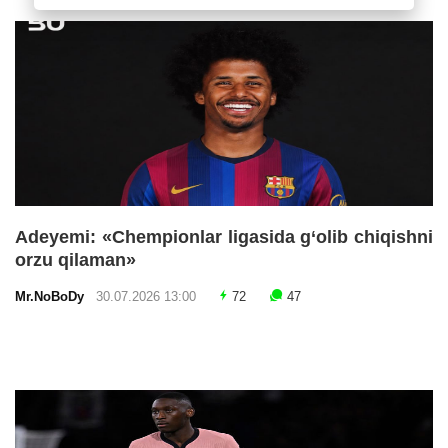
Adeyemi: «Chempionlar ligasida g‘olib chiqishni
orzu qilaman»
Mr.NoBoDy
30.07.2026 13:00
72
47