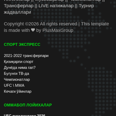
Трансферлар || LIVE натижалар || Турнир
жадваллари
Copyright ©
2026 All rights reserved | This template
is made with
by
PlusMaxGroup
СПОРТ ЭКСПРЕСС
2021-2022 трансферлари
Қизиқарли спорт
Дунёда нима гап?
Бугунги ТВ-да
Чемпионатлар
UFC \ ММА
Кечаги ўйинлар
ОММАБОП ЛОЙИХАЛАР
UFC янгиликлари 2026