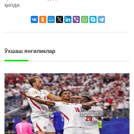
қилди.
Ўхшаш янгиликлар