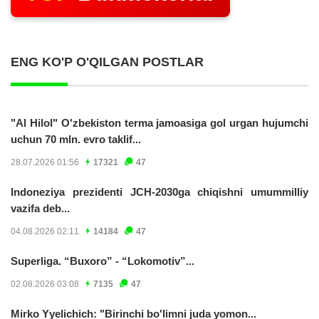
ENG KO'P O'QILGAN POSTLAR
"Al Hilol" O'zbekiston terma jamoasiga gol urgan hujumchi
uchun 70 mln. evro taklif...
28.07.2026 01:56
17321
47
Indoneziya prezidenti JCH-2030ga chiqishni umummilliy
vazifa deb...
04.08.2026 02:11
14184
47
Superliga. “Buxoro” - “Lokomotiv”...
02.08.2026 03:08
7135
47
Mirko Yyelichich: "Birinchi bo'limni juda yomon...