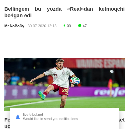
Bellingem bu yozda «Real»dan ketmoqchi
bo‘lgan edi
Mr.NoBoDy
30.07.2026 13:13
90
47
livefutbol.net
Would like to send you notifications
Fermin Lopes «Barselona»ning ketma-ket
uchinchi chempionlik imkoniyatlarini baholadi