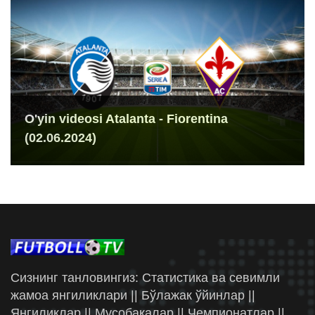
O'yin videosi Atalanta - Fiorentina
(02.06.2024)
Сизнинг танловингиз: Статистика ва севимли
жамоа янгиликлари || Бўлажак ўйинлар ||
Янгиликлар || Мусобақалар || Чемпионатлар ||