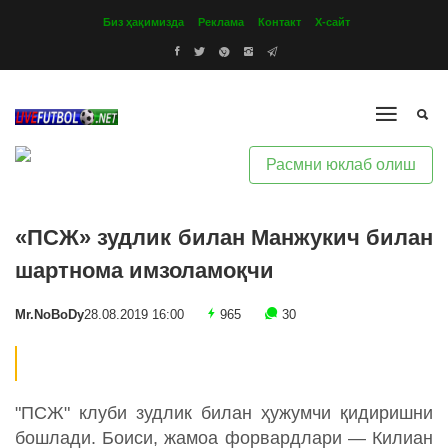
Биз ҳақимизда
Реклама
Контакт
Х-сайт
Расмни юклаб олиш
«ПСЖ» зудлик билан Манжукич билан
шартнома имзоламоқчи
Mr.NoBoDy
28.08.2019 16:00
965
30
"ПСЖ" клуби зудлик билан ҳужумчи қидиришни
бошлади. Боиси, жамоа форвардлари — Килиан