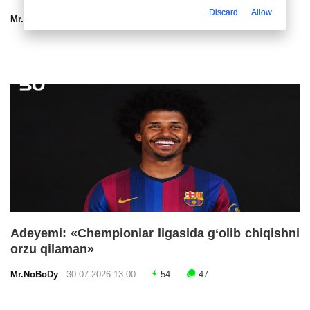
Discard
Allow
Mr.NoBoDy
30.07.2026 13:00
60
47
Adeyemi: «Chempionlar ligasida g‘olib chiqishni
orzu qilaman»
Mr.NoBoDy
30.07.2026 13:00
54
47