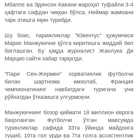
Мбаппе ва Эдинсон Кавани жароҳат туфайли 3-4
ҳафтага сафдан чиққан бўлса, Неймар жамоани
тарк этишга яқин турибди.
Шу боис, парижликлар "Ювентус" ҳужумчиси
Марио Манжукични қўлга киритишга жиддий бел
боғлашган. Бу ҳақда журналист Жанлука Ди
Марцио сайти хабар тарқатди.
"Пари Сен-Жермен" хорватиялик футболчи
билан шартнома имзолаб, Франция
чемпионатининг навбатдаги туригача уни
рўйхатдан ўтказишга улгурмоқчи.
Манжукичнинг бозор қиймати 18 миллион еврога
баҳоланган. Футболчи ўтган мавсумда
туринликлар сафида 33та ўйинда майдонга
тушиб, 10та гол урди ва 7та голга ассистентлик