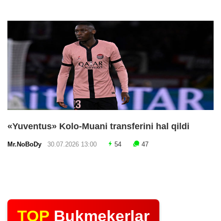
«Yuventus» Kolo-Muani transferini hal qildi
Mr.NoBoDy
30.07.2026 13:00
54
47
TOP
Bukmekerlar