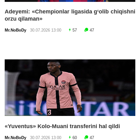
Adeyemi: «Chempionlar ligasida g‘olib chiqishni
orzu qilaman»
Mr.NoBoDy
30.07.2026 13:00
57
47
«Yuventus» Kolo-Muani transferini hal qildi
Mr.NoBoDy
30.07.2026 13:00
60
47