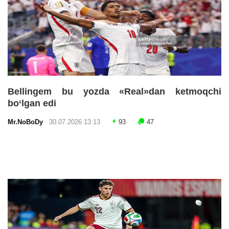
Bellingem bu yozda «Real»dan ketmoqchi
bo‘lgan edi
Mr.NoBoDy
30.07.2026 13:13
93
47