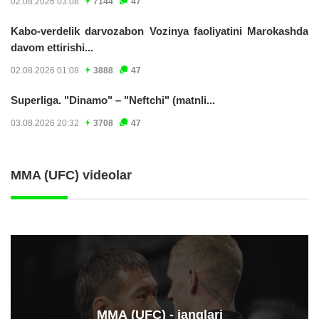
02.08.2026 03:08
7144
47
Kabo-verdelik darvozabon Vozinya faoliyatini Marokashda
davom ettirishi...
02.08.2026 01:08
3888
47
Superliga. "Dinamo" – "Neftchi" (matnli...
03.08.2026 20:32
3708
47
MMA (UFC) videolar
ММА (UFC) - janglari