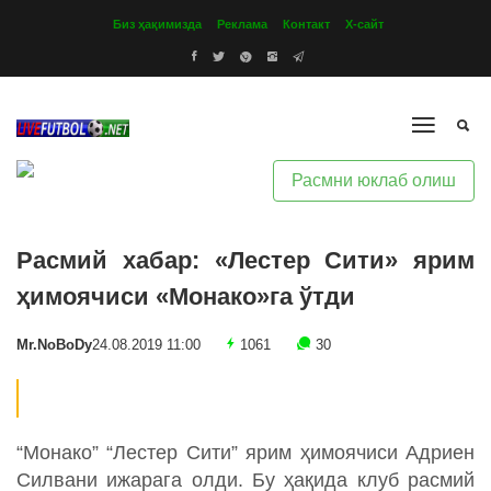
Биз ҳақимизда
Реклама
Контакт
Х-сайт
Расмни юклаб олиш
Расмий хабар: «Лестер Сити» ярим
ҳимоячиси «Монако»га ўтди
Mr.NoBoDy
24.08.2019 11:00
1061
30
“Монако” “Лестер Сити” ярим ҳимоячиси Адриен
Силвани ижарага олди. Бу ҳақида клуб расмий