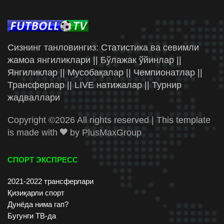
Сизнинг танловингиз: Статистика ва севимли
жамоа янгиликлари || Бўлажак ўйинлар ||
Янгиликлар || Мусобақалар || Чемпионатлар ||
Трансферлар || LIVE натижалар || Турнир
жадваллари
Copyright ©
2026 All rights reserved | This template
is made with
by
PlusMaxGroup
СПОРТ ЭКСПРЕСС
2021-2022 трансферлари
Қизиқарли спорт
Дунёда нима гап?
Бугунги ТВ-да