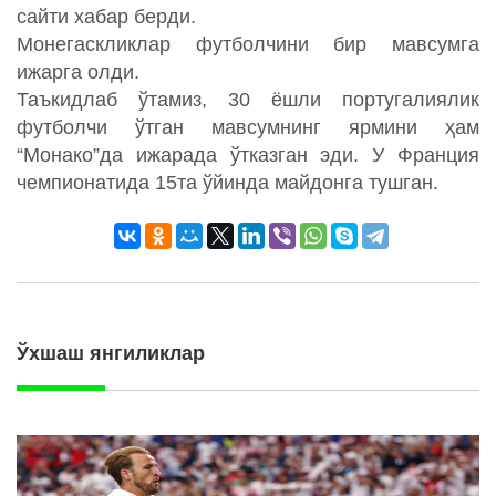
сайти хабар берди.
Монегаскликлар футболчини бир мавсумга
ижарга олди.
Таъкидлаб ўтамиз, 30 ёшли португалиялик
футболчи ўтган мавсумнинг ярмини ҳам
“Монако”да ижарада ўтказган эди. У Франция
чемпионатида 15та ўйинда майдонга тушган.
Ўхшаш янгиликлар