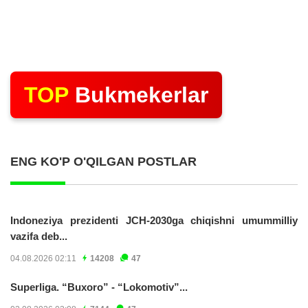
TOP
Bukmekerlar
ENG KO'P O'QILGAN POSTLAR
Indoneziya prezidenti JCH-2030ga chiqishni umummilliy
vazifa deb...
04.08.2026 02:11
14208
47
Superliga. “Buxoro” - “Lokomotiv”...