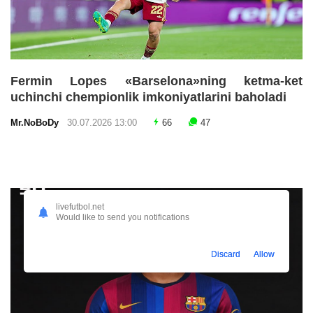
Fermin Lopes «Barselona»ning ketma-ket
uchinchi chempionlik imkoniyatlarini baholadi
Mr.NoBoDy
30.07.2026 13:00
66
47
livefutbol.net
Would like to send you notifications
Discard
Allow