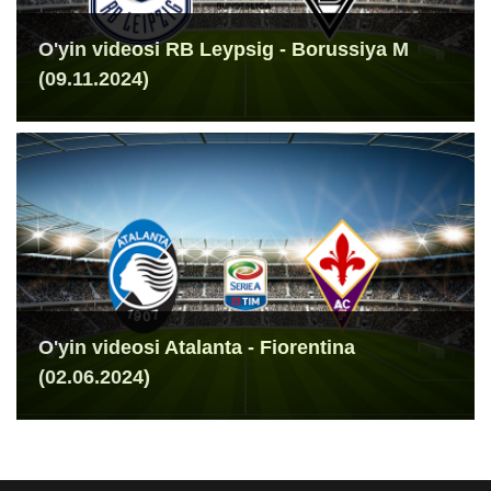
O'yin videosi RB Leypsig - Borussiya M
(09.11.2024)
O'yin videosi Atalanta - Fiorentina
(02.06.2024)