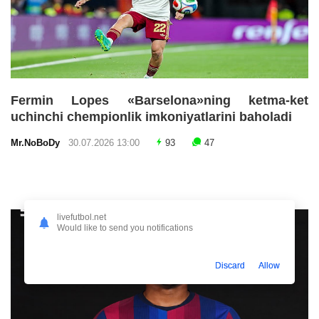
Fermin Lopes «Barselona»ning ketma-ket
uchinchi chempionlik imkoniyatlarini baholadi
Mr.NoBoDy
30.07.2026 13:00
93
47
livefutbol.net
Would like to send you notifications
Discard
Allow