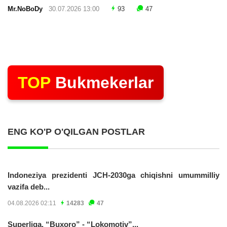
Mr.NoBoDy
30.07.2026 13:00
93
47
TOP
Bukmekerlar
ENG KO'P O'QILGAN POSTLAR
Indoneziya prezidenti JCH-2030ga chiqishni umummilliy
vazifa deb...
04.08.2026 02:11
14283
47
Superliga. “Buxoro” - “Lokomotiv”...