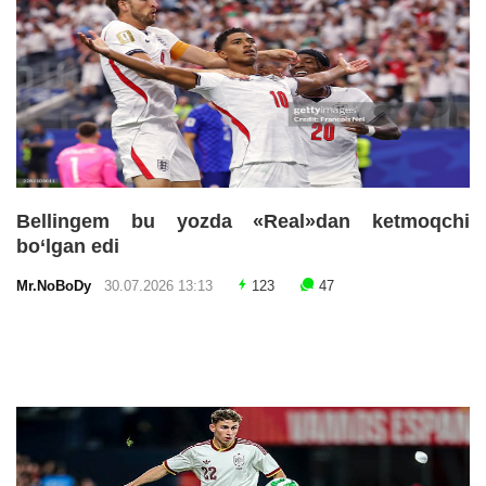
Bellingem bu yozda «Real»dan ketmoqchi
bo‘lgan edi
Mr.NoBoDy
30.07.2026 13:13
123
47