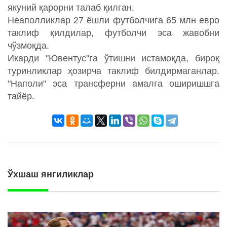
якуний қарорни талаб қилган.
Неаполликлар 27 ёшли футболчига 65 млн евро
таклиф қилдилар, футболчи эса жавобни
чўзмоқда.
Икарди "Ювентус"га ўтишни истамоқда, бироқ
туринликлар ҳозирча таклиф билдирмаганлар.
"Наполи" эса трансферни амалга оширишшга
тайёр.
Ўхшаш янгиликлар