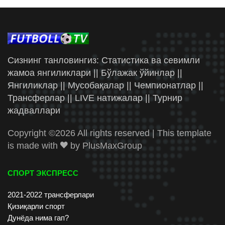
Сизнинг танловингиз: Статистика ва севимли
жамоа янгиликлари || Бўлажак ўйинлар ||
Янгиликлар || Мусобақалар || Чемпионатлар ||
Трансферлар || LIVE натижалар || Турнир
жадваллари
Copyright ©
2026 All rights reserved | This template
is made with
by
PlusMaxGroup
СПОРТ ЭКСПРЕСС
2021-2022 трансферлари
Қизиқарли спорт
Дунёда нима гап?