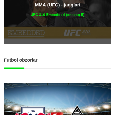
ММА (UFC) - janglari
UFC 310 Embedded (эпизод 5)
Futbol obzorlar