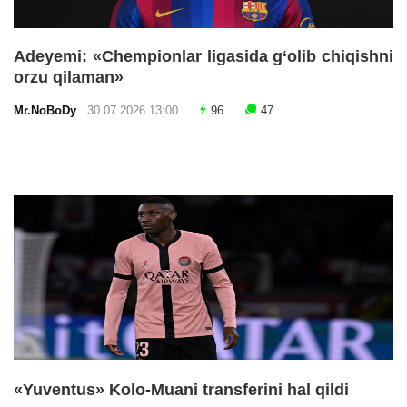
Adeyemi: «Chempionlar ligasida g‘olib chiqishni
orzu qilaman»
Mr.NoBoDy
30.07.2026 13:00
96
47
«Yuventus» Kolo-Muani transferini hal qildi