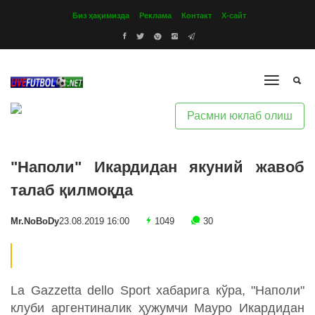
Биз ҳақимизда
Реклама
Контакт
Х-сайт
Расмни юклаб олиш
"Наполи" Икардидан якуний жавоб
талаб қилмоқда
Mr.NoBoDy
23.08.2019 16:00
1049
30
La Gazzetta dello Sport хабарига кўра, "Наполи"
клуби аргентиналик ҳужумчи Мауро Икардидан