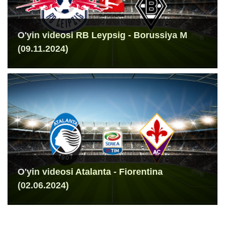
O'yin videosi RB Leypsig - Borussiya M
(09.11.2024)
O'yin videosi Atalanta - Fiorentina
(02.06.2024)