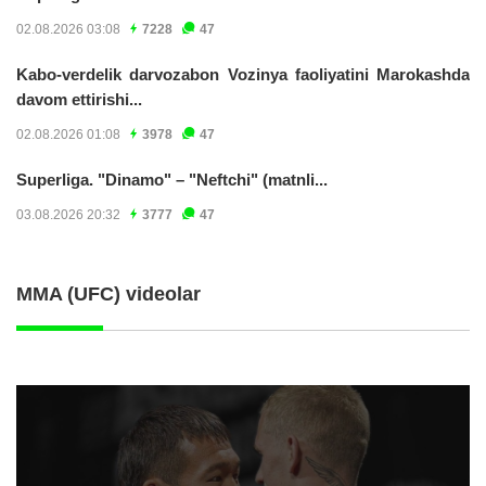
02.08.2026 03:08
7228
47
Kabo-verdelik darvozabon Vozinya faoliyatini Marokashda
davom ettirishi...
02.08.2026 01:08
3978
47
Superliga. "Dinamo" – "Neftchi" (matnli...
03.08.2026 20:32
3777
47
MMA (UFC) videolar