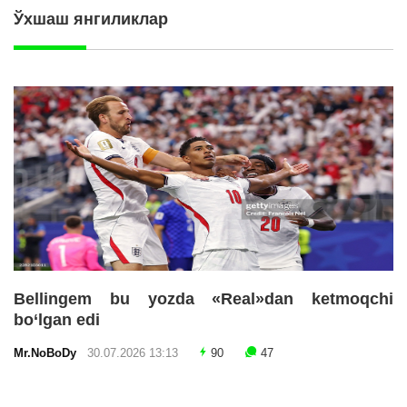
Ўхшаш янгиликлар
Bellingem bu yozda «Real»dan ketmoqchi
bo‘lgan edi
Mr.NoBoDy
30.07.2026 13:13
90
47