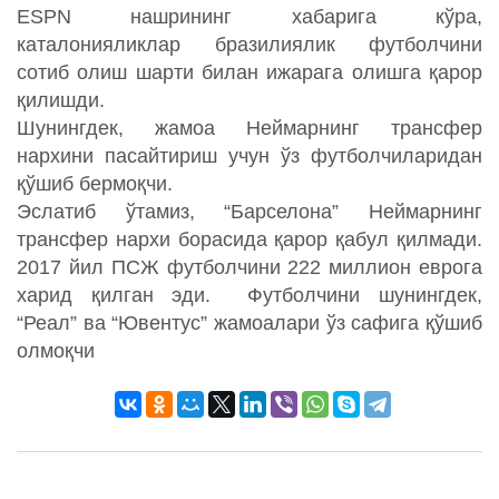
ESPN нашрининг хабарига кўра,
каталонияликлар бразилиялик футболчини
сотиб олиш шарти билан ижарага олишга қарор
қилишди.
Шунингдек, жамоа Неймарнинг трансфер
нархини пасайтириш учун ўз футболчиларидан
қўшиб бермоқчи.
Эслатиб ўтамиз, “Барселона” Неймарнинг
трансфер нархи борасида қарор қабул қилмади.
2017 йил ПСЖ футболчини 222 миллион еврога
харид қилган эди. Футболчини шунингдек,
“Реал” ва “Ювентус” жамоалари ўз сафига қўшиб
олмоқчи