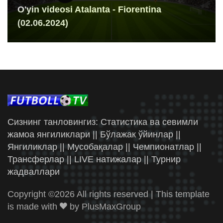
O'yin videosi Atalanta - Fiorentina
(02.06.2024)
Сизнинг танловингиз: Статистика ва севимли
жамоа янгиликлари || Бўлажак ўйинлар ||
Янгиликлар || Мусобақалар || Чемпионатлар ||
Трансферлар || LIVE натижалар || Турнир
жадваллари
Copyright ©
2026 All rights reserved | This template
is made with
by
PlusMaxGroup