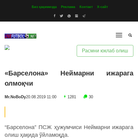
Биз ҳақимизда
Реклама
Контакт
Х-сайт
Расмни юклаб олиш
«Барселона» Неймарни ижарага
олмоқчи
Mr.NoBoDy
20.08.2019 11:00
1281
30
“Барселона” ПСЖ ҳужумчиси Неймарни ижарага
олиш ҳақида ўйламоқда.