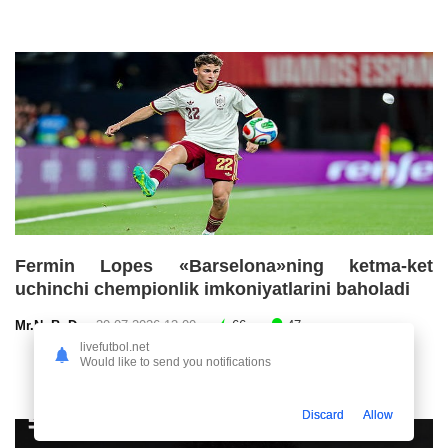
Fermin Lopes «Barselona»ning ketma-ket
uchinchi chempionlik imkoniyatlarini baholadi
Mr.NoBoDy
30.07.2026 13:00
66
47
livefutbol.net
Would like to send you notifications
Discard
Allow