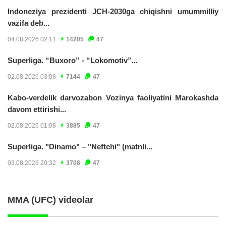
Indoneziya prezidenti JCH-2030ga chiqishni umummilliy
vazifa deb...
04.08.2026 02:11
14205
47
Superliga. “Buxoro” - “Lokomotiv”...
02.08.2026 03:08
7144
47
Kabo-verdelik darvozabon Vozinya faoliyatini Marokashda
davom ettirishi...
02.08.2026 01:08
3885
47
Superliga. "Dinamo" – "Neftchi" (matnli...
03.08.2026 20:32
3708
47
MMA (UFC) videolar