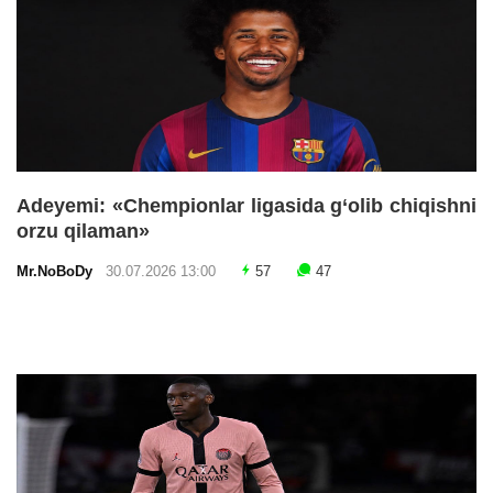
Adeyemi: «Chempionlar ligasida g‘olib chiqishni
orzu qilaman»
Mr.NoBoDy
30.07.2026 13:00
57
47