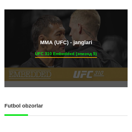
ММА (UFC) - janglari
UFC 310 Embedded (эпизод 5)
Futbol obzorlar