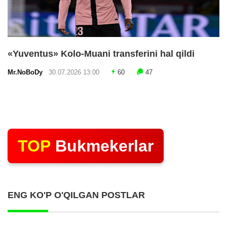
«Yuventus» Kolo-Muani transferini hal qildi
Mr.NoBoDy
30.07.2026 13:00
60
47
TOP
Bukmekerlar
ENG KO'P O'QILGAN POSTLAR