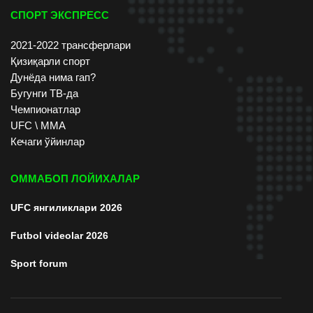
СПОРТ ЭКСПРЕСС
2021-2022 трансферлари
Қизиқарли спорт
Дунёда нима гап?
Бугунги ТВ-да
Чемпионатлар
UFC \ ММА
Кечаги ўйинлар
ОММАБОП ЛОЙИХАЛАР
UFC янгиликлари 2026
Futbol videolar 2026
Sport forum