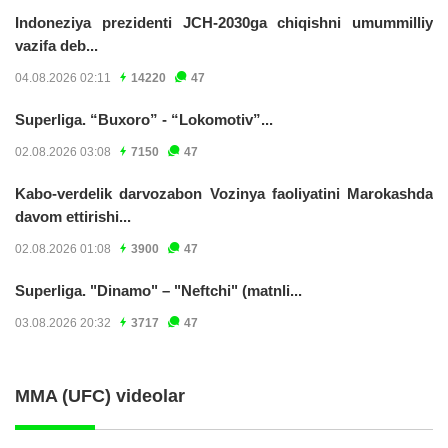
Indoneziya prezidenti JCH-2030ga chiqishni umummilliy
vazifa deb...
04.08.2026 02:11
14220
47
Superliga. “Buxoro” - “Lokomotiv”...
02.08.2026 03:08
7150
47
Kabo-verdelik darvozabon Vozinya faoliyatini Marokashda
davom ettirishi...
02.08.2026 01:08
3900
47
Superliga. "Dinamo" – "Neftchi" (matnli...
03.08.2026 20:32
3717
47
MMA (UFC) videolar