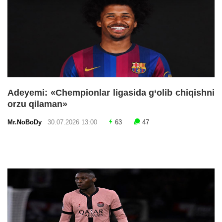
Adeyemi: «Chempionlar ligasida g‘olib chiqishni
orzu qilaman»
Mr.NoBoDy
30.07.2026 13:00
63
47