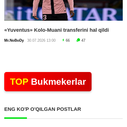
«Yuventus» Kolo-Muani transferini hal qildi
Mr.NoBoDy
30.07.2026 13:00
66
47
TOP
Bukmekerlar
ENG KO'P O'QILGAN POSTLAR