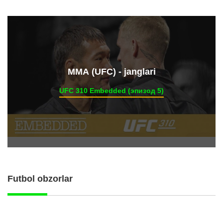
ММА (UFC) - janglari
UFC 310 Embedded (эпизод 5)
Futbol obzorlar