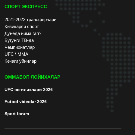
СПОРТ ЭКСПРЕСС
2021-2022 трансферлари
Қизиқарли спорт
Дунёда нима гап?
Бугунги ТВ-да
Чемпионатлар
UFC \ ММА
Кечаги ўйинлар
ОММАБОП ЛОЙИХАЛАР
UFC янгиликлари 2026
Futbol videolar 2026
Sport forum