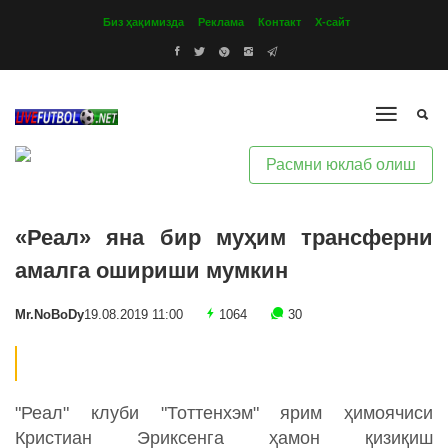
Биз ҳақимизда
Реклама
Контакт
Х-сайт
Расмни юклаб олиш
«Реал» яна бир муҳим трансферни
амалга ошириши мумкин
Mr.NoBoDy
19.08.2019 11:00
1064
30
"Реал" клуби "Тоттенхэм" ярим ҳимоячиси
Кристиан Эриксенга ҳамон қизиқиш