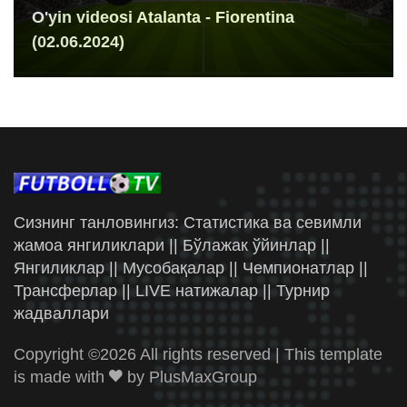
O'yin videosi Atalanta - Fiorentina
(02.06.2024)
Сизнинг танловингиз: Статистика ва севимли
жамоа янгиликлари || Бўлажак ўйинлар ||
Янгиликлар || Мусобақалар || Чемпионатлар ||
Трансферлар || LIVE натижалар || Турнир
жадваллари
Copyright ©
2026 All rights reserved | This template
is made with
by
PlusMaxGroup