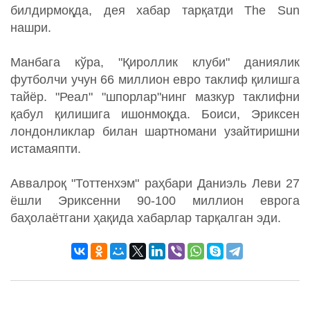
билдирмоқда, дея хабар тарқатди The Sun
нашри.
Манбага кўра, "Қироллик клуби" даниялик
футболчи учун 66 миллион евро таклиф қилишга
тайёр. "Реал" "шпорлар"нинг мазкур таклифни
қабул қилишига ишонмоқда. Боиси, Эриксен
лондонликлар билан шартномани узайтиришни
истамаяпти.
Аввалроқ "Тоттенхэм" раҳбари Даниэль Леви 27
ёшли Эриксенни 90-100 миллион еврога
баҳолаётгани ҳақида хабарлар тарқалган эди.