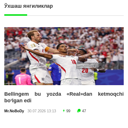
Ўхшаш янгиликлар
Bellingem bu yozda «Real»dan ketmoqchi
bo‘lgan edi
Mr.NoBoDy
30.07.2026 13:13
99
47