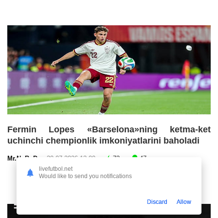
Fermin Lopes «Barselona»ning ketma-ket
uchinchi chempionlik imkoniyatlarini baholadi
Mr.NoBoDy
30.07.2026 13:00
72
47
livefutbol.net
Would like to send you notifications
Discard
Allow