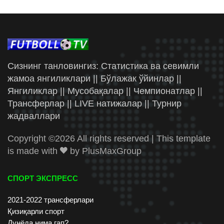
Сизнинг танловингиз: Статистика ва севимли
жамоа янгиликлари || Бўлажак ўйинлар ||
Янгиликлар || Мусобақалар || Чемпионатлар ||
Трансферлар || LIVE натижалар || Турнир
жадваллари
Copyright ©
2026 All rights reserved | This template
is made with
by
PlusMaxGroup
СПОРТ ЭКСПРЕСС
2021-2022 трансферлари
Қизиқарли спорт
Дунёда нима гап?