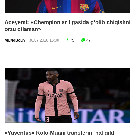
Adeyemi: «Chempionlar ligasida g‘olib chiqishni
orzu qilaman»
Mr.NoBoDy
30.07.2026 13:00
75
47
«Yuventus» Kolo-Muani transferini hal qildi