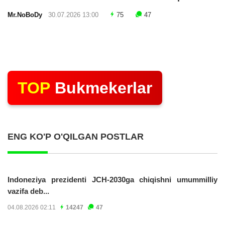
Mr.NoBoDy
30.07.2026 13:00
75
47
TOP
Bukmekerlar
ENG KO'P O'QILGAN POSTLAR
Indoneziya prezidenti JCH-2030ga chiqishni umummilliy
vazifa deb...
04.08.2026 02:11
14247
47