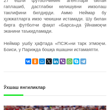
27 ёшли футболчининг агентлари билан
гаплашиб, дастлабки келишувни имзолаш
таклифини билдирди. Аммо Неймар бу
ҳужжатларга имзо чекишни истамади. Шу билан
бирга футболчи фақат «Барса»да ўйнамоқчи
эканини таъкидламади.
Неймар ушбу ҳафтада «ПСЖ»ни тарк этмоқчи.
Боиси, у Парижда бошқа яшашни истамаяпти.
Ўхшаш янгиликлар