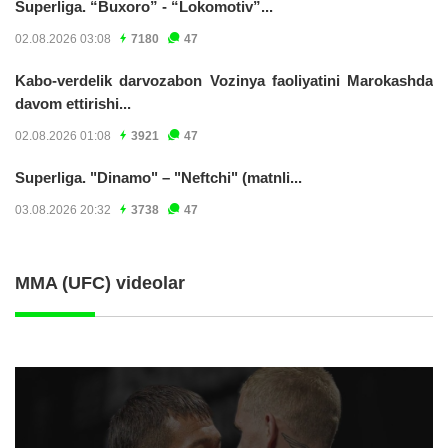
Superliga. “Buxoro” - “Lokomotiv”...
02.08.2026 03:08
7180
47
Kabo-verdelik darvozabon Vozinya faoliyatini Marokashda
davom ettirishi...
02.08.2026 01:08
3921
47
Superliga. "Dinamo" – "Neftchi" (matnli...
03.08.2026 20:32
3738
47
MMA (UFC) videolar