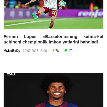
Fermin Lopes «Barselona»ning ketma-ket
uchinchi chempionlik imkoniyatlarini baholadi
Mr.NoBoDy
30.07.2026 13:00
78
47