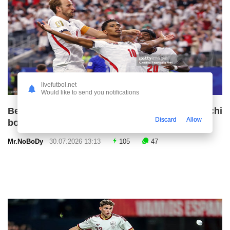
livefutbol.net
Would like to send you notifications
Bellingem bu yozda «Real»dan ketmoqchi
Discard
Allow
bo‘lgan edi
Mr.NoBoDy
30.07.2026 13:13
105
47