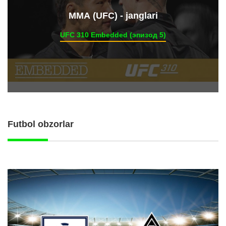
ММА (UFC) - janglari
UFC 310 Embedded (эпизод 5)
Futbol obzorlar