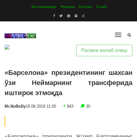
Биз ҳақимизда
Реклама
Контакт
Х-сайт
Расмни юклаб олиш
«Барселона» президентининг шахсан
ўзи Неймарнинг трансферида
иштирок этмоқда
Mr.NoBoDy
18.08.2019 11:00
943
30
«Барселона» президенти Жозеп Бартомеунинг