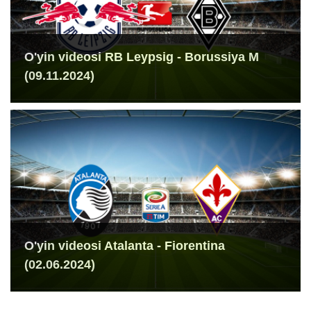
O'yin videosi RB Leypsig - Borussiya M
(09.11.2024)
O'yin videosi Atalanta - Fiorentina
(02.06.2024)