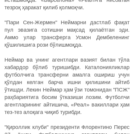
исташмоқда. «Барселона» «Реал»га нисбатан
тезроқ ҳаракат қилиб қолмоқчи.
"Пари Сен-Жермен" Неймарни дастлаб фақат
пул эвазига сотишни мақсад қилаётган эди.
Аммо улар трансферга Усмон Дембеленинг
қўшилишига рози бўлишмоқда.
Неймар ва унинг агентлари вазият билан тўла
хабардор бўлиб туришибди. Каталонияликлар
футболчига трансферни амалга ошириш учун
қўлдан келган барча ишни қилишини айтиб
ўтишди. Лекин Неймар ҳам ўзи томонидан "ПСЖ"
раҳбариятига босим ўтказиши лозим. Футболчи
агентларининг айтишича, «Реал» вакиллари ҳам
тез-тез алоқага чиқиб турибди.
"Қироллик клуби" президенти Флорентино Перес