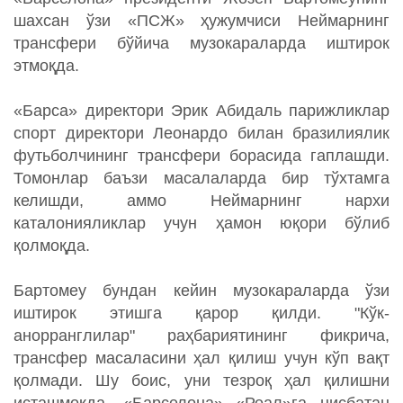
шахсан ўзи «ПСЖ» ҳужумчиси Неймарнинг
трансфери бўйича музокараларда иштирок
этмоқда.
«Барса» директори Эрик Абидаль парижликлар
спорт директори Леонардо билан бразилиялик
футьболчининг трансфери борасида гаплашди.
Томонлар баъзи масалаларда бир тўхтамга
келишди, аммо Неймарнинг нархи
каталонияликлар учун ҳамон юқори бўлиб
қолмоқда.
Бартомеу бундан кейин музокараларда ўзи
иштирок этишга қарор қилди. "Кўк-
анорранглилар" раҳбариятининг фикрича,
трансфер масаласини ҳал қилиш учун кўп вақт
қолмади. Шу боис, уни тезроқ ҳал қилишни