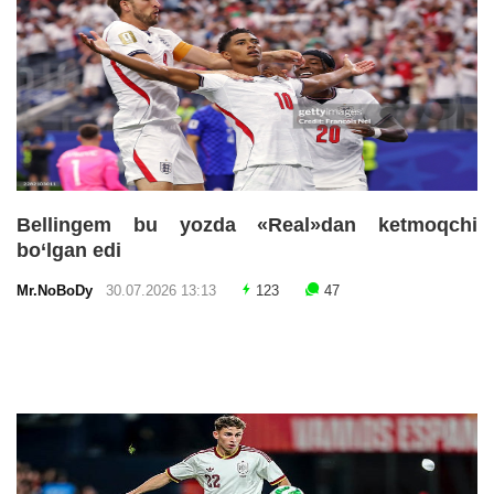
Bellingem bu yozda «Real»dan ketmoqchi
bo‘lgan edi
Mr.NoBoDy
30.07.2026 13:13
123
47