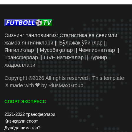
Сизнинг танловингиз: Статистика ва севимли
жамоа янгиликлари || Бўлажак ўйинлар ||
Янгиликлар || Мусобақалар || Чемпионатлар ||
Трансферлар || LIVE натижалар || Турнир
жадваллари
Copyright ©
2026 All rights reserved | This template
is made with
by
PlusMaxGroup
СПОРТ ЭКСПРЕСС
2021-2022 трансферлари
Қизиқарли спорт
Дунёда нима гап?