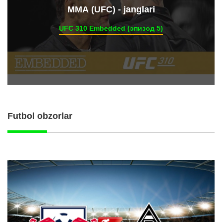
ММА (UFC) - janglari
UFC 310 Embedded (эпизод 5)
Futbol obzorlar