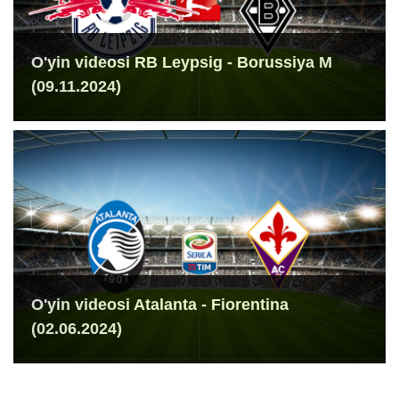
O'yin videosi RB Leypsig - Borussiya M
(09.11.2024)
O'yin videosi Atalanta - Fiorentina
(02.06.2024)