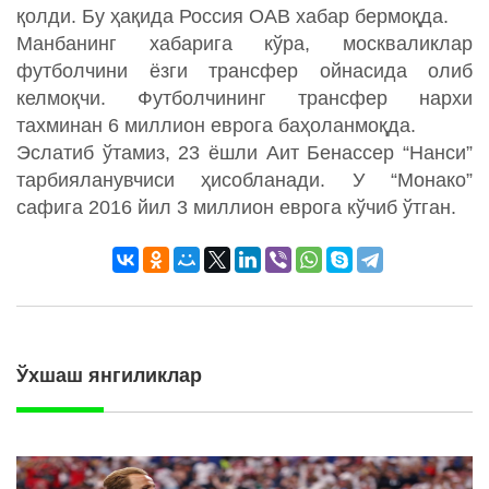
қолди. Бу ҳақида Россия ОАВ хабар бермоқда.
Манбанинг хабарига кўра, москваликлар
футболчини ёзги трансфер ойнасида олиб
келмоқчи. Футболчининг трансфер нархи
тахминан 6 миллион еврога баҳоланмоқда.
Эслатиб ўтамиз, 23 ёшли Аит Бенассер “Нанси”
тарбияланувчиси ҳисобланади. У “Монако”
сафига 2016 йил 3 миллион еврога кўчиб ўтган.
Ўхшаш янгиликлар