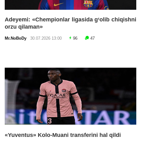
Adeyemi: «Chempionlar ligasida g‘olib chiqishni
orzu qilaman»
Mr.NoBoDy
30.07.2026 13:00
96
47
«Yuventus» Kolo-Muani transferini hal qildi