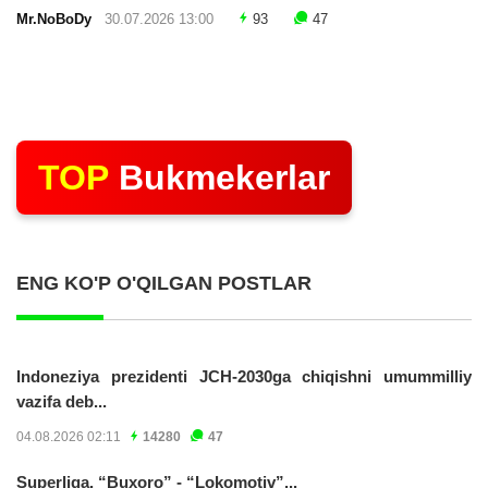
Mr.NoBoDy
30.07.2026 13:00
93
47
TOP
Bukmekerlar
ENG KO'P O'QILGAN POSTLAR
Indoneziya prezidenti JCH-2030ga chiqishni umummilliy
vazifa deb...
04.08.2026 02:11
14280
47
Superliga. “Buxoro” - “Lokomotiv”...