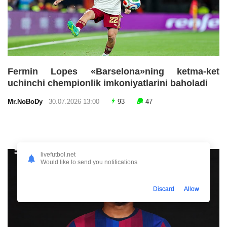
Fermin Lopes «Barselona»ning ketma-ket
uchinchi chempionlik imkoniyatlarini baholadi
Mr.NoBoDy
30.07.2026 13:00
93
47
livefutbol.net
Would like to send you notifications
Discard
Allow