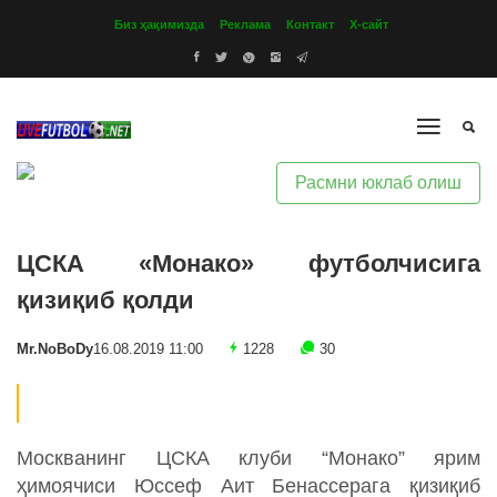
Биз ҳақимизда
Реклама
Контакт
Х-сайт
Расмни юклаб олиш
ЦСКА «Монако» футболчисига
қизиқиб қолди
Mr.NoBoDy
16.08.2019 11:00
1228
30
Москванинг ЦСКА клуби “Монако” ярим
ҳимоячиси Юссеф Аит Бенассерага қизиқиб