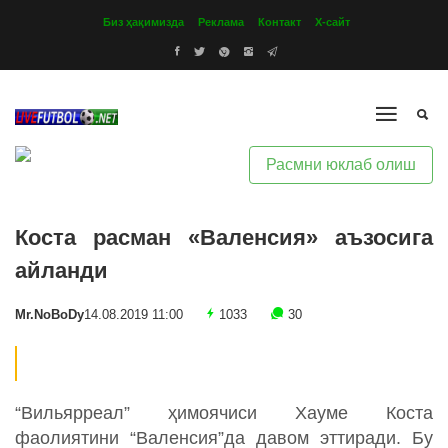
Биз ҳақимизда
Реклама
Контакт
Х-сайт
Расмни юклаб олиш
Коста расман «Валенсия» аъзосига
айланди
Mr.NoBoDy
14.08.2019 11:00
1033
30
“Вильярреал” ҳимоячиси Хауме Коста
фаолиятини “Валенсия”да давом эттиради. Бу