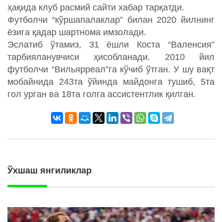
ҳақида клуб расмий сайти хабар тарқатди.
Футболчи “кўршапалаклар” билан 2020 йилнинг
ёзига қадар шартнома имзолади.
Эслатиб ўтамиз, 31 ёшли Коста “Валенсия”
тарбияланувчиси ҳисобланади. 2010 йил
футболчи “Вильярреал”га кўчиб ўтган. У шу вақт
мобайнида 243та ўйинда майдонга тушиб, 5та
гол урган ва 18та голга ассистентлик қилган.
Ўхшаш янгиликлар