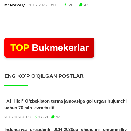
Mr.NoBoDy
30.07.2026 13:00
54
47
TOP
Bukmekerlar
ENG KO'P O'QILGAN POSTLAR
"Al Hilol" O'zbekiston terma jamoasiga gol urgan hujumchi
uchun 70 mln. evro taklif...
28.07.2026 01:56
17321
47
Indoneziya prezidenti JCH-2030ga chiqishni umummilliy