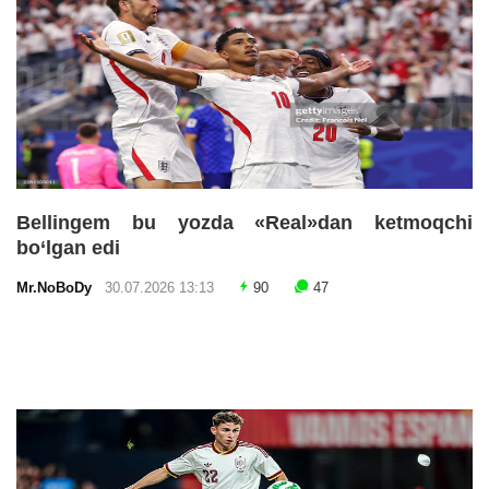
Bellingem bu yozda «Real»dan ketmoqchi
bo‘lgan edi
Mr.NoBoDy
30.07.2026 13:13
90
47