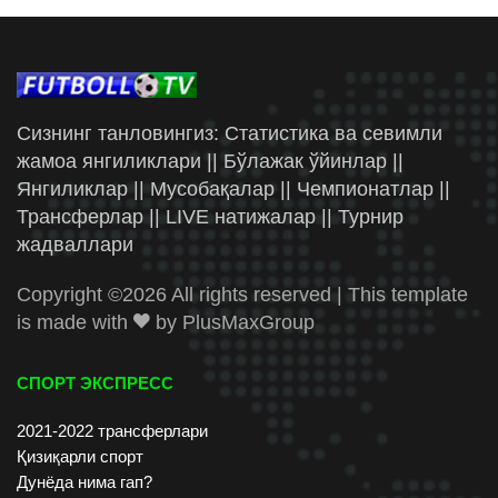
Сизнинг танловингиз: Статистика ва севимли
жамоа янгиликлари || Бўлажак ўйинлар ||
Янгиликлар || Мусобақалар || Чемпионатлар ||
Трансферлар || LIVE натижалар || Турнир
жадваллари
Copyright ©
2026 All rights reserved | This template
is made with
by
PlusMaxGroup
СПОРТ ЭКСПРЕСС
2021-2022 трансферлари
Қизиқарли спорт
Дунёда нима гап?