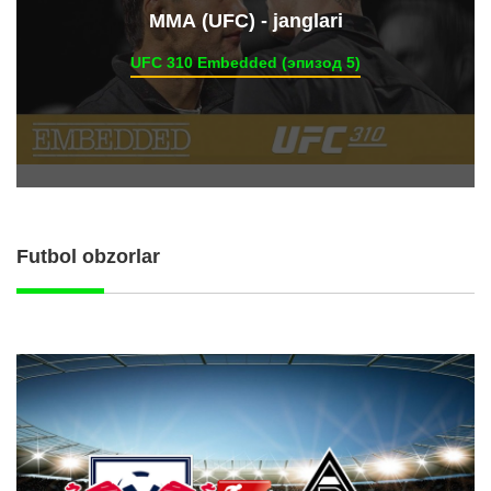
ММА (UFC) - janglari
UFC 310 Embedded (эпизод 5)
Futbol obzorlar