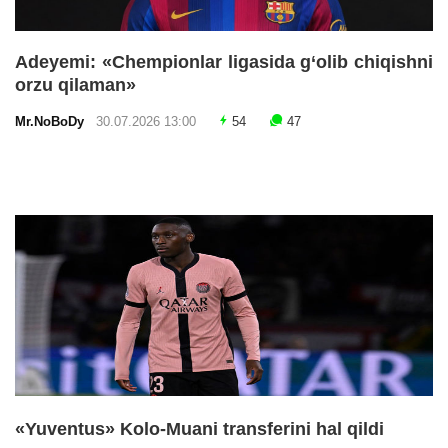
Adeyemi: «Chempionlar ligasida g‘olib chiqishni
orzu qilaman»
Mr.NoBoDy
30.07.2026 13:00
54
47
«Yuventus» Kolo-Muani transferini hal qildi