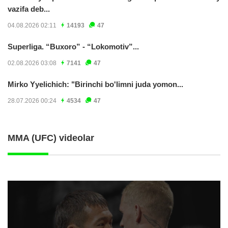
vazifa deb...
04.08.2026 02:11
14193
47
Superliga. “Buxoro” - “Lokomotiv”...
02.08.2026 03:08
7141
47
Mirko Yyelichich: "Birinchi bo'limni juda yomon...
28.07.2026 00:24
4534
47
MMA (UFC) videolar