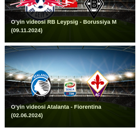
O'yin videosi RB Leypsig - Borussiya M
(09.11.2024)
O'yin videosi Atalanta - Fiorentina
(02.06.2024)