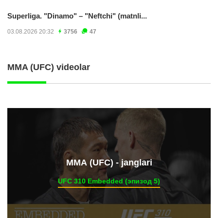
Superliga. "Dinamo" – "Neftchi" (matnli...
03.08.2026 20:32
3756
47
MMA (UFC) videolar
ММА (UFC) - janglari
UFC 310 Embedded (эпизод 5)