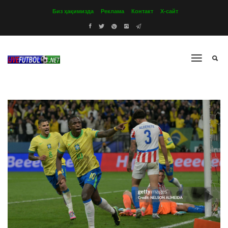
Биз ҳақимизда
Реклама
Контакт
Х-сайт