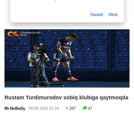
Discard
Allow
Rustam Turdimurodov sobiq klubiga qaytmoqda
Mr.NoBoDy
08.08.2026 21:24
287
47