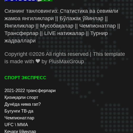
Сизнинг танловингиз: Статистика ва севимли
жамоа янгиликлари || Бўлажак ўйинлар ||
Янгиликлар || Мусобақалар || Чемпионатлар ||
Трансферлар || LIVE натижалар || Турнир
жадваллари
Copyright ©
2026 All rights reserved | This template
is made with
by
PlusMaxGroup
СПОРТ ЭКСПРЕСС
2021-2022 трансферлари
Қизиқарли спорт
Дунёда нима гап?
Бугунги ТВ-да
Чемпионатлар
UFC \ ММА
Кечаги ўйинлар