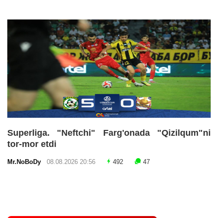
Superliga. "Neftchi" Farg'onada "Qizilqum"ni
tor-mor etdi
Mr.NoBoDy
08.08.2026 20:56
492
47