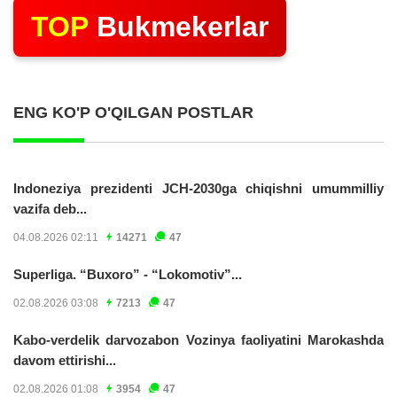
TOP
Bukmekerlar
ENG KO'P O'QILGAN POSTLAR
Indoneziya prezidenti JCH-2030ga chiqishni umummilliy
vazifa deb...
04.08.2026 02:11
14271
47
Superliga. “Buxoro” - “Lokomotiv”...
02.08.2026 03:08
7213
47
Kabo-verdelik darvozabon Vozinya faoliyatini Marokashda
davom ettirishi...
02.08.2026 01:08
3954
47