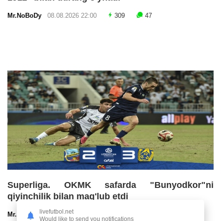
Mr.NoBoDy
08.08.2026 22:00
309
47
Superliga. OKMK safarda "Bunyodkor"ni
qiyinchilik bilan mag'lub etdi
livefutbol.net
Mr.NoBoDy
08.08.2026 21:40
339
47
Would like to send you notifications