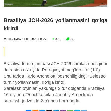
Braziliya JCH-2026 yo‘llanmasini qo‘lga
kiritdi
Mr.NoBoDy
11.06.2025 08:22
870
30
Braziliya terma jamoasi JCH-2026 saralash bosqichi
doirasida o‘z uyida Paragvayni mag‘lub etdi (1:0).
Shu tariqa Karlo Anchelotti boshchiligidagi "Selesao"
turnir yo‘llanmasini qo‘lga kiritdi.
Saralash o‘yinlari yakuniga 2 tur qolganda Braziliya
16 o‘yinda 25 ochko bilan Janubiy Amerikada
saralash jadvalida 2-o‘rinda bormoqda.