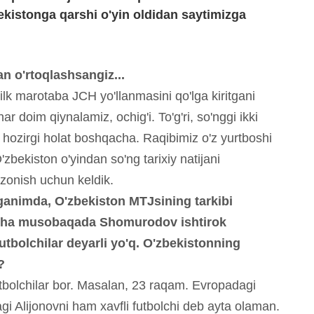
ekistonga qarshi o'yin oldidan saytimizga
lan o'rtoqlashsangiz...
 ilk marotaba JCH yo'llanmasini qo'lga kiritgani
r doim qiynalamiz, ochig'i. To'g'ri, so'nggi ikki
ozirgi holat boshqacha. Raqibimiz o'z yurtboshi
'zbekiston o'yindan so'ng tarixiy natijani
zonish uchun keldik.
ganimda, O'zbekiston MTJsining tarkibi
'sha musobaqada Shomurodov ishtirok
utbolchilar deyarli yo'q. O'zbekistonning
?
futbolchilar bor. Masalan, 23 raqam. Evropadagi
 Alijonovni ham xavfli futbolchi deb ayta olaman.