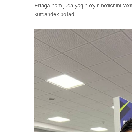
Ertaga ham juda yaqin o'yin bo'lishini ta
kutgandek bo'ladi.