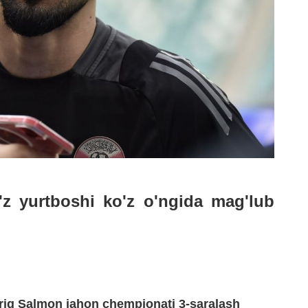
'z yurtboshi ko'z o'ngida mag'lub
riq Salmon jahon chempionati 3-saralash