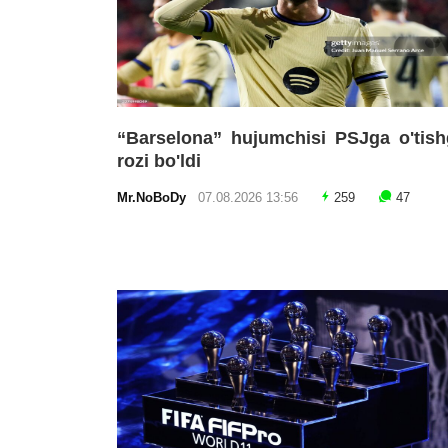
“Barselona” hujumchisi PSJga o'tis
rozi bo'ldi
Mr.NoBoDy
07.08.2026 13:56
259
47