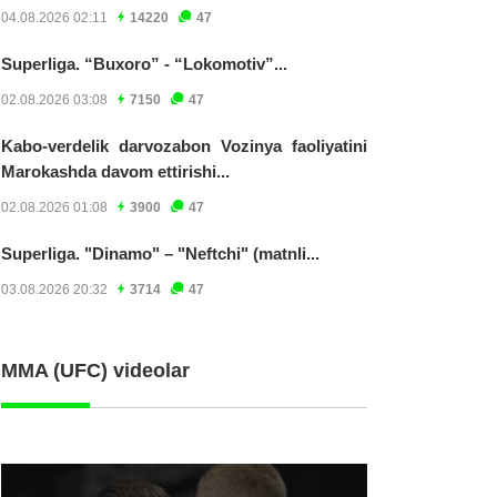
04.08.2026 02:11
14220
47
Superliga. “Buxoro” - “Lokomotiv”...
02.08.2026 03:08
7150
47
Kabo-verdelik darvozabon Vozinya faoliyatini
Marokashda davom ettirishi...
02.08.2026 01:08
3900
47
Superliga. "Dinamo" – "Neftchi" (matnli...
03.08.2026 20:32
3714
47
MMA (UFC) videolar