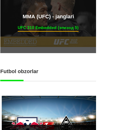
ММА (UFC) - janglari
UFC 310 Embedded (эпизод 5)
Futbol obzorlar