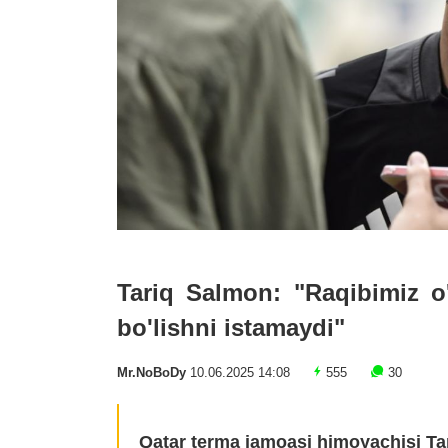
Tariq Salmon: "Raqibimiz o
bo'lishni istamaydi"
Mr.NoBoDy
10.06.2025 14:08
555
30
Qatar terma jamoasi himoyachisi Ta