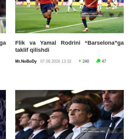
hga
Flik va Yamal Rodrini “Barselona”ga
taklif qilishdi
Mr.NoBoDy
07.08.2026 13:32
240
47