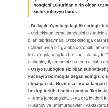
bosqichi 10-turidan o'rin olgan O'zb
kichik intervyu berdi.
- Bo'lajak o'yin haqidagi fikrlaringiz bi
- O'zbekiston terma jamoasini o'z tarixida
bilan tabriklayman. O'zbekistonga qarshi ha
uchrashuvda biz g'alaba qozondik, ammo h
ko'z o'ngida mag'lub bo'lishni istamaydi. O
nishonlaydi, ammo biz bu erga g'alaba qo
- Osiyo Kubogida siz bilan suhbatlash
kuchayib bormoqda degan edingiz, o
etmagan edi. Hozir esa jarohatlangan f
hozirgi tarkibi haqida qanday fikrdasiz
- Terma jamoangizda 3-4ta o'ta iqtidorli 
Husanov va Shomurodovlar. "Paxtakor"dagi