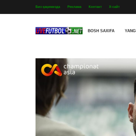
Биз ҳақимизда
Реклама
Контакт
Х-сайт
BOSH SAXIFA
YANG