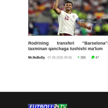
Rodrining transferi "Barselona"
taxminan qanchaga tushishi ma'lum
Mr.NoBoDy
07.08.2026 08:56
300
47