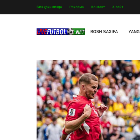
Биз ҳақимизда
Реклама
Контакт
Х-сайт
BOSH SAXIFA
YANG