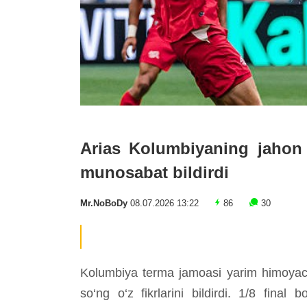
Arias Kolumbiyaning jahon
munosabat bildirdi
Mr.NoBoDy
08.07.2026 13:22
86
30
Kolumbiya terma jamoasi yarim himoyach
so‘ng o‘z fikrlarini bildirdi. 1/8 final