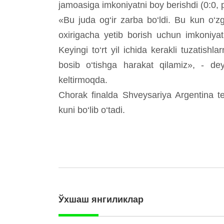
jamoasiga imkoniyatni boy berishdi (0:0, p
«Bu juda og‘ir zarba bo‘ldi. Bu kun o‘zga
oxirigacha yetib borish uchun imkoniya
Keyingi to‘rt yil ichida kerakli tuzatishl
bosib o‘tishga harakat qilamiz», - de
keltirmoqda.
Chorak finalda Shveysariya Argentina te
kuni bo‘lib o‘tadi.
Ўхшаш янгиликлар