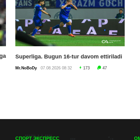
ga
Superliga. Bugun 16-tur davom ettiriladi
Mr.NoBoDy
07.08.2026 08:32
173
47
СПОРТ ЭКСПРЕСС
О