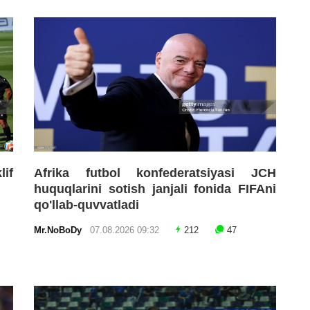
lif
Afrika futbol konfederatsiyasi JCH
huquqlarini sotish janjali fonida FIFAni
qo'llab-quvvatladi
Mr.NoBoDy
07.08.2026 09:32
212
47