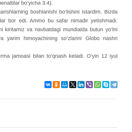
enaltilar bo‘yicha 3:4).
rishlarning boshlanishi bo‘lishini istardim. Bizda
tlar bor edi. Ammo bu safar nimadir yetishmadi.
arni kiritamiz va navbatdagi mundialda butun yo‘lni
ya yarim himoyachining so‘zlarini Globo nashri
rma jamoasi bilan to‘qnash keladi. O‘yin 12 iyul