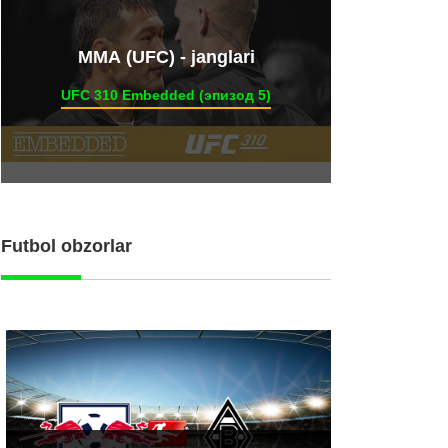
ММА (UFC) - janglari
UFC 310 Embedded (эпизод 5)
Futbol obzorlar