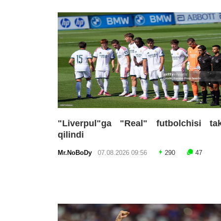
"Liverpul"ga "Real" futbolchisi tak
qilindi
Mr.NoBoDy
07.08.2026 09:56
290
47