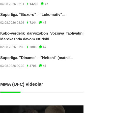
04.08.2026 02:11
14208
47
Superliga. “Buxoro” - “Lokomotiv”...
02.08.2026 03:08
7144
47
Kabo-verdelik darvozabon Vozinya faoliyatini
Marokashda davom ettirishi...
02.08.2026 01:08
3888
47
Superliga. "Dinamo" – "Neftchi" (matnli...
03.08.2026 20:32
3708
47
MMA (UFC) videolar