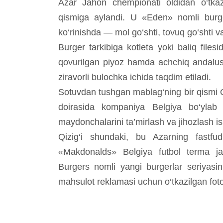
Azar Jahon chempionati oldidan o‘tkaz
qismiga aylandi. U «Eden» nomli burger
ko‘rinishda — mol go‘shti, tovuq go‘shti va
Burger tarkibiga kotleta yoki baliq filesi
qovurilgan piyoz hamda achchiq andalus
ziravorli bulochka ichida taqdim etiladi.
Sotuvdan tushgan mablag‘ning bir qismi Q
doirasida kompaniya Belgiya bo‘ylab 
maydonchalarini ta’mirlash va jihozlash is
Qizig‘i shundaki, bu Azarning fastfu
«Makdonalds» Belgiya futbol terma ja
Burgers nomli yangi burgerlar seriyas
mahsulot reklamasi uchun o‘tkazilgan fot