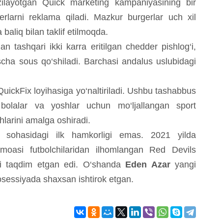
ilayotgan Quick marketing kampaniyasining bir
larni reklama qiladi. Mazkur burgerlar uch xil
 baliq bilan taklif etilmoqda.
dan tashqari ikki karra eritilgan chedder pishlog‘i,
cha sous qo‘shiladi. Barchasi andalus uslubidagi
uickFix loyihasiga yo‘naltiriladi. Ushbu tashabbus
bolalar va yoshlar uchun mo‘ljallangan sport
hlarini amalga oshiradi.
d sohasidagi ilk hamkorligi emas. 2021 yilda
moasi futbolchilaridan ilhomlangan Red Devils
ini taqdim etgan edi. O‘shanda
Eden Azar
yangi
osessiyada shaxsan ishtirok etgan.