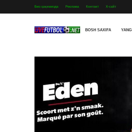
Биз ҳақимизда
Реклама
Контакт
Х-сайт
BOSH SAXIFA
YANG