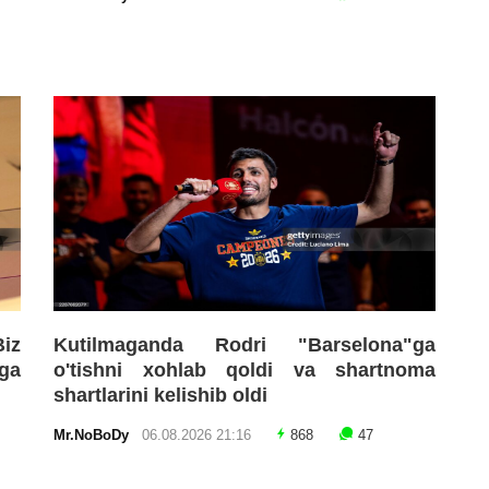
Biz
Kutilmaganda Rodri "Barselona"ga
oga
o'tishni xohlab qoldi va shartnoma
shartlarini kelishib oldi
Mr.NoBoDy
06.08.2026 21:16
868
47