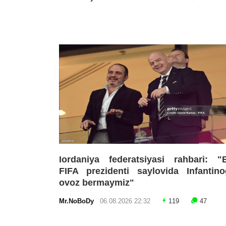
Iordaniya federatsiyasi rahbari: "
FIFA prezidenti saylovida Infantin
ovoz bermaymiz"
Mr.NoBoDy
06.08.2026 22:32
119
47