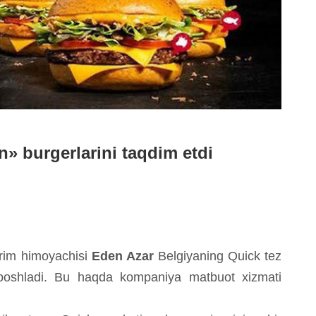
» burgerlarini taqdim etdi
arim himoyachisi
Eden Azar
Belgiyaning Quick tez
i boshladi. Bu haqda kompaniya matbuot xizmati