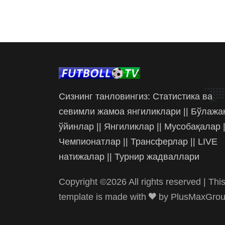
Сизнинг танловингиз: Статистика ва
севимли жамоа янгиликлари || Бўлажа
ўйинлар || Янгиликлар || Мусобақалар |
Чемпионатлар || Трансферлар || LIVE
натижалар || Турнир жадваллари
Copyright ©
2026 All rights reserved | Thi
template is made with
by
PlusMaxGro