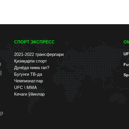
СПОРТ ЭКСПРЕСС
О
UF
2021-2022 трансферлари
Қизиқарли спорт
к
Fu
Дунёда нима гап?
|
Бугунги ТВ-да
Sp
Чемпионатлар
UFC \ ММА
Кечаги ўйинлар
s
up