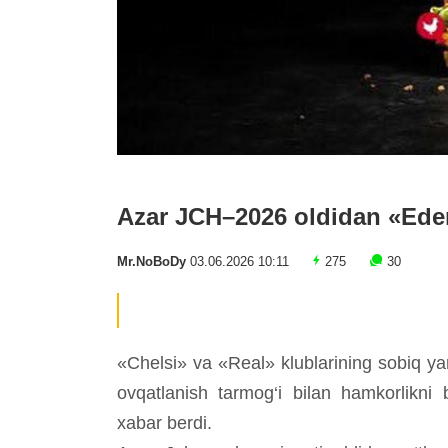
Azar JCH–2026 oldidan «Eden
Mr.NoBoDy
03.06.2026 10:11
275
30
«Chelsi» va «Real» klublarining sobiq y
ovqatlanish tarmog‘i bilan hamkorlikn
xabar berdi.