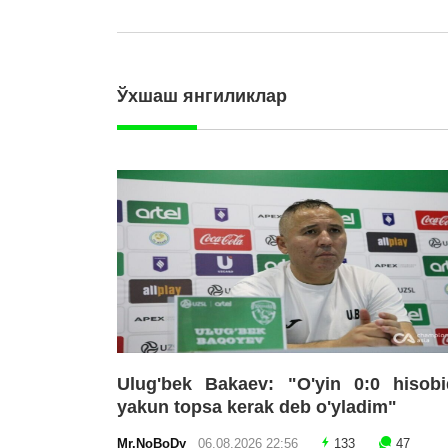
Ўхшаш янгиликлар
Ulug'bek Bakaev: "O'yin 0:0 hisobi
yakun topsa kerak deb o'yladim"
Mr.NoBoDy
06.08.2026 22:56
133
47