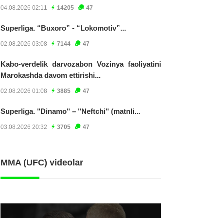
04.08.2026 02:11
14205
47
Superliga. “Buxoro” - “Lokomotiv”...
02.08.2026 03:08
7144
47
Kabo-verdelik darvozabon Vozinya faoliyatini
Marokashda davom ettirishi...
02.08.2026 01:08
3885
47
Superliga. "Dinamo" – "Neftchi" (matnli...
03.08.2026 20:32
3705
47
MMA (UFC) videolar