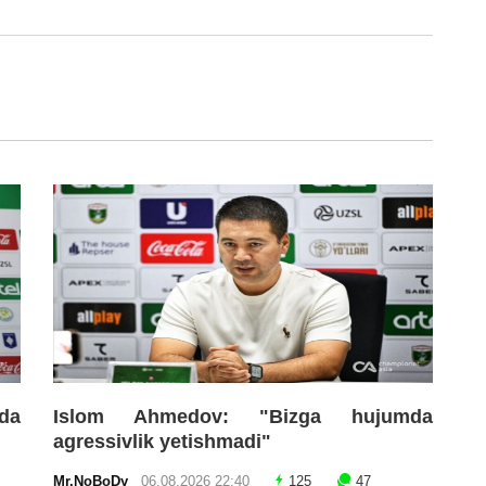
da
Islom Ahmedov: "Bizga hujumda
agressivlik yetishmadi"
Mr.NoBoDy
06.08.2026 22:40
125
47