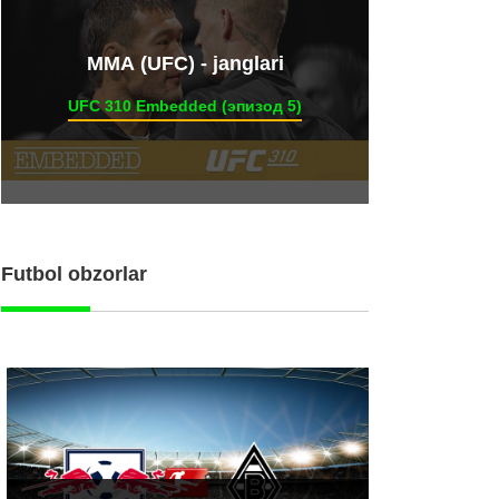
ММА (UFC) - janglari
UFC 310 Embedded (эпизод 5)
Futbol obzorlar