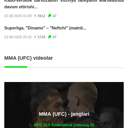
Kabo-verdelik darvozabon Vozinya faoliyatini Marokashda
davom ettirishi...
02.08.2026 01:08
3912
47
Superliga. "Dinamo" – "Neftchi" (matnli...
03.08.2026 20:32
3729
47
MMA (UFC) videolar
ММА (UFC) - janglari
UFC 310 Embedded (эпизод 5)