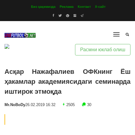
Биз ҳақимизда
Реклама
Контакт
Х-сайт
Расмни юклаб олиш
Асқар Нажафалиев ОФКнинг Ёш
ҳакамлар академиясидаги семинарда
иштирок этмоқда
Mr.NoBoDy
26.02.2019 16:32
2505
30