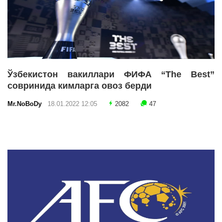
Ўзбекистон вакиллари ФИФА “The Best”
совринида кимларга овоз берди
Mr.NoBoDy
18.01.2022 12:05
2082
47