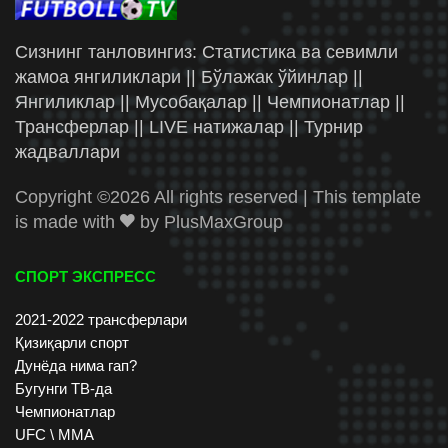
Сизнинг танловингиз: Статистика ва севимли
жамоа янгиликлари || Бўлажак ўйинлар ||
Янгиликлар || Мусобақалар || Чемпионатлар ||
Трансферлар || LIVE натижалар || Турнир
жадваллари
Copyright ©
2026 All rights reserved | This template
is made with
by
PlusMaxGroup
СПОРТ ЭКСПРЕСС
2021-2022 трансферлари
Қизиқарли спорт
Дунёда нима гап?
Бугунги ТВ-да
Чемпионатлар
UFC \ ММА