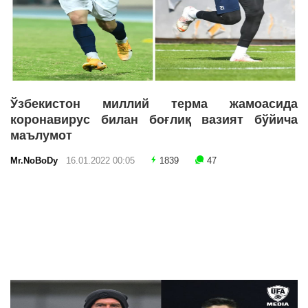
Ўзбекистон миллий терма жамоасида
коронавирус билан боғлиқ вазият бўйича
маълумот
Mr.NoBoDy
16.01.2022 00:05
1839
47