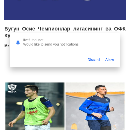
Бугун Осиё Чемпионлар лигасининг ва ОФК
Кубоги гуруҳ босқичларига қуръа ташланди
livefutbol.net
Would like to send you notifications
Mr.NoBoDy
17.01.2022 14:05
2043
47
Discard
Allow