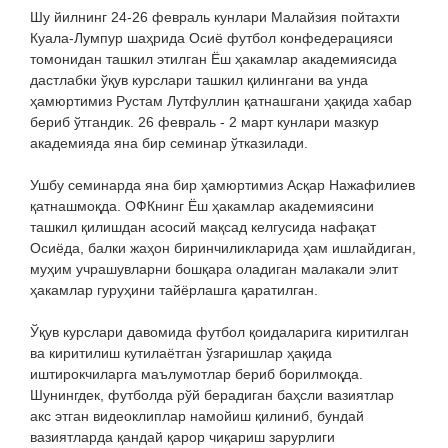
Шу йилнинг 24-26 февраль кунлари Малайзия пойтахти
Куала-Лумпур шаҳрида Осиё футбол конфедерацияси
томонидан ташкил этилган Ёш ҳакамлар академиясида
дастлабки ўқув курслари ташкил қилингани ва унда
ҳамюртимиз Рустам Лутфуллин қатнашгани ҳақида хабар
бериб ўтгандик. 26 февраль - 2 март кунлари мазкур
академияда яна бир семинар ўтказилади.
Ушбу семинарда яна бир ҳамюртимиз Асқар Нажафилиев
қатнашмоқда. ОФКнинг Ёш ҳакамлар академиясини
ташкил қилишдан асосий мақсад келгусида нафақат
Осиёда, балки жаҳон биринчиликларида ҳам ишлайдиган,
муҳим учрашувларни бошқара оладиган малакали элит
ҳакамлар гуруҳини тайёрлашга қаратилган.
Ўқув курслари давомида футбол қоидаларига киритилган
ва киритилиш кутилаётган ўзгаришлар ҳақида
иштирокчиларга маълумотлар бериб борилмоқда.
Шунингдек, футболда рўй берадиган баҳсли вазиятлар
акс этган видеоклиплар намойиш қилиниб, бундай
вазиятларда қандай қарор чиқариш зарурлиги