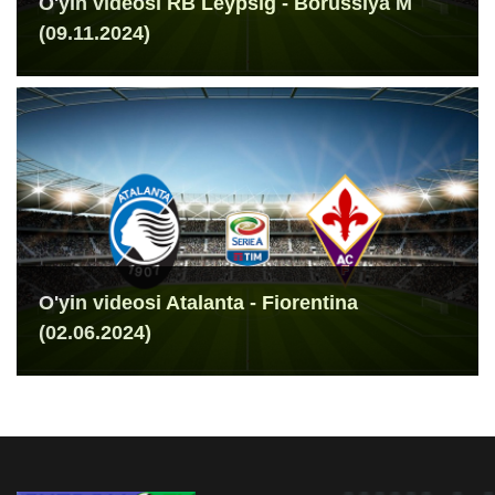
O'yin videosi RB Leypsig - Borussiya M
(09.11.2024)
O'yin videosi Atalanta - Fiorentina
(02.06.2024)