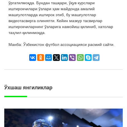
ўргатилмоқда. Бундан ташқари, ўқув курслари
иштирокчилари ўзлари ҳам майдонда амалий
машғулотларда иштирок этиб, бу машғулотлар
видеотасвирга олиняпти. Кейин мазкур тасвирлар
иштирокчиларнинг ўзларига намойиш қилиниб, хатолар
таҳлил қилинмоқда.
Манба:
Ўзбекистон футбол ассоциацияси расмий сайти.
Ўхшаш янгиликлар