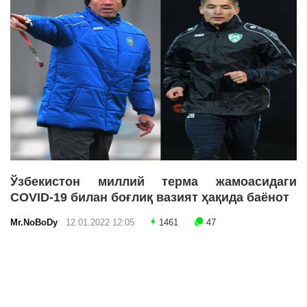
Ўзбекистон миллий терма жамоасидаги
COVID-19 билан боғлиқ вазият ҳақида баёнот
Mr.NoBoDy
12.01.2022 12:05
1461
47