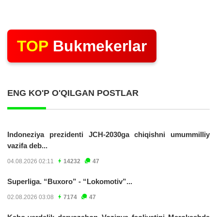
TOP
Bukmekerlar
ENG KO'P O'QILGAN POSTLAR
Indoneziya prezidenti JCH-2030ga chiqishni umummilliy
vazifa deb...
04.08.2026 02:11
14232
47
Superliga. “Buxoro” - “Lokomotiv”...
02.08.2026 03:08
7174
47